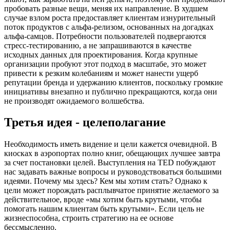
пробовать разные вещи, меняя их направление. В худшем
случае взлом роста предоставляет клиентам изнурительный
поток продуктов с альфа-релизом, основанных на догадках
альфа-самцов. Потребности пользователей подвергаются
стресс-тестированию, а не запрашиваются в качестве
исходных данных для проектирования. Когда крупные
организации пробуют этот подход в масштабе, это может
привести к резким колебаниям и может нанести ущерб
репутации бренда и удержанию клиентов, поскольку громкие
инициативы внезапно и публично прекращаются, когда они
не производят ожидаемого волшебства.
Третья идея - целеполагание
Необходимость иметь видение и цели кажется очевидной. В
киосках в аэропортах полно книг, обещающих лучшее завтра
за счет постановки целей. Выступления на TED побуждают
нас задавать важные вопросы и руководствоваться большими
идеями. Почему мы здесь? Кем мы хотим стать? Однако к
цели может порождать расплывчатое принятие желаемого за
действительное, вроде «мы хотим быть крутыми, чтобы
помогать нашим клиентам быть крутыми». Если цель не
жизнеспособна, строить стратегию на ее основе
бессмысленно.