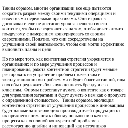
Таким образом, многие организации все еще пытаются
сократить разрыв между своими текущими операциями и
известными передовыми практиками. Они играют в
догонялки и еще не достигли уровня зрелости своего
контента, чтобы сосредоточиться на том, чтобы делать что-то
по-другому, с намерением конкурировать со своими
сверстниками. Понятно, что они сосредоточены на
улучшении своей деятельности, чтобы они могли эффективно
выполнять планы и цели.
Но по мере того, как контентная стратегия укореняется в
организациях и по мере улучшения процессов и
планирования, работа контентной стратегии будет меньше
реагировать на устранение проблем с качеством и
эксплуатационными проблемами и будет более активной, ища
способы предложить большую ценность бренду и его
клиентам. Фирмы перестанут думать о контенте как о товаре
для управления затратами и будут думать о нем как о продукте
с определенной стоимостью. Таким образом, эволюция
контентной стратегии от улучшения процессов к инновациям
будет напоминать эволюцию производителей продукции от
их прежнего внимания к общему повышению качества
процесса как основной конкурентной проблеме к
рассмотрению дизайна и инноваций как источников