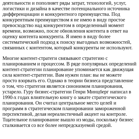
деятельности и пополняет ряды затрат, технологий, услуг,
логистики и дизайна в качестве потенциального источника
дифференциации и конкурентного преимущества. Под
конкурентным преимуществом я не имею в виду простое
превосходство над конкурентом в определенный момент
времени, возможно, после обновления контента в ответ на
оценку контента конкурента. Я имею в виду более
систематический подход к поиску выгодных возможностей,
связанных с контентом, который конкуренты не используют.
Многие контент-стратеги связывают стратегию с
планированием и процессом. В ряде популярных определений
контент-стратегии планирование упоминается как движущая
сила контент-стратегии. Вам нужен план: вы не можете
просто взорвать его. Однако в теории бизнеса представление
о том, что стратегия является синонимом планирования,
устарело. Гуру бизнес-стратегии Генри Минцберг написал в
1990-х годах влиятельную книгу о закате стратегического
планирования. Он считал центральное место целей и
программ в стратегическом планировании замороженной
перспективой, делая нереалистичный акцент на контроле.
Тщательное планирование вышло из моды, поскольку бизнес
сталкивается со все более непредсказуемой средой.