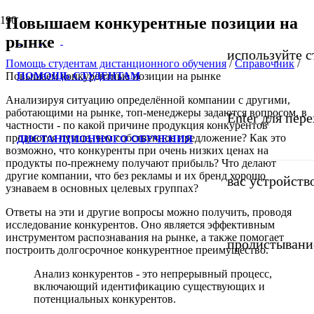
Повышаем конкурентные позиции на
рынке
используйте с
Помощь студентам дистанционного обучения
/
Справочник
/
ПОМОЩЬ СТУДЕНТАМ
Повышаем конкурентные позиции на рынке
Анализируя ситуацию определённой компании с другими,
работающими на рынке, топ-менеджеры задаются вопросом, в
Enter для пер
частности - по какой причине продукция конкурентов
продаются лучше, чем собственное предложение? Как это
ДИСТАНЦИОННОГО ОБУЧЕНИЯ
возможно, что конкуренты при очень низких ценах на
продукты по-прежнему получают прибыль? Что делают
другие компании, что без рекламы и их бренд хорошо
вас устройств
узнаваем в основных целевых группах?
Ответы на эти и другие вопросы можно получить, проводя
исследование конкурентов. Оно является эффективным
инструментом распознавания на рынке, а также помогает
пролистывани
построить долгосрочное конкурентное преимущество.
Анализ конкурентов - это непрерывный процесс,
включающий идентификацию существующих и
потенциальных конкурентов.