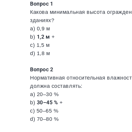
Вопрос 1
Какова минимальная высота огражден
зданиях?
a) 0,9 м
b)
1,2 м
+
c) 1,5 м
d) 1,8 м
Вопрос 2
Нормативная относительная влажност
должна составлять:
a) 20–30 %
b)
30–45 %
+
c) 50–65 %
d) 70–80 %