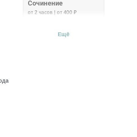
Сочинение
от 2 часов | от 400 ₽
Эссе
Ещё
от 3 часов | от 500 ₽
Перевод
от 2 часов | от 300 ₽
Диссертация
ода
от 15 дней | от 15000 ₽
Бизнес-план
от 3 часов | от 500 ₽
Презентация