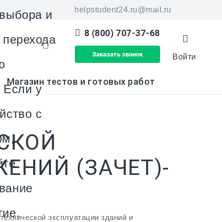
helpstudent24.ru@mail.ru
 выбора и
8 (800) 707-37-68
я перехода
Заказать звонок
Войти
ю
Магазин тестов и готовых работ
 Если у
йство с
ЕСКОЙ
ом,
ЕНИЙ (ЗАЧЕТ)-
йте
вание
тие.
технической эксплуатации зданий и