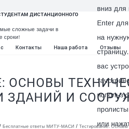
вниз для
ТУДЕНТАМ ДИСТАНЦИОННОГО
Enter дл
мые сложные задачи в
на нужну
е сроки!
ас
Контакты
Наша работа
Отзывы
страницу.
вас устро
: ОСНОВЫ ТЕХНИЧ
тачскрин
 ЗДАНИЙ И СООРУЖ
использу
пролисты
или нажа
/
/
Бесплатные ответы МИТУ-МАСИ
Тестирование: Основы 