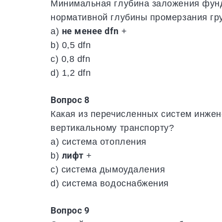
Минимальная глубина заложения фунд
нормативной глубины промерзания грун
a)
не менее dfn
+
b) 0,5 dfn
c) 0,8 dfn
d) 1,2 dfn
Вопрос 8
Какая из перечисленных систем инжен
вертикальному транспорту?
a) система отопления
b)
лифт
+
c) система дымоудаления
d) система водоснабжения
Вопрос 9