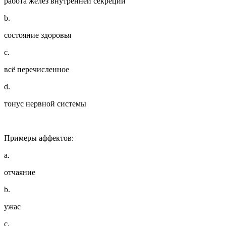
работа желез внутренней секреции
b.
состояние здоровья
c.
всё перечисленное
d.
тонус нервной системы
Примеры аффектов:
a.
отчаяние
b.
ужас
c.