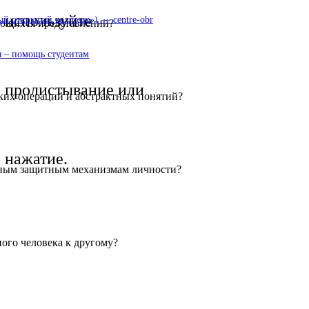
используйте
 открытый колледж») — centre-obr
еющихся представлений?
 – помощь студентам
пролистывание или
ких операций и абстрактных понятий?
нажатие.
льным защитным механизмам личности?
ого человека к другому?