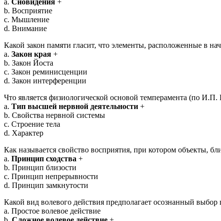
a.
Сновидения
+
b. Восприятие
c. Мышление
d. Внимание
Какой закон памяти гласит, что элементы, расположенные в на
a.
Закон края
+
b. Закон Йоста
c. Закон реминисценции
d. Закон интерференции
Что является физиологической основой темперамента (по И.П. 
a.
Тип высшей нервной деятельности
+
b. Свойства нервной системы
c. Строение тела
d. Характер
Как называется свойство восприятия, при котором объекты, бл
a.
Принцип сходства
+
b. Принцип близости
c. Принцип непрерывности
d. Принцип замкнутости
Какой вид волевого действия предполагает осознанный выбор 
a. Простое волевое действие
b.
Сложное волевое действие
+