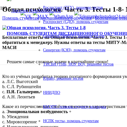
Росдистант (ТГУ), решение тестов
Общая психология. Часть 3. Тесты 1
helpstudent24.ru
Помощь студентам дистанционного обучения
/
Бесплатные о
Роспросвет (СДО), помощь студентам
ПОМОЩЬ СТУДЕНТАМ ДИСТАНЦИОННОГО ОБУЧЕНИ
Синергия (МФПУ), решение тестов
Бесплатные ответы на Общая психология. Часть 3. Тесты 1-
обратиться к менеджеру. Нужны ответы на тесты МИТУ-
МАСИ
Синергия (КЭП), помощь студентам
Решаем самые сложные задачи в кратчайшие сроки!
ТИСБИ (ТИБ, НОУ ВО), решение тестов
Кто из учёных разработал теорию поэтапного формирования у
Юрайт, решение тестов
a. Л.С. Выготский
b. С.Л. Рубинштейн
c.
П.Я. Гальперин
+
НИИДПО
d. А.Н. Леонтьев
Какое из перечисленных свойств относится к характеристикам
КМЭПТ- помощь студенту колледжа
a.
Эмоциональная возбудимость
+
b. Убеждения
НСПК тесты- помощь студентам
c. Мировоззрение
d. Направленность личности