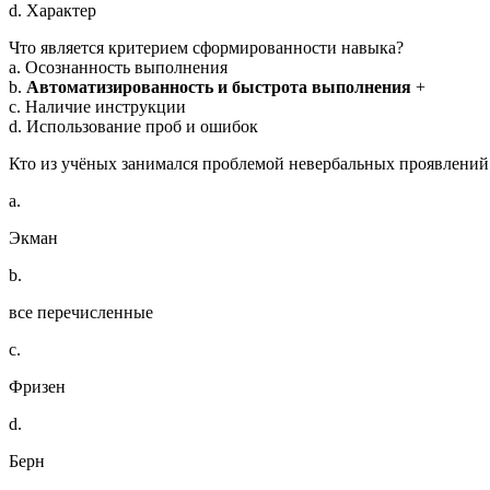
d. Характер
Что является критерием сформированности навыка?
a. Осознанность выполнения
b.
Автоматизированность и быстрота выполнения
+
c. Наличие инструкции
d. Использование проб и ошибок
Кто из учёных занимался проблемой невербальных проявлени
a.
Экман
b.
все перечисленные
c.
Фризен
d.
Берн