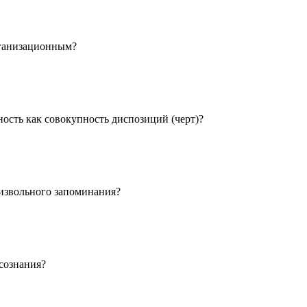
рганизационным?
ость как совокупность диспозиций (черт)?
оизвольного запоминания?
сознания?