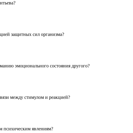
онтьева?
зацией защитных сил организма?
иманию эмоционального состояния другого?
связи между стимулом и реакцией?
ым психическим явлениям?