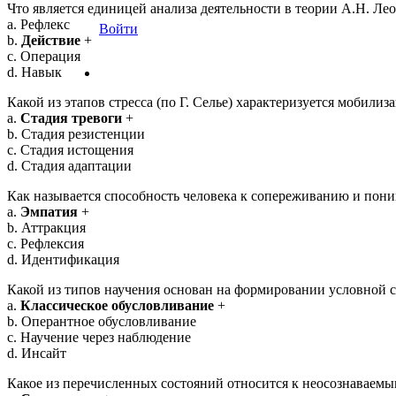
Что является единицей анализа деятельности в теории А.Н. Ле
a. Рефлекс
Войти
b.
Действие
+
c. Операция
d. Навык
Какой из этапов стресса (по Г. Селье) характеризуется мобили
a.
Стадия тревоги
+
b. Стадия резистенции
c. Стадия истощения
d. Стадия адаптации
Как называется способность человека к сопереживанию и пон
a.
Эмпатия
+
b. Аттракция
c. Рефлексия
d. Идентификация
Какой из типов научения основан на формировании условной 
a.
Классическое обусловливание
+
b. Оперантное обусловливание
c. Научение через наблюдение
d. Инсайт
Какое из перечисленных состояний относится к неосознаваем