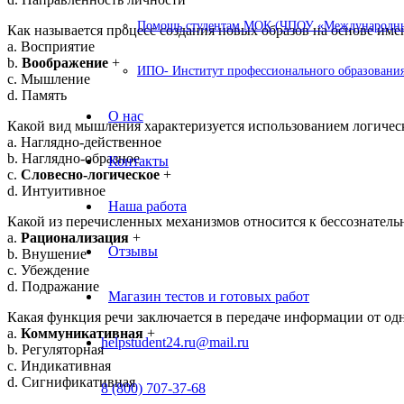
Помощь студентам МОК (ЧПОУ «Международный
Как называется процесс создания новых образов на основе им
a. Восприятие
b.
Воображение
+
ИПО- Институт профессионального образования
c. Мышление
d. Память
О нас
Какой вид мышления характеризуется использованием логичес
a. Наглядно-действенное
b. Наглядно-образное
Контакты
c.
Словесно-логическое
+
d. Интуитивное
Наша работа
Какой из перечисленных механизмов относится к бессознате
a.
Рационализация
+
Отзывы
b. Внушение
c. Убеждение
d. Подражание
Магазин тестов и готовых работ
Какая функция речи заключается в передаче информации от одн
a.
Коммуникативная
+
helpstudent24.ru@mail.ru
b. Регуляторная
c. Индикативная
d. Сигнификативная
8 (800) 707-37-68