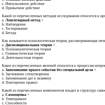
c. Импульсивное действие
d. Привычное действие
Какой из перечисленных методов исследования относится к о
a.
Лонгитюдный метод
+
b. Наблюдение
c. Тестирование
d. Беседа
Как называется психологическая теория, рассматривающая личн
a.
Диспозициональная теория
+
b. Психоаналитическая теория
c. Гуманистическая теория
d. Деятельностная теория
Какое из перечисленных явлений относится к процессам непр
a.
Запоминание яркого события без специальной цели
+
b. Заучивание стихотворения
c. Запоминание дат к экзамену
d. Повторение правил
Какой из перечисленных компонентов входит в структуру само
a.
Самооценка
+
b. Темперамент
c. Способности