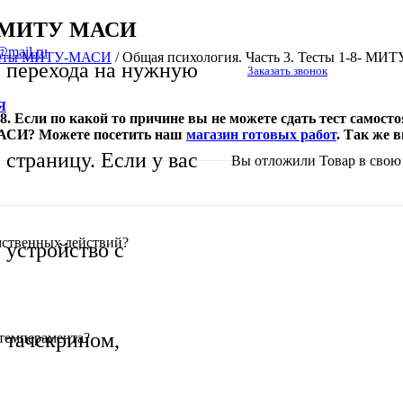
-8- МИТУ МАСИ
@mail.ru
тветы МИТУ-МАСИ
/
Общая психология. Часть 3. Тесты 1-8- М
перехода на нужную
Заказать звонок
Я
8. Если по какой то причине вы не можете сдать тест самост
МАСИ? Можете посетить наш
магазин готовых работ
. Так же 
страницу. Если у вас
Вы отложили
Товар
в свою 
мственных действий?
устройство с
тачскрином,
 темперамента?