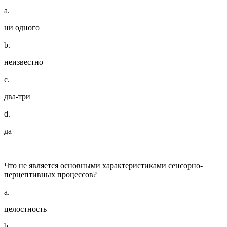
a.
ни одного
b.
неизвестно
c.
два-три
d.
да
Что не является основными характеристиками сенсорно-
перцептивных процессов?
a.
целостность
b.