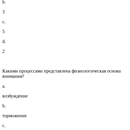
b.
3
c.
5
d.
2
Какими процессами представлена физиологическая основа
внимания?
a.
возбуждение
b.
торможение
c.