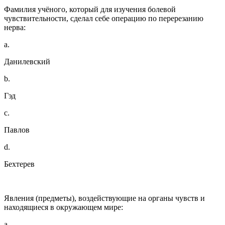
Фамилия учёного, который для изучения болевой
чувствительности, сделал себе операцию по перерезанию
нерва:
a.
Данилевский
b.
Гэд
c.
Павлов
d.
Бехтерев
Явления (предметы), воздействующие на органы чувств и
находящиеся в окружающем мире:
a.