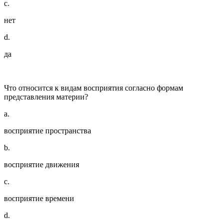
c.
нет
d.
да
Что относится к видам восприятия согласно формам
представления материи?
a.
восприятие пространства
b.
восприятие движения
c.
восприятие времени
d.