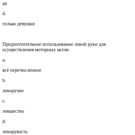
да
d.
только девушки
Предпочтительное использование левой руки для
осуществления моторных актов:
a.
всё перечисленное
b.
леворучие
c.
левшество
d.
леворукость