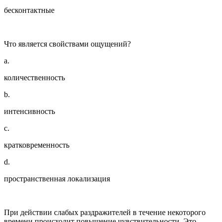
бесконтактные
Что является свойствами ощущений?
a.
количественность
b.
интенсивность
c.
кратковременность
d.
пространственная локализация
При действии слабых раздражителей в течение некоторого
времени происходит повышение чувствительности. Это