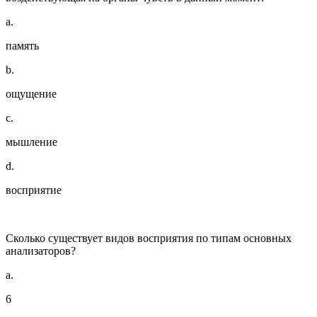
a.
память
b.
ощущение
c.
мышление
d.
восприятие
Сколько существует видов восприятия по типам основных
анализаторов?
a.
6