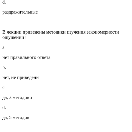
d.
раздражительные
В лекции приведены методики изучения закономерности
ощущений?
a.
нет правильного ответа
b.
нет, не приведены
c.
да, 3 методики
d.
да, 5 методик