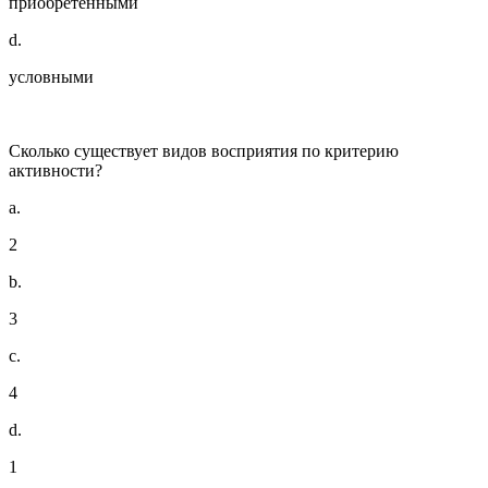
приобретёнными
d.
условными
Сколько существует видов восприятия по критерию
активности?
a.
2
b.
3
c.
4
d.
1