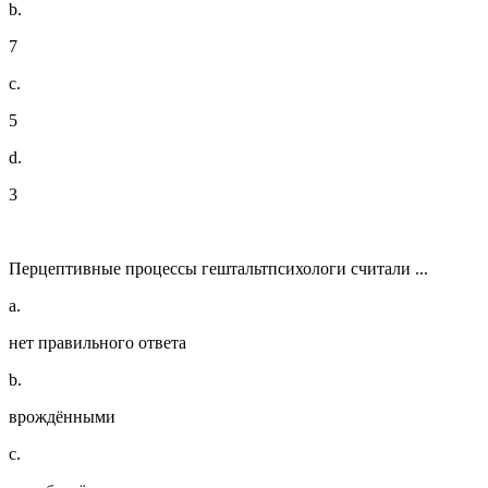
b.
7
c.
5
d.
3
Перцептивные процессы гештальтпсихологи считали ...
a.
нет правильного ответа
b.
врождёнными
c.