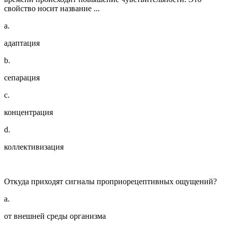
свойство носит название ...
a.
адаптация
b.
сепарация
c.
концентрация
d.
коллективизация
Откуда приходят сигналы проприорецептивных ощущений?
a.
от внешней среды организма