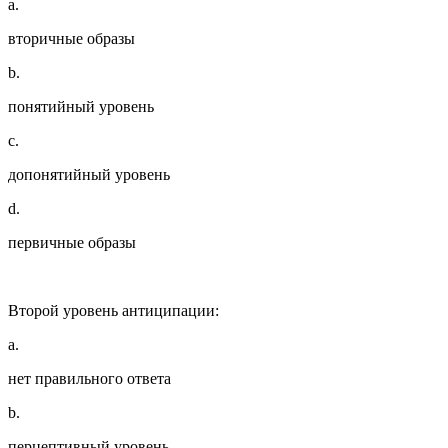
a.
вторичные образы
b.
понятийный уровень
c.
допонятийный уровень
d.
первичные образы
Второй уровень антиципации:
a.
нет правильного ответа
b.
перцептивный уровень