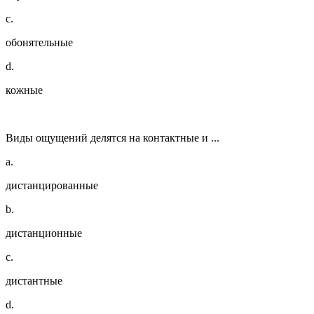
c.
обонятельные
d.
кожные
Виды ощущений делятся на контактные и ...
a.
дистанцированные
b.
дистанционные
c.
дистантные
d.