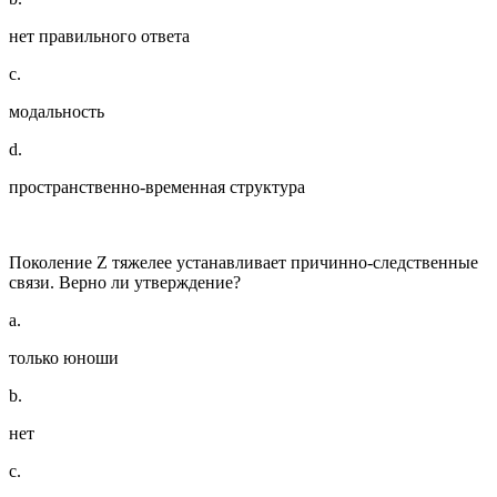
нет правильного ответа
c.
модальность
d.
пространственно-временная структура
Поколение Z тяжелее устанавливает причинно-следственные
связи. Верно ли утверждение?
a.
только юноши
b.
нет
c.