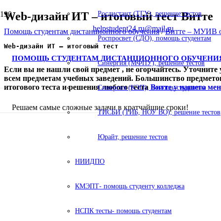
Web-дизайн ИТ – итоговый тест Витте
Росдистант (ТГУ), решение тестов
helpstudent24.ru@mail.ru
Помощь студентам дистанционного обучения
/
Витте – МУИВ о
Роспросвет (СДО), помощь студентам
Web-дизайн ИТ – итоговый тест

ПОМОЩЬ СТУДЕНТАМ ДИСТАНЦИОННОГО ОБУЧЕНИ
Синергия (МФПУ), решение тестов
Если вы не нашли свой предмет , не огорчайтесь. Уточните
всем предметам учебных заведений. Большинство предмето
итогового теста и решения любого теста
Витте у нашего ме
Синергия (КЭП), помощь студентам
Решаем самые сложные задачи в кратчайшие сроки!
ТИСБИ (ТИБ, НОУ ВО), решение тестов
Юрайт, решение тестов
НИИДПО
КМЭПТ- помощь студенту колледжа
НСПК тесты- помощь студентам