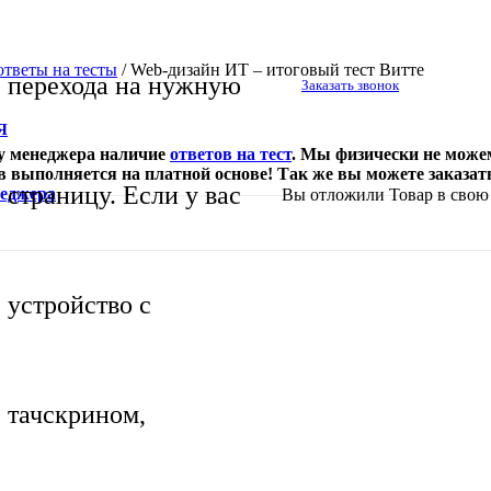
тветы на тесты
/
Web-дизайн ИТ – итоговый тест Витте
перехода на нужную
Заказать звонок
Я
 у менеджера наличие
ответов на тест
. Мы физически не може
в выполняется на платной основе! Так же вы можете заказа
страницу. Если у вас
неджера
Вы отложили
Товар
в свою 
устройство с
тачскрином,