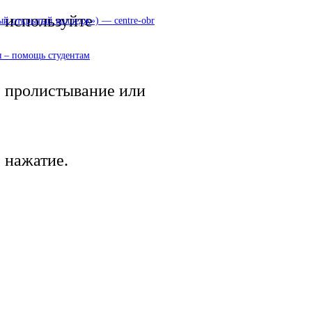
используйте
 открытый колледж») — centre-obr
 – помощь студентам
пролистывание или
нажатие.