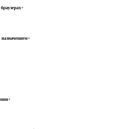
 браузерах
+
 назначением
+
ении
+