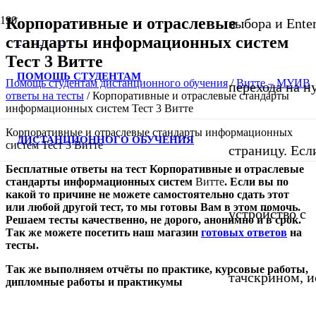
Корпоративные и отраслевые
выбора и Ente
стандарты информационных систем
Тест 3 Витте
ПОМОЩЬ СТУДЕНТАМ
Помощь студентам дистанционного обучения
/
Витте – МУИВ
перехода на 
ответы на тесты
/
Корпоративные и отраслевые стандарты
информационных систем Тест 3 Витте
Корпоративные и отраслевые стандарты информационных
ДИСТАНЦИОННОГО ОБУЧЕНИЯ
систем Тест 3 Витте
страницу. Если
Бесплатные ответы на тест Корпоративные и отраслевые
стандарты информационных систем
Витте
. Если вы по
какой то причине не можете самостоятельно сдать этот
или любой другой тест, то мы готовы Вам в этом помочь.
устройство с
Решаем тесты качественно, не дорого, анонимно и в срок.
Так же можете посетить
наш
магазин
готовых ответов
на
тесты
.
Так же выполняем отчёты по практике, курсовые работы,
тачскрином, и
дипломные работы и практикумы