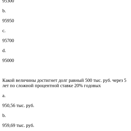
95300
b.
95950
c.
95700
d.
95000
Какой величины достигнет долг равный 500 тыс. руб. через 5
лет по сложной процентной ставке 20% годовых
a.
950,56 тыс. руб.
b.
959,69 тыс. руб.