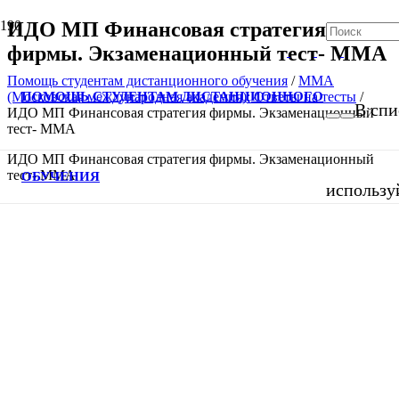
ИДО МП Финансовая стратегия
фирмы. Экзаменационный тест- ММА
Помощь студентам дистанционного обучения
/
ММА
ПОМОЩЬ СТУДЕНТАМ ДИСТАНЦИОННОГО
(Московская международная академия): Ответы на тесты
/
В спи
ИДО МП Финансовая стратегия фирмы. Экзаменационный
тест- ММА
ИДО МП Финансовая стратегия фирмы. Экзаменационный
тест- ММА
ОБУЧЕНИЯ
использу