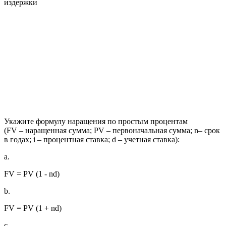
издержки
Укажите формулу наращения по простым процентам
(FV – наращенная сумма; PV – первоначальная сумма; n– срок
в годах; i – процентная ставка; d – учетная ставка):
a.
FV = PV (1 - nd)
b.
FV = PV (1 + nd)
c.