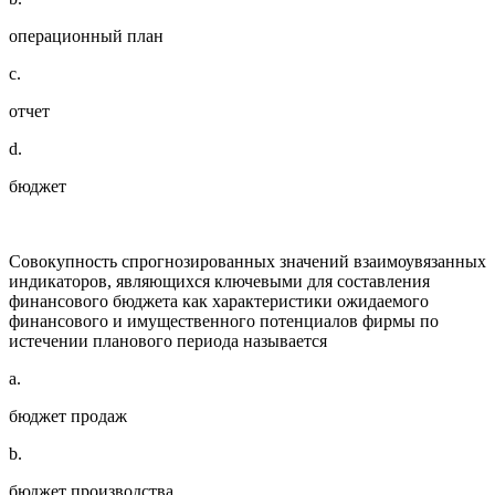
операционный план
c.
отчет
d.
бюджет
Совокупность спрогнозированных значений взаимоувязанных
индикаторов, являющихся ключевыми для составления
финансового бюджета как характеристики ожидаемого
финансового и имущественного потенциалов фирмы по
истечении планового периода называется
a.
бюджет продаж
b.
бюджет производства