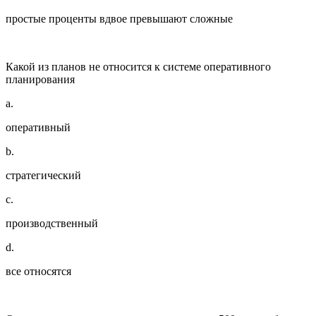
простые проценты вдвое превышают сложные
Какой из планов не относится к системе оперативного
планирования
a.
оперативный
b.
стратегический
c.
производственный
d.
все относятся