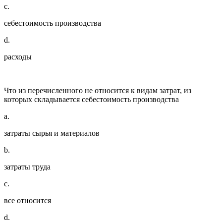
c.
себестоимость производства
d.
расходы
Что из перечисленного не относится к видам затрат, из
которых складывается себестоимость производства
a.
затраты сырья и материалов
b.
затраты труда
c.
все относится
d.