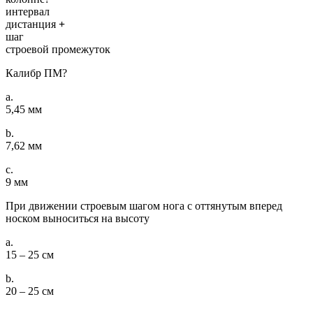
интервал
дистанция
+
шаг
строевой промежуток
Калибр ПМ?
a.
5,45 мм
b.
7,62 мм
c.
9 мм
При движении строевым шагом нога с оттянутым вперед
носком выноситься на высоту
a.
15 – 25 см
b.
20 – 25 см