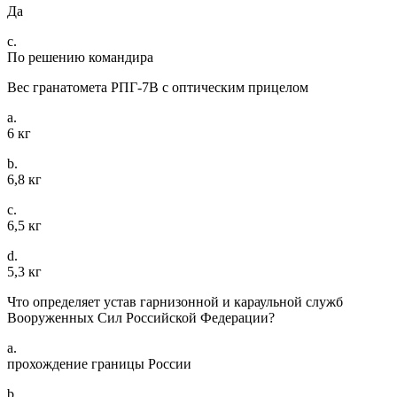
Да
c.
По решению командира
Вес гранатомета РПГ-7В с оптическим прицелом
a.
6 кг
b.
6,8 кг
c.
6,5 кг
d.
5,3 кг
Что определяет устав гарнизонной и караульной служб
Вооруженных Сил Российской Федерации?
a.
прохождение границы России
b.