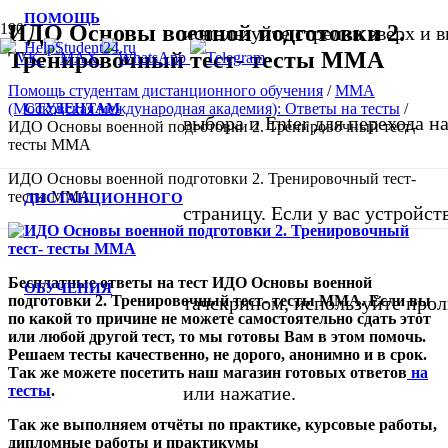
ПОМОЩЬ
ИДО Основы военной подготовки 2.
используйте стрелки вверх и в
Тренировочный тест- тесты ММА
Помощь студентам дистанционного обучения
/
ММА
СТУДЕНТАМ
(Московская международная академия): Ответы на тесты
/
выбора и Enter для перехода 
ИДО Основы военной подготовки 2. Тренировочный тест-
тесты ММА
ИДО Основы военной подготовки 2. Тренировочный тест-
тесты ММА
ДИСТАНЦИОННОГО
страницу. Если у вас устройст
Бесплатные ответы на тест ИДО Основы военной
ОБУЧЕНИЯ
подготовки 2. Тренировочный тест- тесты ММА. Если вы
тачскрином, используйте про
по какой то причине не можете самостоятельно сдать этот
или любой другой тест, то мы готовы Вам в этом помочь.
Решаем тесты качественно, не дорого, анонимно и в срок.
Так же можете посетить наш магазин готовых ответов
на
тесты
.
или нажатие.
Так же выполняем отчёты по практике, курсовые работы,
дипломные работы и практикумы