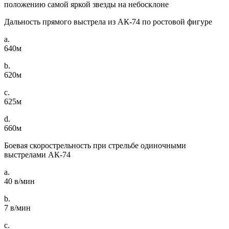
положению самой яркой звезды на небосклоне
Дальность прямого выстрела из АК-74 по ростовой фигуре
a.
640м
b.
620м
c.
625м
d.
660м
Боевая скорострельность при стрельбе одиночными
выстрелами АК-74
a.
40 в/мин
b.
7 в/мин
c.