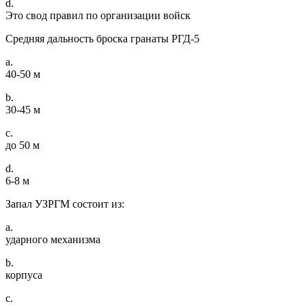
d.
Это свод правил по организации войск
Средняя дальность броска гранаты РГД-5
a.
40-50 м
b.
30-45 м
c.
до 50 м
d.
6-8 м
Запал УЗРГМ состоит из:
a.
ударного механизма
b.
корпуса
c.