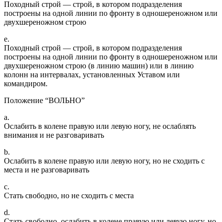
Походный строй — строй, в котором подразделения
построены на одной линии по фронту в одношереножном или
двухшереножном строю
e.
Походный строй — строй, в котором подразделения
построены на одной линии по фронту в одношереножном или
двухшереножном строю (в линию машин) или в линию
колонн на интервалах, установленных Уставом или
командиром.
Положение “ВОЛЬНО”
a.
Ослабить в колене правую или левую ногу, не ослаблять
внимания и не разговаривать
b.
Ослабить в колене правую или левую ногу, но не сходить с
места и не разговаривать
c.
Стать свободно, но не сходить с места
d.
Стать свободно, ослабить в колене правую или левую ногу, но