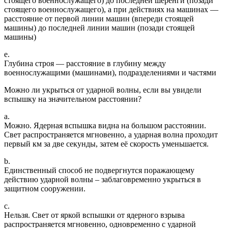
стоящего военнослужащего) до последней шеренги (позади
стоящего военнослужащего), а при действиях на машинах —
расстояние от первой линии машин (впереди стоящей
машины) до последней линии машин (позади стоящей
машины)
e.
Глубина строя — расстояние в глубину между
военнослужащими (машинами), подразделениями и частями
Можно ли укрыться от ударной волны, если вы увидели
вспышку на значительном расстоянии?
a.
Можно. Ядерная вспышка видна на большом расстоянии.
Свет распространяется мгновенно, а ударная волна проходит
первый км за две секунды, затем её скорость уменьшается.
b.
Единственный способ не подвергнутся поражающему
действию ударной волны – заблаговременно укрыться в
защитном сооружении.
c.
Нельзя. Свет от яркой вспышки от ядерного взрыва
распространяется мгновенно, одновременно с ударной