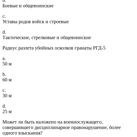
b.
Боевые и общевоинские
c.
Уставы родов войск и строевые
d.
Тактические, стрелковые и общевоинские
Радиус разлета убойных осколков гранаты РГД-5
a.
50 м
b.
60 м
c.
30 м
d.
25 м
Может ли быть наложено на военнослужащего,
совершившего дисциплинарное правонарушение, более
одного взыскания?