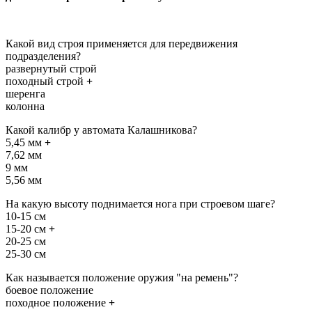
Какой вид строя применяется для передвижения
подразделения?
развернутый строй
походный строй
+
шеренга
колонна
Какой калибр у автомата Калашникова?
5,45 мм
+
7,62 мм
9 мм
5,56 мм
На какую высоту поднимается нога при строевом шаге?
10-15 см
15-20 см
+
20-25 см
25-30 см
Как называется положение оружия "на ремень"?
боевое положение
походное положение
+