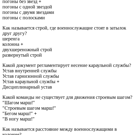
погоны без звезд
+
погоны с одной звездой
погоны с двумя звездами
погоны с полосками
Как называется строй, где военнослужащие стоят в затылок
друг другу?
шеренга
колонна
+
двухшереножный строй
развернутый строй
Какой документ регламентирует несение караульной службы?
Устав внутренней службы
Устав гарнизонной службы
Устав караульной службы
+
Дисциплинарный устав
Какой команды не существует для движения строевым шагом?
"Шагом марш!"
"Строевым шагом марш!"
"Бегом марш!"
+
"В ногу марш!"
Как называется расстояние между военнослужащими в
колонне?