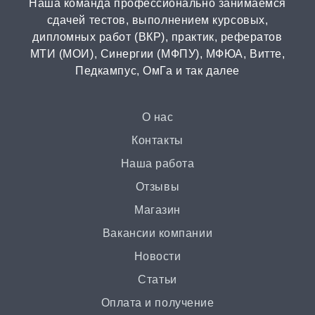
Наша команда профессионально занимаемся
от 15 дней | от 15000 ₽
сдачей тестов, выполнением курсовых,
дипломных работ (ВКР), практик, рефератов
МТИ (МОИ), Синергии (МФПУ), МФЮА, Витте,
Бизнес-план
Педкампус, ОмГа и так далее
от 3 часов | от 500 ₽
Презентация
О нас
от 3 часов | от 500 ₽
Контакты
Наша работа
Ответы на билеты
Отзывы
от 2 часов | от 400 ₽
Магазин
Вакансии компании
Статья
Новости
от 2 часов | от 500 ₽
Статьи
Доклад
Оплата и получение