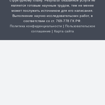
структурному плану. Результат оказанной услуги не
от 1 часа | от 300 ₽
является готовым научным трудом, тем не менее
может послужить источником для его написания.
Выполнение научно-исследовательских работ, в
Дистанционная задача
соответствии со ст. 769-778 ГК РФ.
от 1 часа | от 300 ₽
Политика конфиденциальности
|
Пользовательское
соглашение
|
Карта сайта
Творческая работа
от 3 часов | от 200 ₽
Clos
this
Антиплагиат
modu
от 1 часа | от 100 ₽
НАША КОМПАНИЯ РАБОТАЕТ
НА РЕЗУЛЬТАТ, СВЯЖИТЕСЬ С
НАМИ И УБЕДИТЕСЬ САМИ