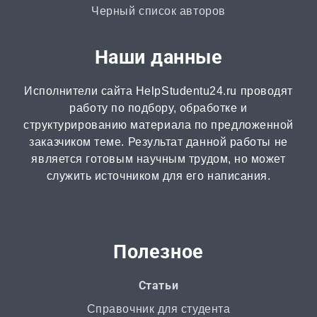
от 3 часов | от 500 ₽
Черный список авторов
Онлайн-помощь
Наши данные
от 2 часов | от 300 ₽
Исполнители сайта HelpStudentu24.ru проводят
Рецензия
работу по подбору, обработке и
от 2 часов | от 500 ₽
структурированию материала по предложенной
заказчиком теме. Результат данной работы не
является готовым научным трудом, но может
Монография
служить источником для его написания.
2 часа | от 1000 ₽
ВКР
от 3 дней | от 5000 ₽
Полезное
РГР
Статьи
от 1 дня | от 700 ₽
Справочник для студента