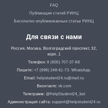
FAQ
Маркетинговое исследование
Публикация статей РИНЦ
от 4 часов | от 500 ₽
Бесплатно опубликованные статьи РИНЦ
Автореферат
Для связи с нами
от 2 часов | от 500 ₽
Россия, Москва, Волгоградский проспект, 32,
Аннотация
корп. 1
от 2 часов | от 400 ₽
Телефон:
8 (800) 707-37-68
НИР
Пишите:
+7 (999) 248-61-73. WhatsApp.
от 2 часов | от 5000 ₽
Email:
helpstudent24.ru@mail.ru
Вконтакте:
vk.com
Докторская диссертация
Телеграмм:
@HelpStudent24_bot
от 45 дней | от 100000 ₽
Администрация сайта:
support@helpstudent24.ru