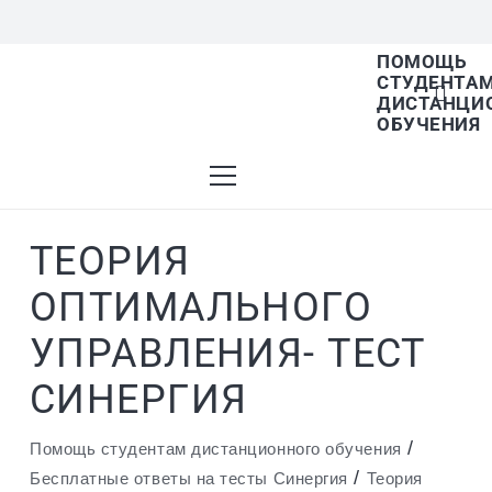
ПОМОЩЬ
СТУДЕНТА
В списке найденных результатов используйте
ДИСТАНЦИ
ОБУЧЕНИЯ
стрелки вверх и вниз для выбора и Enter для
ТЕОРИЯ
перехода на нужную страницу. Если у вас
ОПТИМАЛЬНОГО
УПРАВЛЕНИЯ- ТЕСТ
устройство с тачскрином, используйте
СИНЕРГИЯ
/
Помощь студентам дистанционного обучения
/
Бесплатные ответы на тесты Синергия
Теория
пролистывание или нажатие.