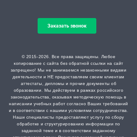
Магистерская диссертация
от 15 дней | от 15000 ₽
Заказать звонок
Кандидатская диссертация
от 30 дней | от 50000 ₽
ВАК
© 2015-2026. Все права защищены. Любое
копирование с сайта без обратной ссылки на сайт
от 2 часов | от 500 ₽
запрещено! Мы не занимаемся незаконными видами
деятельности и НЕ предоставляем своим клиентам
Scopus
аттестаты, дипломы и прочие документы об
образовании. Мы действуем в рамках российского
от 2 часов | от 500 ₽
законодательства, оказывая методическую помощь в
написании учебных работ согласно Ваших требований
РИНЦ
и в соответствии с нашими условиями сотрудничества.
от 2 часов | от 500 ₽
Наши специалисты предоставляют услугу по сбору
обработке и структурированию информации по
заданной теме и в соответствии заданному
Шпаргалка