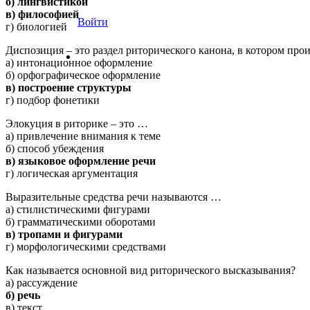
б) лингвистикой
в) философией
Войти
г) биологией
Диспозиция – это раздел риторического канона, в котором про
а) интонационное оформление
б) орфографическое оформление
в) построение структуры
г) подбор фонетики
Элокуция в риторике – это …
а) привлечение внимания к теме
б) способ убеждения
в) языковое оформление речи
г) логическая аргументация
Выразительные средства речи называются …
а) стилистическими фигурами
б) грамматическими оборотами
в) тропами и фигурами
г) морфологическими средствами
Как называется основной вид риторического высказывания?
а) рассуждение
б) речь
в) текст