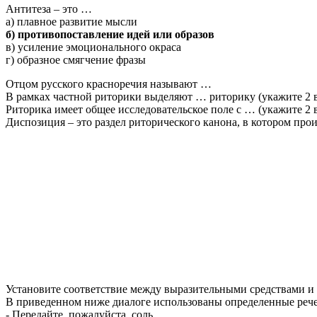
Антитеза – это …
а) плавное развитие мысли
б) противопоставление идей или образов
в) усиление эмоционального окраса
г) образное смягчение фразы
Отцом русского красноречия называют …
В рамках частной риторики выделяют … риторику (укажите 2 в
Риторика имеет общее исследовательское поле с … (укажите 2 в
Диспозиция – это раздел риторического канона, в котором про
Установите соответствие между выразительными средствами и
В приведенном ниже диалоге использованы определенные речев
- Передайте, пожалуйста, соль.