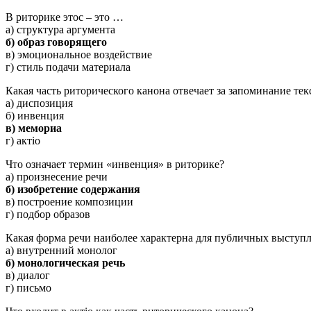
В риторике этос – это …
а) структура аргумента
б) образ говорящего
в) эмоциональное воздействие
г) стиль подачи материала
Какая часть риторического канона отвечает за запоминание тек
а) диспозиция
б) инвенция
в) мемориа
г) актio
Что означает термин «инвенция» в риторике?
а) произнесение речи
б) изобретение содержания
в) построение композиции
г) подбор образов
Какая форма речи наиболее характерна для публичных выступ
а) внутренний монолог
б) монологическая речь
в) диалог
г) письмо