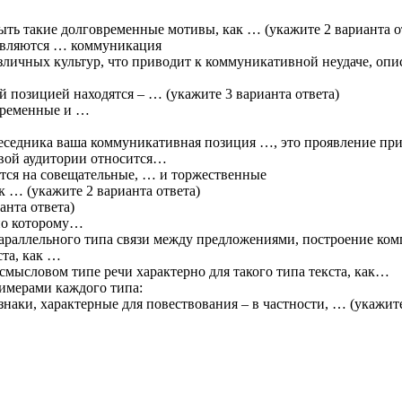
ыть такие долговременные мотивы, как … (укажите 2 варианта о
являются … коммуникация
зличных культур, что приводит к коммуникативной неудаче, опи
 позицией находятся – … (укажите 3 варианта ответа)
временные и …
еседника ваша коммуникативная позиция …, это проявление пр
евой аудитории относится…
тся на совещательные, … и торжественные
 … (укажите 2 варианта ответа)
анта ответа)
сно которому…
араллельного типа связи между предложениями, построение ком
ста, как …
мысловом типе речи характерно для такого типа текста, как…
имерами каждого типа:
наки, характерные для повествования – в частности, … (укажите