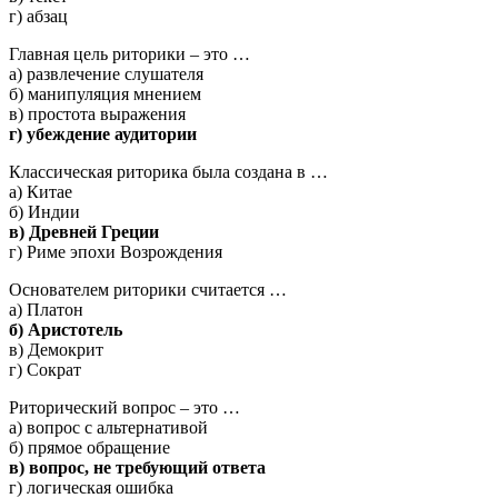
г) абзац
Главная цель риторики – это …
а) развлечение слушателя
б) манипуляция мнением
в) простота выражения
г) убеждение аудитории
Классическая риторика была создана в …
а) Китае
б) Индии
в) Древней Греции
г) Риме эпохи Возрождения
Основателем риторики считается …
а) Платон
б) Аристотель
в) Демокрит
г) Сократ
Риторический вопрос – это …
а) вопрос с альтернативой
б) прямое обращение
в) вопрос, не требующий ответа
г) логическая ошибка