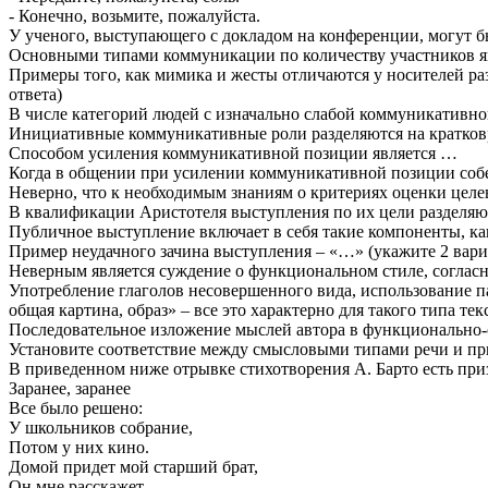
- Конечно, возьмите, пожалуйста.
У ученого, выступающего с докладом на конференции, могут б
Основными типами коммуникации по количеству участников 
Примеры того, как мимика и жесты отличаются у носителей ра
ответа)
В числе категорий людей с изначально слабой коммуникативной
Инициативные коммуникативные роли разделяются на кратко
Способом усиления коммуникативной позиции является …
Когда в общении при усилении коммуникативной позиции соб
Неверно, что к необходимым знаниям о критериях оценки цел
В квалификации Аристотеля выступления по их цели разделяю
Публичное выступление включает в себя такие компоненты, как
Пример неудачного зачина выступления – «…» (укажите 2 вари
Неверным является суждение о функциональном стиле, согла
Употребление глаголов несовершенного вида, использование п
общая картина, образ» – все это характерно для такого типа тек
Последовательное изложение мыслей автора в функционально-с
Установите соответствие между смысловыми типами речи и пр
В приведенном ниже отрывке стихотворения А. Барто есть приз
Заранее, заранее
Все было решено:
У школьников собрание,
Потом у них кино.
Домой придет мой старший брат,
Он мне расскажет