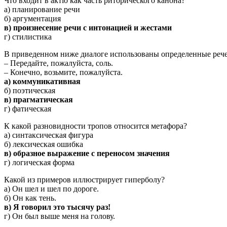
Что входит в актio как часть риторического канона?
а) планирование речи
б) аргументация
в) произнесение речи с интонацией и жестами
г) стилистика
В приведенном ниже диалоге использованы определенные речев
– Передайте, пожалуйста, соль.
– Конечно, возьмите, пожалуйста.
а) коммуникативная
б) поэтическая
в) прагматическая
г) фатическая
К какой разновидности тропов относится метафора?
а) синтаксическая фигура
б) лексическая ошибка
в) образное выражение с переносом значения
г) логическая форма
Какой из примеров иллюстрирует гиперболу?
а) Он шел и шел по дороге.
б) Он как тень.
в) Я говорил это тысячу раз!
г) Он был выше меня на голову.