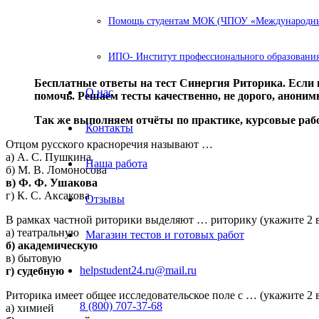
Помощь студентам МОК (ЧПОУ «Международный
ИПО- Институт профессионального образования
Бесплатные ответы на тест Синергия Риторика. Если в
О нас
помочь. Решаем тесты качественно, не дорого, аноним
Так же выполняем отчёты по практике, курсовые ра
Контакты
Отцом русского красноречия называют …
а) А. С. Пушкина
Наша работа
б) М. В. Ломоносова
в) Ф. Ф. Ушакова
г) К. С. Аксакова
Отзывы
В рамках частной риторики выделяют … риторику (укажите 2 в
а) театральную
Магазин тестов и готовых работ
б) академическую
в) бытовую
helpstudent24.ru@mail.ru
г) судебную
Риторика имеет общее исследовательское поле с … (укажите 2 в
8 (800) 707-37-68
а) химией