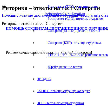
Риторика – ответы на тест Синергии
Росдистант (ТГУ), решение тестов
helpstudent24.ru@mail.ru
Помощь студентам дистанционного обучения
/
Бесплатные отв
Роспросвет (СДО), помощь студентам
Риторика - ответы на тест Синергии
ПОМОЩЬ СТУДЕНТАМ ДИСТАНЦИОННОГО ОБУЧЕНИ
Синергия (МФПУ), решение тестов
Синергия (КЭП), помощь студентам
Решаем самые сложные задачи в кратчайшие сроки!
ТИСБИ (ТИБ, НОУ ВО), решение тестов
Юрайт, решение тестов
НИИДПО
КМЭПТ- помощь студенту колледжа
НСПК тесты- помощь студентам