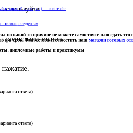
используйте
 открытый колледж») — centre-obr
 – помощь студентам
ы по какой то причине не можете самостоятельно сдать этот
пролистывание или
но и в срок. Так же можете посетить наш
магазин готовых отв
боты, дипломные работы и практикумы
нажатие.
арианта ответа)
арианта ответа)