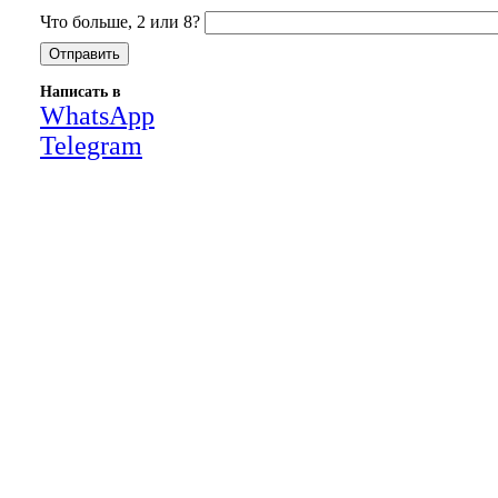
Что больше, 2 или 8?
Написать в
WhatsApp
Telegram
Close
this
module
НАША КОМПАНИЯ РАБОТАЕТ НА
РЕЗУЛЬТАТ, СВЯЖИТЕСЬ С НАМИ И
УБЕДИТЕСЬ САМИ