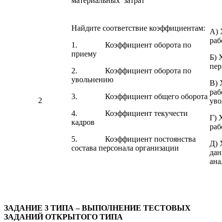
материальных затрат
Найдите соответствие коэффициентам:
А) 
раб
1. Коэффициент оборота по
приему
Б) 
пер
2. Коэффициент оборота по
увольнению
В) 
раб
3. Коэффициент общего оборота
2
уво
4. Коэффициент текучести
Г) 
кадров
раб
5. Коэффициент постоянства
Д) 
состава персонала организации
дан
ана
ЗАДАНИЕ 3 ТИПА – ВЫПОЛНЕНИЕ ТЕСТОВЫХ
ЗАДАНИЙ ОТКРЫТОГО ТИПА