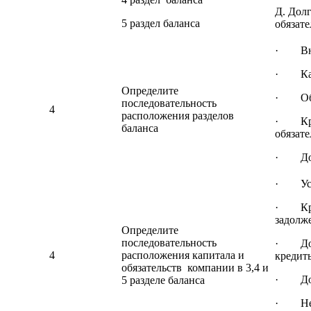
Д. Дол
5 раздел баланса
обязате
· Вне
· Кап
Определите
· Обо
последовательность
4
расположения разделов
· Кра
баланса
обязате
· Дол
· Уст
· Кре
задолж
Определите
последовательность
· Дол
4
расположения капитала и
кредит
обязательств компании в 3,4 и
· Доб
5 разделе баланса
· Нер