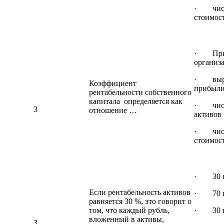
· чисто
стоимос
· Прибы
организ
· выруч
Коэффициент
прибыл
рентабельности собственного
капитала определяется как
· чист
3
отношение …
активов
· чисто
стоимос
· 30 к
Если рентабельность активов
· 70 к
равняется 30 %, это говорит о
том, что каждый рубль,
· 30 к
вложенный в активы,
3