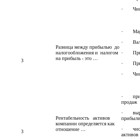
· Чист
· Марж
· Вало
Разница между прибылью до
налогообложения и налогом
· Приб
на прибыль - это …
3
· Приб
· Чист
· прибы
продаж
· выруч
Рентабельность активов
прибыл
компании определяется как
· чист
отношение …
3
активов