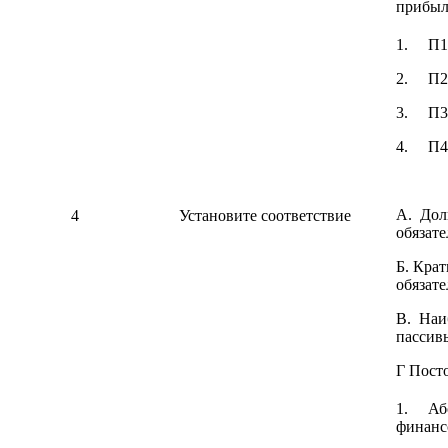
прибыл
1. П1
2. П2
3. П3
4. П4
А. Дол
4
Установите соответствие
обязате
Б. Кра
обязате
В. Наи
пассив
Г Пост
1. Аб
финанс