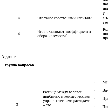
на
пр
Со
4
Что такое собственный капитал?
а 
за
Ко
Что показывают коэффициенты
4
по
оборачиваемости?
пр
Задания:
1 группа вопросов
· Марж
· Вало
Разница между валовой
прибылью и коммерческими,
· Приб
управленческими расходами
3
– это …
· Приб