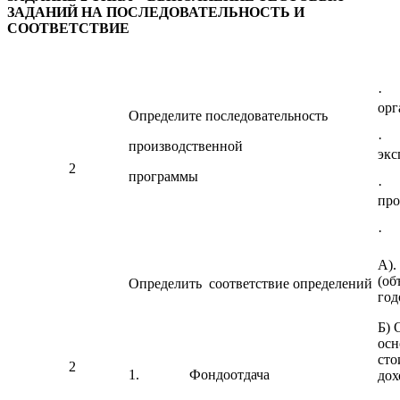
ЗАДАНИЙ НА ПОСЛЕДОВАТЕЛЬНОСТЬ И
СООТВЕТСТВИЕ
· 
орг
Определите последовательность
· 
производственной
экс
2
программы
· 
про
· 
А).
(об
Определить соответствие определений
год
Б) 
осн
сто
2
1. Фондоотдача
дох