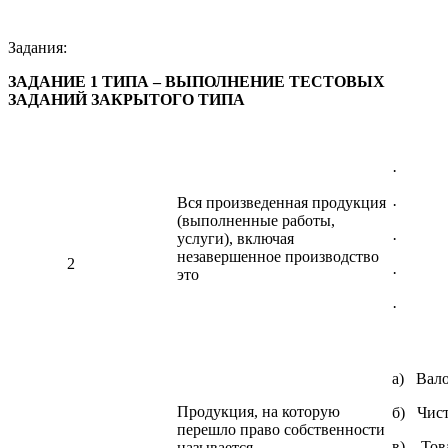
Задания:
ЗАДАНИЕ 1 ТИПА – ВЫПОЛНЕНИЕ ТЕСТОВЫХ
ЗАДАНИЙ ЗАКРЫТОГО ТИПА
· Вал
Вся произведенная продукция
· Чи
(выполненные работы,
услуги), включая
· Тов
незавершенное производство
2
· Нез
это
· Реа
а) Вало
Продукция, на которую
б) Чист
перешло право собственности
в) Тов
называется……