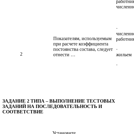
работни
численн
· сре
численно
Показателям, используемым
работник
при расчете коэффициента
постоянства состава, следует
· обес
2
отнести …
жильем
· энер
ЗАДАНИЕ 2 ТИПА – ВЫПОЛНЕНИЕ ТЕСТОВЫХ
ЗАДАНИЙ НА ПОСЛЕДОВАТЕЛЬНОСТЬ И
СООТВЕТСТВИЕ
Установите