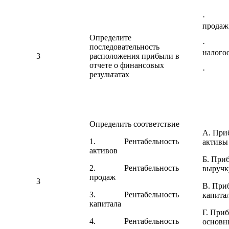
· П
продаж
Определите
· П
последовательность
налого
3
расположения прибыли в
отчете о финансовых
· Чи
результатах
Определить соответствие
А. При
1. Рентабельность
активы
активов
Б. При
2. Рентабельность
выручк
продаж
3
В. При
3. Рентабельность
капита
капитала
Г. При
4. Рентабельность
основн