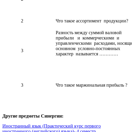
2
Что такое ассортимент продукции?
Разность между суммой валовой
прибыли и коммерческими и
управленческими расходами, носящи
основном условно-постоянных
3
характер называется …………
3
Что такое маржинальная прибыль ?
Другие предметы Синергии:
Иностранный язык (Практический курс первого
иностранного (английского) языка)- 4 семестр