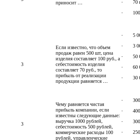
· 70 к
приносит …
· 100 
· 5 00
· 3 00
Если известно, что объем
продаж равен 500 шт, цена
· 50 0
изделия составляет 100 руб., а
3
себестоимость изделия
· 60 0
составляет 70 руб., то
прибыль от реализации
· 30 0
продукции равняется …
· 30
Чему равняется чистая
прибыль компании, если
· 40
известны следующие данные:
выручка 1000 рублей,
· 30
3
себестоимость 500 рублей,
· 25
коммерческие расходы 100
рублей, управленческие