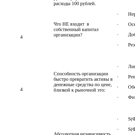
расходы 100 рублей.
· Нера
Что НЕ входит в
· Основ
собственный капитал
· Доба
организации?
4
· Резе
· Ликв
Способность организации
· Рент
быстро превратить активы в
денежные средства по цене,
· Обор
4
близкой к рыночной это:
· Фина
· S(Ф) 
· S(Ф) 
Абсолютная независимость