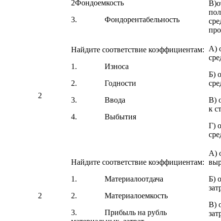
2Фондоемкость
В)о
пол
3. Фондорентабельность
сре
про
А) 
Найдите соответствие коэффициентам:
сре
1. Износа
Б) 
2. Годности
сре
2
3. Ввода
В) 
к с
4. Выбытия
Г) 
сре
А) 
Найдите соответствие коэффициентам:
выр
1. Материалоотдача
Б) 
зат
2
2. Материалоемкость
В) 
3. Прибыль на рубль
зат