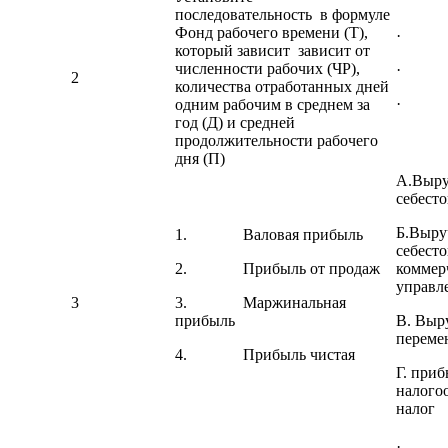
последовательность в формуле
Фонд рабочего времени (Т),
· 
который зависит зависит от
численности рабочих (ЧР),
·
2
количества отработанных дней
·
одним рабочим в среднем за
год (Д) и средней
продолжительности рабочего
дня (П)
А.Выру
себест
Б.Выру
1. Валовая прибыль
себест
2. Прибыль от продаж
коммер
управл
3
3. Маржинальная
прибыль
В. Выр
переме
4. Прибыль чистая
Г. приб
налого
налог
· Ва