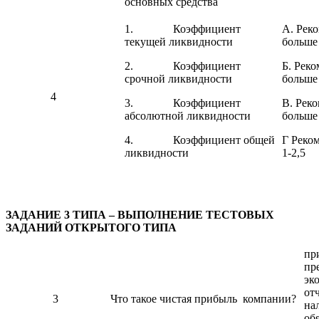
основных средства
1. Коэффициент
А. Рек
текущей ликвидности
больше
2. Коэффициент
Б. Рек
срочной ликвидности
больше 
4
3. Коэффициент
В. Рек
абсолютной ликвидности
больше 
4. Коэффициент общей
Г Реко
ликвидности
1-2,5
З
АДАНИЕ 3 ТИПА – ВЫПОЛНЕНИЕ ТЕСТОВЫХ
ЗАДАНИЙ ОТКРЫТОГО ТИПА
пр
пр
эк
от
3
Что такое чистая прибыль компании?
на
об