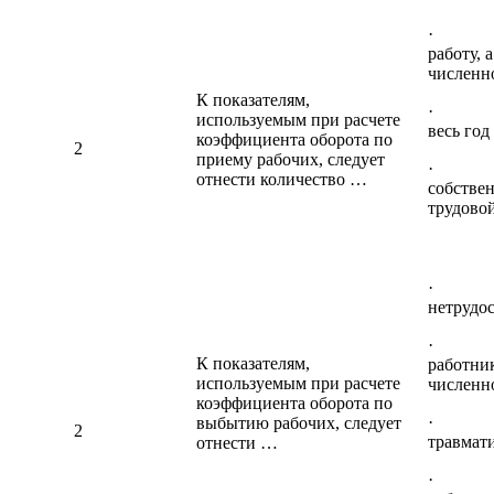
· при
работу, 
численн
К показателям,
· раб
используемым при расчете
весь год
коэффициента оборота по
2
приему рабочих, следует
· рабо
отнести количество …
собстве
трудово
· коли
нетрудос
· кол
К показателям,
работни
используемым при расчете
численн
коэффициента оборота по
· уро
выбытию рабочих, следует
2
травмати
отнести …
· кол