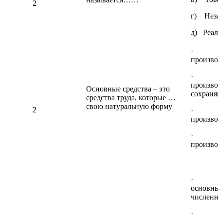
2
г) Нез
д) Реал
· еди
произво
· мно
произво
Основные средства – это
сохран
средства труда, которые …
свою натуральную форму
2
· мно
произво
· не
произво
· сре
основны
численн
· ост