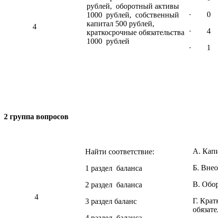
рублей, оборотный активы
· 0
1000 рублей, собственный
капитал 500 рублей,
4
· 4
краткосрочные обязательства
1000 рублей
· 1
2 группа вопросов
А. Кап
Найти соответствие:
Б. Вне
1 раздел баланса
В. Обо
2 раздел баланса
4
Г. Кра
3 раздел баланс
обязате
4 раздел баланса