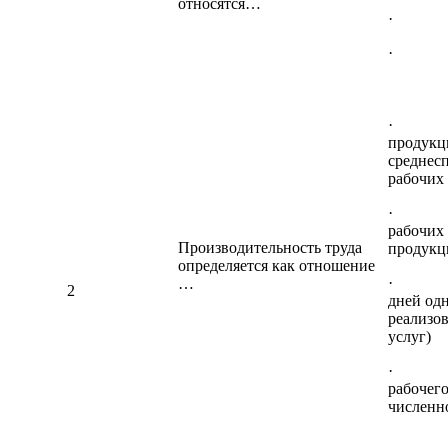
относятся…
· Зар
· Зар
· объ
продукци
среднес
рабочих
· сре
рабочих
Производительность труда
продукци
определяется как отношение
· кол
…
2
дней од
реализо
услуг)
· сре
рабочего
численн