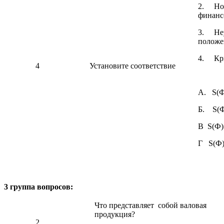
2. Но
финанс
3. Неу
положе
4. Кри
4
Установите соответствие
А. S(Ф)
Б. S(Ф)
В S(Ф) 
Г S(Ф) 
3 группа вопросов:
Что представляет собой валовая
продукция?
2