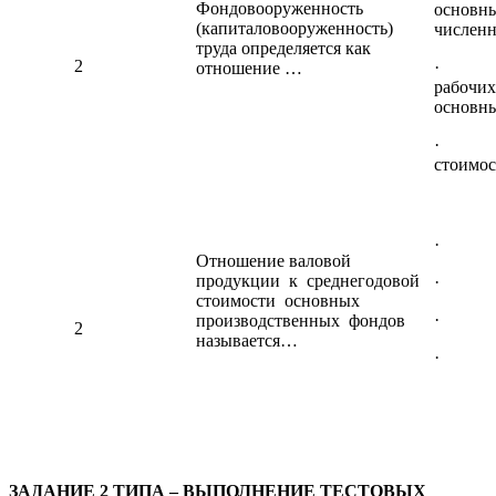
Фондовооруженность
основны
(капиталовооруженность)
численн
труда определяется как
2
· сре
отношение …
рабочих
основны
· при
стоимос
· Фо
Отношение валовой
продукции к среднегодовой
· Фо
стоимости основных
· Фо
производственных фондов
2
называется…
· Фон
ЗАДАНИЕ 2 ТИПА – ВЫПОЛНЕНИЕ ТЕСТОВЫХ