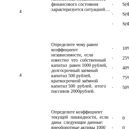
финансового состояния
· S(Ф) 
характеризуется ситуацией…
4
· S(Ф) 
· S(Ф) 
Определите чему равен
· 10
коэффициент
независимости, если
· 25
известно что собственный
капитал равен 1000 рублей,
· 40
долгосрочный заемный
4
капитал 500 рублей,
· 75
краткосрочной заёмной
капитал 500 рублей, итого
· 50
пассивов 2000рублей.
Определите коэффициент
текущей ликвидности, если
· 0
даны следующие данные:
внеоборотные активы 1000
· 0