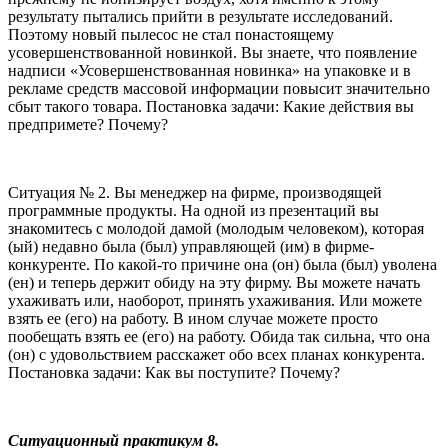
результату пытались прийти в результате исследований.
Поэтому новый пылесос не стал понастоящему
усовершенствованной новинкой. Вы знаете, что появление
надписи «Усовершенствованная новинка» на упаковке и в
рекламе средств массовой информации повысит значительно
сбыт такого товара. Постановка задачи: Какие действия вы
предпримете? Почему?
Ситуация № 2. Вы менеджер на фирме, производящей
программные продукты. На одной из презентаций вы
знакомитесь с молодой дамой (молодым человеком), которая
(ый) недавно была (был) управляющей (им) в фирме-
конкуренте. По какой-то причине она (он) была (был) уволена
(ен) и теперь держит обиду на эту фирму. Вы можете начать
ухаживать или, наоборот, принять ухаживания. Или можете
взять ее (его) на работу. В ином случае можете просто
пообещать взять ее (его) на работу. Обида так сильна, что она
(он) с удовольствием расскажет обо всех планах конкурента.
Постановка задачи: Как вы поступите? Почему?
Ситуационный практикум 8.