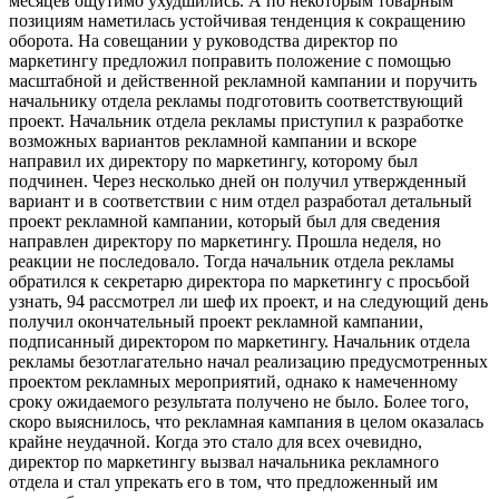
месяцев ощутимо ухудшились. А по некоторым товарным
позициям наметилась устойчивая тенденция к сокращению
оборота. На совещании у руководства директор по
маркетингу предложил поправить положение с помощью
масштабной и действенной рекламной кампании и поручить
начальнику отдела рекламы подготовить соответствующий
проект. Начальник отдела рекламы приступил к разработке
возможных вариантов рекламной кампании и вскоре
направил их директору по маркетингу, которому был
подчинен. Через несколько дней он получил утвержденный
вариант и в соответствии с ним отдел разработал детальный
проект рекламной кампании, который был для сведения
направлен директору по маркетингу. Прошла неделя, но
реакции не последовало. Тогда начальник отдела рекламы
обратился к секретарю директора по маркетингу с просьбой
узнать, 94 рассмотрел ли шеф их проект, и на следующий день
получил окончательный проект рекламной кампании,
подписанный директором по маркетингу. Начальник отдела
рекламы безотлагательно начал реализацию предусмотренных
проектом рекламных мероприятий, однако к намеченному
сроку ожидаемого результата получено не было. Более того,
скоро выяснилось, что рекламная кампания в целом оказалась
крайне неудачной. Когда это стало для всех очевидно,
директор по маркетингу вызвал начальника рекламного
отдела и стал упрекать его в том, что предложенный им