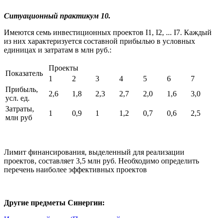
Ситуационный практикум 10.
Имеются семь инвестиционных проектов I1, I2, ... I7. Каждый
из них характеризуется составной прибылью в условных
единицах и затратам в млн руб.:
Проекты
Показатель
1
2
3
4
5
6
7
Прибыль,
2,6
1,8
2,3
2,7
2,0
1,6
3,0
усл. ед.
Затраты,
1
0,9
1
1,2
0,7
0,6
2,5
млн руб
Лимит финансирования, выделенный для реализации
проектов, составляет 3,5 млн руб. Необходимо определить
перечень наиболее эффективных проектов
Другие предметы Синергии: