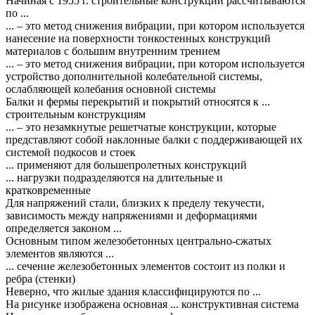
Начиная с 1955 г. строительные конструкции рассчитываются
по ...
... – это метод снижения вибрации, при котором используется
нанесение на поверхности тонкостенных конструкций
материалов с большим внутренним трением
... – это метод снижения вибрации, при котором используется
устройство дополнительной колебательной системы,
ослабляющей колебания основной системы
Балки и фермы перекрытий и покрытий относятся к ...
строительным конструкциям
... – это незамкнутые решетчатые конструкции, которые
представляют собой наклонные балки с поддерживающей их
системой подкосов и стоек
... применяют для большепролетных конструкций
... нагрузки подразделяются на длительные и
кратковременные
Для напряжений стали, близких к пределу текучести,
зависимость между напряжениями и деформациями
определяется законом ...
Основным типом железобетонных центрально-сжатых
элементов являются ...
... сечение железобетонных элементов состоит из полки и
ребра (стенки)
Неверно, что жилые здания классифицируются по ...
На рисунке изображена основная ... конструктивная система