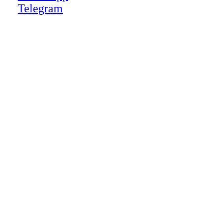
Telegram
Close
this
module
НАША КОМПАНИЯ РАБОТАЕТ НА
РЕЗУЛЬТАТ, СВЯЖИТЕСЬ С НАМИ И
УБЕДИТЕСЬ САМИ
Для более оперативной связи
предлагаем вести общение по
WhatsApp
или
Telegram