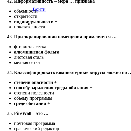
Информативность – мера … признака
Войти
объемности
открытости
индивидуальности
+
показателности
При экранировании помещения применяется …
фтористая сетка
алюминиевая фольга
+
листовая сталь
медная сетка
Классифицировать компьютерные вирусы можно по 
степени опасности
+
способу заражения среды обитания
+
степени полезности
объему программы
среде обитания
+
FireWall – это …
почтовая программа
графический редактор