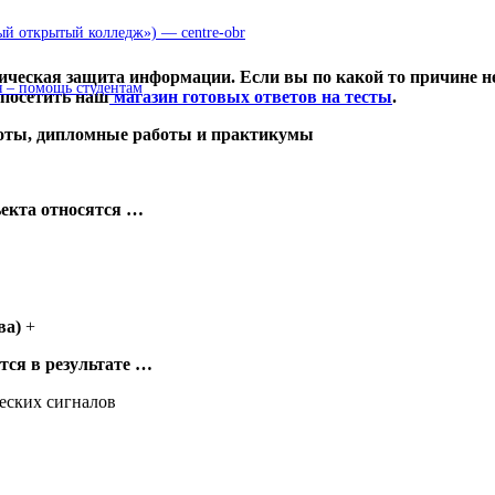
 открытый колледж») — centre-obr
ческая защита информации. Если вы по какой то причине не
 – помощь студентам
 посетить наш
магазин готовых ответов на тесты
.
боты, дипломные работы и практикумы
екта относятся …
ва)
+
тся в результате …
еских сигналов