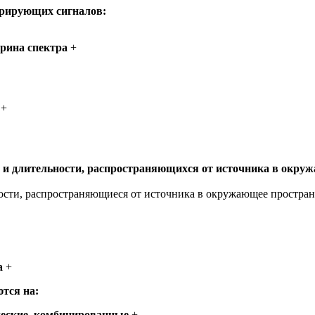
ерирующих сигналов:
ирина спектра
+
+
 и длительности, распространяющихся от источника в окру
ости, распространяющиеся от источника в окружающее простран
а
+
тся на:
ческие, комбинированные
+