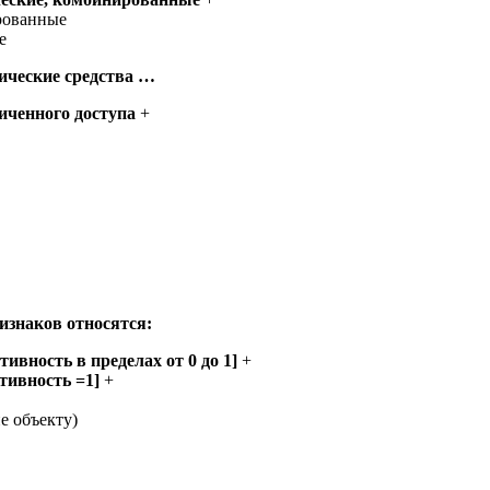
рованные
е
нические средства …
ченного доступа
+
знаков относятся:
вность в пределах от 0 до 1]
+
тивность =1]
+
е объекту)