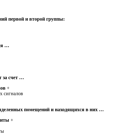
ий первой и второй группы:
ся …
 за счет …
лов
+
х сигналов
ыделенных помещений и находящихся в них …
щиты
+
ты