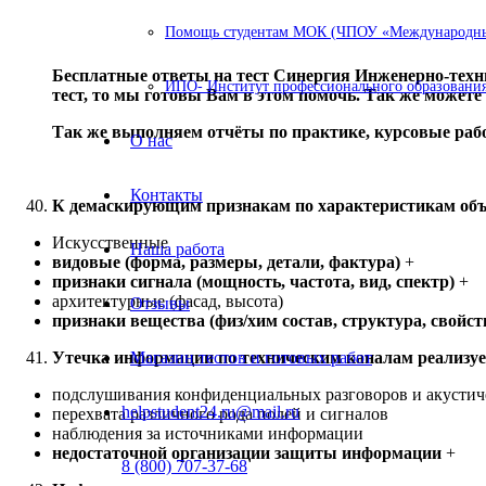
Помощь студентам МОК (ЧПОУ «Международный
Бесплатные ответы на тест Синергия Инженерно-техни
ИПО- Институт профессионального образования
тест, то мы готовы Вам в этом помочь. Так же можете
Так же выполняем отчёты по практике, курсовые ра
О нас
Контакты
К демаскирующим признакам по характеристикам объ
Искусственные
Наша работа
видовые (форма, размеры, детали, фактура)
+
признаки сигнала (мощность, частота, вид, спектр)
+
архитектурные (фасад, высота)
Отзывы
признаки вещества (физ/хим состав, структура, свойст
Утечка информации по техническим каналам реализуе
Магазин тестов и готовых работ
подслушивания конфиденциальных разговоров и акустич
helpstudent24.ru@mail.ru
перехвата различного рода полей и сигналов
наблюдения за источниками информации
недостаточной организации защиты информации
+
8 (800) 707-37-68