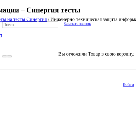
мации – Синергия тесты
еты на тесты Синергия
/
Инженерно-техническая защита информ
Заказать звонок
Я
В списке найденных результатов исполь
Вы отложили
Товар
в свою корзину.
Войти