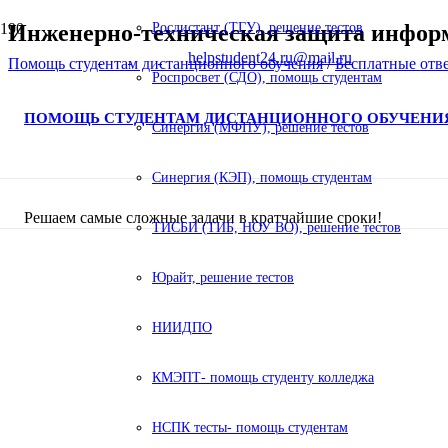
Инженерно-техническая защита инфор
Росдистант (ТГУ), решение тестов
helpstudent24.ru@mail.ru
Помощь студентам дистанционного обучения
/
Бесплатные отв
Роспросвет (СДО), помощь студентам
ПОМОЩЬ СТУДЕНТАМ ДИСТАНЦИОННОГО ОБУЧЕНИ
Синергия (МФПУ), решение тестов
Синергия (КЭП), помощь студентам
Решаем самые сложные задачи в кратчайшие сроки!
ТИСБИ (ТИБ, НОУ ВО), решение тестов
Юрайт, решение тестов
НИИДПО
КМЭПТ- помощь студенту колледжа
НСПК тесты- помощь студентам