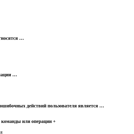
тносятся …
мации …
ошибочных действий пользователя является …
я команды или операции
+
ия