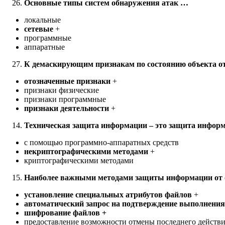
Основные типы систем обнаружения атак …
локальные
сетевые
+
программные
аппаратные
К демаскирующим признакам по состоянию объекта о
отозначенные признаки
+
признаки физические
признаки программные
признаки деятельности
+
Техническая защита информации – это защита инфор
с помощью программно-аппаратных средств
некриптографическими методами
+
криптографическими методами
Наиболее важными методами защиты информации от 
установление специальных атрибутов файлов
+
автоматический запрос на подтверждение выполнени
шифрование файлов +
предоставление возможности отмены последнего действ