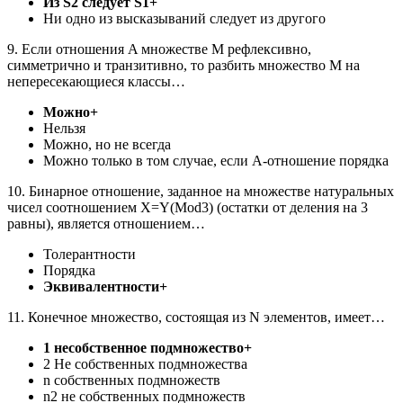
Из S2 следует S1+
Ни одно из высказываний следует из другого
9. Если отношения A множестве M рефлексивно,
симметрично и транзитивно, то разбить множество М на
непересекающиеся классы…
Можно+
Нельзя
Можно, но не всегда
Можно только в том случае, если А-отношение порядка
10. Бинарное отношение, заданное на множестве натуральных
чисел соотношением X=Y(Mod3) (остатки от деления на 3
равны), является отношением…
Толерантности
Порядка
Эквивалентности+
11. Конечное множество, состоящая из N элементов, имеет…
1 несобственное подмножество+
2 Не собственных подмножества
n собственных подмножеств
n2 не собственных подмножеств