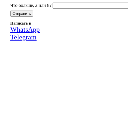
Что больше, 2 или 8?
Написать в
WhatsApp
Telegram
Close
this
module
НАША КОМПАНИЯ РАБОТАЕТ НА
РЕЗУЛЬТАТ, СВЯЖИТЕСЬ С НАМИ И
УБЕДИТЕСЬ САМИ