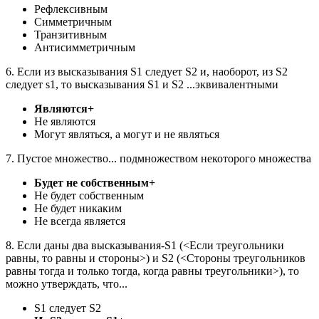
Рефлексивным
Симметричным
Транзитивным
Антисимметричным
6. Если из высказывания S1 следует S2 и, наоборот, из S2
следует s1, то высказывания S1 и S2 ...эквивалентными
Являются+
Не являются
Могут являться, а могут и не являться
7. Пустое множество... подмножеством некоторого множества
Будет не собственным+
Не будет собственным
Не будет никаким
Не всегда является
8. Если даны два высказывания-S1 (<Если треугольники
равны, то равны и стороны>) и S2 (<Стороны треугольников
равны тогда и только тогда, когда равны треугольники>), то
можно утверждать, что...
S1 следует S2