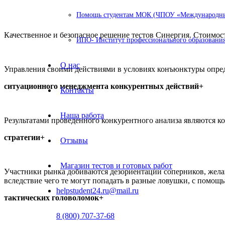
Помощь студентам МОК (ЧПОУ «Международный
Качественное и безопасное решение тестов Синергия. Стоимост
ИПО- Институт профессионального образования
О нас
Управления своими действиями в условиях конъюнктуры опреде
ситуационного менеджмента конкурентных действий+
Контакты
Наша работа
Результатами проведенного конкурентного анализа являются к
стратегии+
Отзывы
Магазин тестов и готовых работ
Участники рынка добиваются дезориентации соперников, жела
вследствие чего те могут попадать в разные ловушки, с помощью
helpstudent24.ru@mail.ru
тактических головоломок+
8 (800) 707-37-68