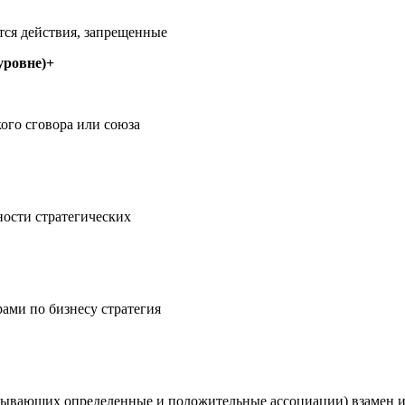
ся действия, запрещенные
уровне)+
ого сговора или союза
ности стратегических
ами по бизнесу стратегия
ывающих определенные и положительные ассоциации) взамен их