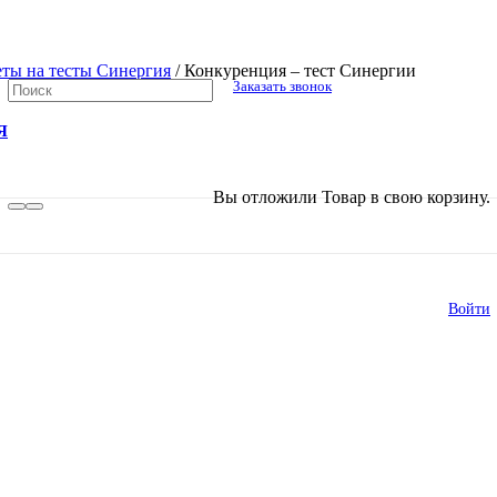
еты на тесты Синергия
/
Конкуренция – тест Синергии
Заказать звонок
Я
В списке найденных результатов исполь
Вы отложили
Товар
в свою корзину.
Войти