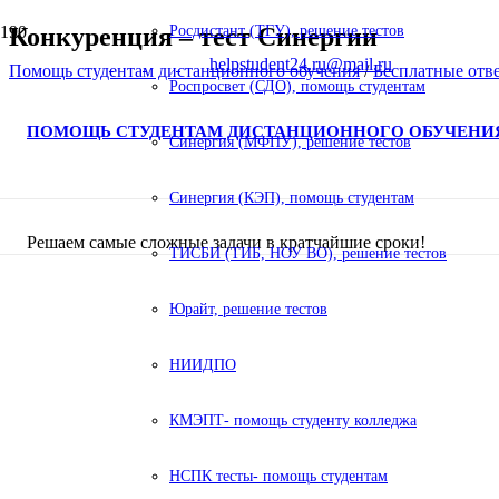
Конкуренция – тест Синергии
Росдистант (ТГУ), решение тестов
helpstudent24.ru@mail.ru
Помощь студентам дистанционного обучения
/
Бесплатные отв
Роспросвет (СДО), помощь студентам
ПОМОЩЬ СТУДЕНТАМ ДИСТАНЦИОННОГО ОБУЧЕНИ
Синергия (МФПУ), решение тестов
Синергия (КЭП), помощь студентам
Решаем самые сложные задачи в кратчайшие сроки!
ТИСБИ (ТИБ, НОУ ВО), решение тестов
Юрайт, решение тестов
НИИДПО
КМЭПТ- помощь студенту колледжа
НСПК тесты- помощь студентам