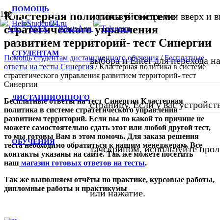
ПОМОЩЬ
Кластерная политика в системе
используйте стрелки вверх и в
стратегического управления
развитием территорий- тест Синергии
СТУДЕНТАМ
Помощь студентам дистанционного обучения
/
Бесплатные
выбора и Enter для перехода 
ответы на тесты Синергия
/
Кластерная политика в системе
стратегического управления развитием территорий- тест
Синергии
ДИСТАНЦИОННОГО
Бесплатные ответы на тест Синергия Кластерная
страницу. Если у вас устройст
политика в системе стратегического управления
развитием территорий. Если вы по какой то причине не
можете самостоятельно сдать этот или любой другой тест,
то мы готовы Вам в этом помочь. Для заказа решения
ОБУЧЕНИЯ
теста необходимо обратиться к нашим менеджерам. Все
тачскрином, используйте про
контакты указаны на сайте. Так же можете посетить
наш
магазин готовых ответов на тесты
.
Так же выполняем отчёты по практике, курсовые работы,
дипломные работы и практикумы
или нажатие.