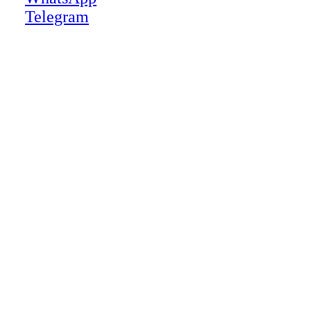
Telegram
Close
this
module
НАША КОМПАНИЯ РАБОТАЕТ НА
РЕЗУЛЬТАТ, СВЯЖИТЕСЬ С НАМИ И
УБЕДИТЕСЬ САМИ
Для более оперативной связи
предлагаем вести общение по
WhatsApp
или
Telegram