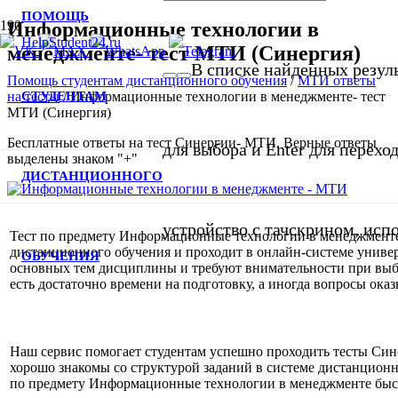
ПОМОЩЬ
Информационные технологии в
менеджменте- тест МТИ (Синергия)
В списке найденных резуль
Помощь студентам дистанционного обучения
/
МТИ ответы
СТУДЕНТАМ
на тесты
/
Информационные технологии в менеджменте- тест
МТИ (Синергия)
Бесплатные ответы на тест Синергии- МТИ. Верные ответы
для выбора и Enter для перехо
выделены знаком "+"
ДИСТАНЦИОННОГО
устройство с тачскрином, исп
Тест по предмету Информационные технологии в менеджменте
дистанционного обучения и проходит в онлайн-системе униве
ОБУЧЕНИЯ
основных тем дисциплины и требуют внимательности при выбо
есть достаточно времени на подготовку, а иногда вопросы ока
Наш сервис помогает студентам успешно проходить тесты Си
хорошо знакомы со структурой заданий в системе дистанцион
по предмету Информационные технологии в менеджменте быс