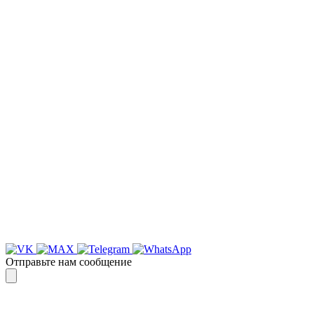
НАША КОМПАНИЯ РАБОТАЕТ НА
РЕЗУЛЬТАТ, СВЯЖИТЕСЬ С НАМИ И
УБЕДИТЕСЬ САМИ
Для более оперативной связи
предлагаем вести общение по
WhatsApp
или
Telegram
Спасибо, я знаю!
Отправьте нам сообщение