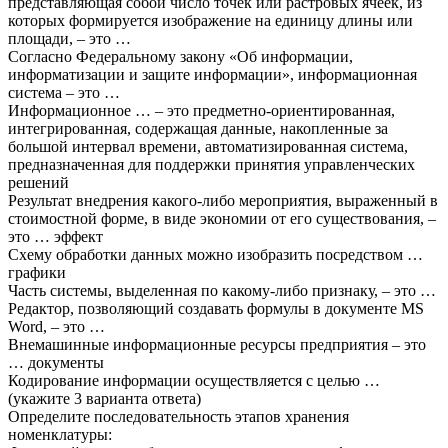
представляющая собой число точек или растровых ячеек, из
которых формируется изображение на единицу длины или
площади, – это …
Согласно Федеральному закону «Об информации,
информатизации и защите информации», информационная
система – это …
Информационное … – это предметно-ориентированная,
интегрированная, содержащая данные, накопленные за
большой интервал времени, автоматизированная система,
предназначенная для поддержки принятия управленческих
решений
Результат внедрения какого-либо мероприятия, выраженный в
стоимостной форме, в виде экономии от его существования, –
это … эффект
Схему обработки данных можно изобразить посредством …
графики
Часть системы, выделенная по какому-либо признаку, – это …
Редактор, позволяющий создавать формулы в документе MS
Word, – это …
Внемашинные информационные ресурсы предприятия – это
… документы
Кодирование информации осуществляется с целью …
(укажите 3 варианта ответа)
Определите последовательность этапов хранения
номенклатуры: