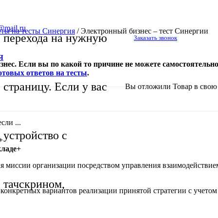
@mail.ru
еты на тесты Синергия
/
Электронный бизнес – тест Синергии
перехода на нужную
Заказать звонок
Я
ес. Если вы по какой то причине не можете самостоятельно 
отовых ответов на тесты
.
страницу. Если у вас
Вы отложили
Товар
в свою 
сли ...
устройство с
+
кладе+
ния миссии организации посредством управления взаимодействие
тачскрином,
конкретных вариантов реализации принятой стратегии с учетом 