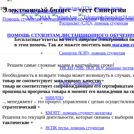
Электронный бизнес – тест Синергии
Росдистант (ТГУ), решение тестов
helpstudent24.ru
Помощь студентам дистанционного обучения
/
Бесплатные отв
Роспросвет (СДО), помощь студентам
ПОМОЩЬ СТУДЕНТАМ ДИСТАНЦИОННОГО ОБУЧЕНИ
Синергия (МФПУ), решение тестов
Бесплатные ответы на тест Синергия Электронный бизн
в этом помочь. Так же можете посетить наш
магазин г
Синергия (КЭП), помощь студентам
Решаем самые сложные задачи в кратчайшие сроки!
ТИСБИ (ТИБ, НОУ ВО), решение тестов
Необходимость в возврате товара может возникнуть в случаях, е
товар не соответствует заявленному качеству+
Юрайт, решение тестов
товар не соответствует сопровождающим его сертификатам
произошла просрочка товара в момент его нахождения на с
НИИДПО
... менеджмент – это процесс управления с целью осуществле
стратегический +
КМЭПТ- помощь студенту колледжа
Решения по текущей деятельности, которые связаны с выбором 
тактические +
НСПК тесты- помощь студентам