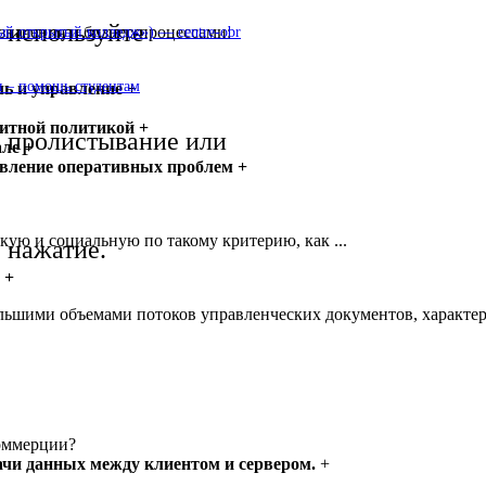
используйте
значения и бизнес-процессами:
 открытый колледж») — centre-obr
 – помощь студентам
ь и управление +
дитной политикой +
пролистывание или
але +
явление оперативных проблем +
ую и социальную по такому критерию, как ...
нажатие.
 +
большими объемами потоков управленческих документов, харак
коммерции?
ачи данных между клиентом и сервером.
+