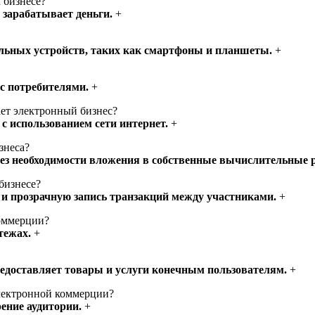
 бизнесе?
и зарабатывает деньги.
+
льных устройств, таких как смартфоны и планшеты.
+
с потребителями.
+
ет электронный бизнес?
с использованием сети интернет.
+
знеса?
без необходимости вложения в собственные вычислительные 
бизнесе?
 и прозрачную запись транзакций между участниками.
+
коммерции?
тежах.
+
редоставляет товары и услуги конечным пользователям.
+
лектронной коммерции?
ение аудитории.
+