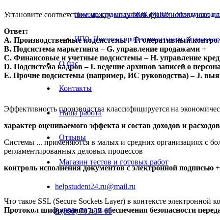
Установите соответствие между модулями функционального на
Помощь студентам МОК (ЧПОУ «Международный
Ответ:
ИПО- Институт профессионального образования
A. Производственные подсистемы – F. оперативный контрол
B. Подсистема маркетинга – G. управление продажами +
C. Финансовые и учетные подсистемы – H. управление кре
О нас
D. Подсистема кадров – I. ведение архивов записей о персон
E. Прочие подсистемы (например, ИС руководства) – J. вы
Контакты
Эффективность производства классифицируется на экономическ
Наша работа
характер оцениваемого эффекта и состав доходов и расходов
Отзывы
Системы ... применяются в малых и средних организациях с 
регламентированных деловых процессов
Магазин тестов и готовых работ
контроль исполнения документов с электронной подписью +
helpstudent24.ru@mail.ru
Что такое SSL (Secure Sockets Layer) в контексте электронной 
Протокол шифрования для обеспечения безопасности перед
8 (800) 707-37-68