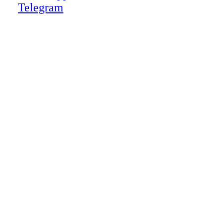
Telegram
Close
this
module
НАША КОМПАНИЯ РАБОТАЕТ НА
РЕЗУЛЬТАТ, СВЯЖИТЕСЬ С НАМИ И
УБЕДИТЕСЬ САМИ
Для более оперативной связи
предлагаем вести общение по
WhatsApp
или
Telegram