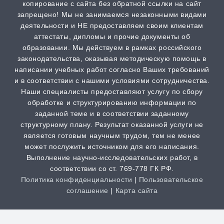
копирование с сайта без обратной ссылки на сайт
от 2 часов | от 500 ₽
запрещено! Мы не занимаемся незаконными видами
деятельности и НЕ предоставляем своим клиентам
Scopus
аттестаты, дипломы и прочие документы об
образовании. Мы действуем в рамках российского
от 2 часов | от 500 ₽
законодательства, оказывая методическую помощь в
написании учебных работ согласно Ваших требований
РИНЦ
и в соответствии с нашими условиями сотрудничества.
от 2 часов | от 500 ₽
Наши специалисты предоставляют услугу по сбору
обработке и структурированию информации по
заданной теме и в соответствии заданному
Шпаргалка
структурному плану. Результат оказанной услуги не
от 1 часа | от 300 ₽
является готовым научным трудом, тем не менее
может послужить источником для его написания.
Выполнение научно-исследовательских работ, в
Дистанционная задача
соответствии со ст. 769-778 ГК РФ.
от 1 часа | от 300 ₽
Политика конфиденциальности
|
Пользовательское
соглашение
|
Карта сайта
Творческая работа
от 3 часов | от 200 ₽