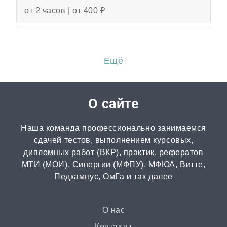
от 2 часов | от 400 ₽
Эссе
от 3 часов | от 500 ₽
Ещё
Перевод
от 2 часов | от 300 ₽
О сайте
Диссертация
Наша команда профессионально занимаемся
от 15 дней | от 15000 ₽
сдачей тестов, выполнением курсовых,
дипломных работ (ВКР), практик, рефератов
МТИ (МОИ), Синергии (МФПУ), МФЮА, Витте,
Бизнес-план
Педкампус, ОмГа и так далее
от 3 часов | от 500 ₽
Презентация
О нас
от 3 часов | от 500 ₽
Контакты