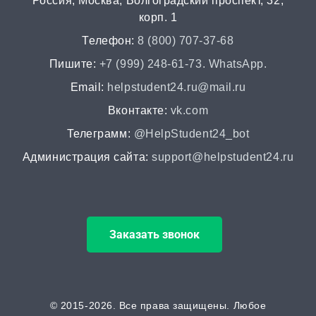
Россия, Москва, Волгоградский проспект, 32,
Аннотация
корп. 1
от 2 часов | от 400 ₽
Телефон:
8 (800) 707-37-68
НИР
Пишите:
+7 (999) 248-61-73. WhatsApp.
от 2 часов | от 5000 ₽
Email:
helpstudent24.ru@mail.ru
Вконтакте:
vk.com
Докторская диссертация
Телеграмм:
@HelpStudent24_bot
от 45 дней | от 100000 ₽
Администрация сайта:
support@helpstudent24.ru
Магистерская диссертация
от 15 дней | от 15000 ₽
Заказать звонок
Кандидатская диссертация
от 30 дней | от 50000 ₽
ВАК
© 2015-2026. Все права защищены. Любое