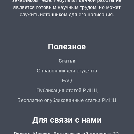
заказчиком теме. Результат данной работы не
является готовым научным трудом, но может
Монография
служить источником для его написания.
2 часа | от 1000 ₽
ВКР
от 3 дней | от 5000 ₽
Полезное
РГР
Статьи
от 1 дня | от 700 ₽
Справочник для студента
FAQ
Маркетинговое исследование
Публикация статей РИНЦ
от 4 часов | от 500 ₽
Бесплатно опубликованные статьи РИНЦ
Автореферат
Для связи с нами
от 2 часов | от 500 ₽