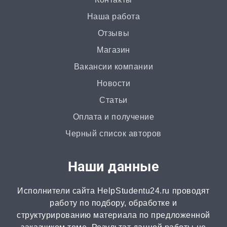
Наша работа
Ответы на билеты
Отзывы
от 2 часов | от 400 ₽
Магазин
Вакансии компании
Статья
Новости
от 2 часов | от 500 ₽
Статьи
Доклад
Оплата и получение
от 3 часов | от 500 ₽
Черный список авторов
Онлайн-помощь
Наши данные
от 2 часов | от 300 ₽
Исполнители сайта HelpStudentu24.ru проводят
Рецензия
работу по подбору, обработке и
от 2 часов | от 500 ₽
структурированию материала по предложенной