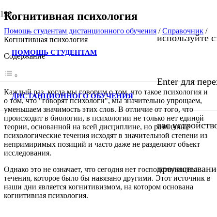
Когнитивная психология
Помощь студентам дистанционного обучения
/
Справочник
/
используйте с
Когнитивная психология
ПОМОЩЬ СТУДЕНТАМ
Содержание
Enter для пер
Каждый раз, когда мы говорим о том, что такое психология и
ДИСТАНЦИОННОГО ОБУЧЕНИЯ
о том, что "говорят психологи", мы значительно упрощаем,
уменьшаем значимость этих слов. В отличие от того, что
происходит в биологии, в психологии не только нет единой
вас устройств
теории, основанной на всей дисциплине, но различные
психологические течения исходят в значительной степени из
непримиримых позиций и часто даже не разделяют объект
исследования.
пролистывани
Однако это не означает, что сегодня нет господствующего
течения, которое было бы навязано другими. Этот источник в
наши дни является когнитивизмом, на котором основана
когнитивная психология.