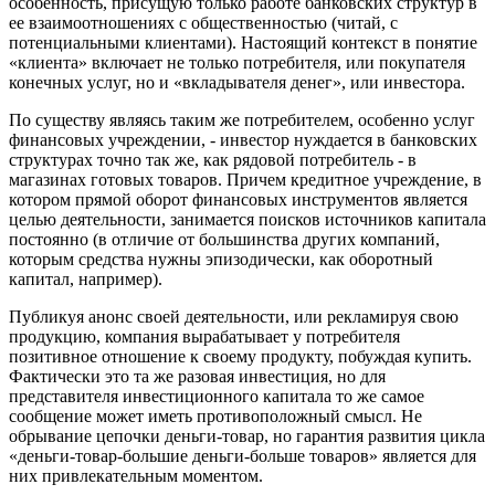
особенность, присущую только работе банковских структур в
ее взаимоотношениях с общественностью (читай, с
потенциальными клиентами). Настоящий контекст в понятие
«клиента» включает не только потребителя, или покупателя
конечных услуг, но и «вкладывателя денег», или инвестора.
По существу являясь таким же потребителем, особенно услуг
финансовых учреждении, - инвестор нуждается в банковских
структурах точно так же, как рядовой потребитель - в
магазинах готовых товаров. Причем кредитное учреждение, в
котором прямой оборот финансовых инструментов является
целью деятельности, занимается поисков источников капитала
постоянно (в отличие от большинства других компаний,
которым средства нужны эпизодически, как оборотный
капитал, например).
Публикуя анонс своей деятельности, или рекламируя свою
продукцию, компания вырабатывает у потребителя
позитивное отношение к своему продукту, побуждая купить.
Фактически это та же разовая инвестиция, но для
представителя инвестиционного капитала то же самое
сообщение может иметь противоположный смысл. Не
обрывание цепочки деньги-товар, но гарантия развития цикла
«деньги-товар-большие деньги-больше товаров» является для
них привлекательным моментом.