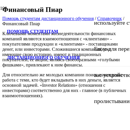
Финансовый Пиар
Помощь студентам дистанционного обучения
/
Справочник
/
используйте с
Финансовый Пиар
ПОМОЩЬ СТУДЕНТАМ
Ключевыми моментами жизнедеятельности финансовых
компаний являются взаимоотношения с «клиентами» -
покупателями продукции и «клиентами» - поставщиками
Enter для пер
денег, или инвесторами. Сложившиеся компании, уже
имеющие свою историю, имеют и традиционных
ДИСТАНЦИОННОГО ОБУЧЕНИЯ
покупателей, ее акции, являясь своеобразными «голубыми
фишками», привлекают к ним финансы.
вас устройств
Для относительно же молодых компании поиск-нахождение-
работа с теми, кто будет вкладывать в них деньги, является
основной задачей. «Investor Relations» (отношения с
инвесторами) соответственно для них - главное (в публичных
взаимоотношениях).
пролистывани