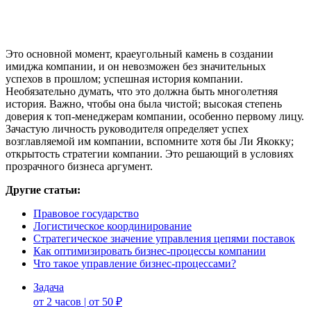
Это основной момент, краеугольный камень в создании
имиджа компании, и он невозможен без значительных
успехов в прошлом; успешная история компании.
Необязательно думать, что это должна быть многолетняя
история. Важно, чтобы она была чистой; высокая степень
доверия к топ-менеджерам компании, особенно первому лицу.
Зачастую личность руководителя определяет успех
возглавляемой им компании, вспомните хотя бы Ли Якокку;
открытость стратегии компании. Это решающий в условиях
прозрачного бизнеса аргумент.
Другие статьи:
Правовое государство
Логистическое координирование
Стратегическое значение управления цепями поставок
Как оптимизировать бизнес-процессы компании
Что такое управление бизнес-процессами?
Задача
от 2 часов | от 50 ₽