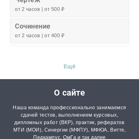
от 2 часов | от 500 ₽
Сочинение
от 2 часов | от 400 ₽
Эссе
от 3 часов | от 500 ₽
Ещё
Перевод
от 2 часов | от 300 ₽
О сайте
Диссертация
Наша команда профессионально занимаемся
от 15 дней | от 15000 ₽
сдачей тестов, выполнением курсовых,
дипломных работ (ВКР), практик, рефератов
МТИ (МОИ), Синергии (МФПУ), МФЮА, Витте,
Бизнес-план
Педкампус, ОмГа и так далее