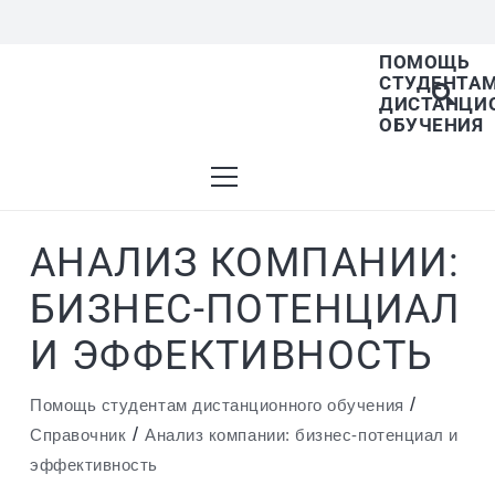
ПОМОЩЬ
СТУДЕНТА
В списке найденных результатов используйте
ДИСТАНЦИ
ОБУЧЕНИЯ
стрелки вверх и вниз для выбора и Enter для
АНАЛИЗ КОМПАНИИ:
перехода на нужную страницу. Если у вас
БИЗНЕС-ПОТЕНЦИАЛ
И ЭФФЕКТИВНОСТЬ
устройство с тачскрином, используйте
/
Помощь студентам дистанционного обучения
/
Справочник
Анализ компании: бизнес-потенциал и
эффективность
пролистывание или нажатие.