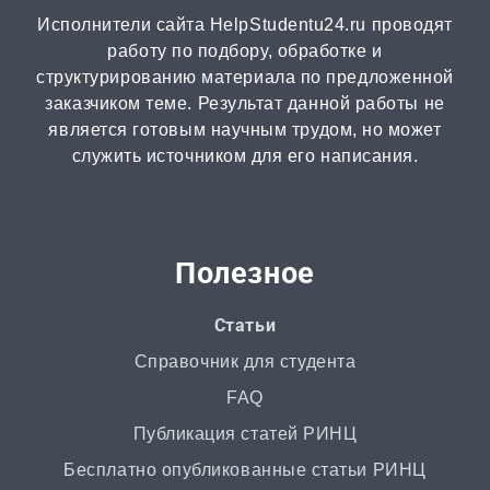
Исполнители сайта HelpStudentu24.ru проводят
Рецензия
работу по подбору, обработке и
от 2 часов | от 500 ₽
структурированию материала по предложенной
заказчиком теме. Результат данной работы не
является готовым научным трудом, но может
Монография
служить источником для его написания.
2 часа | от 1000 ₽
ВКР
от 3 дней | от 5000 ₽
Полезное
РГР
Статьи
от 1 дня | от 700 ₽
Справочник для студента
FAQ
Маркетинговое исследование
Публикация статей РИНЦ
от 4 часов | от 500 ₽
Бесплатно опубликованные статьи РИНЦ