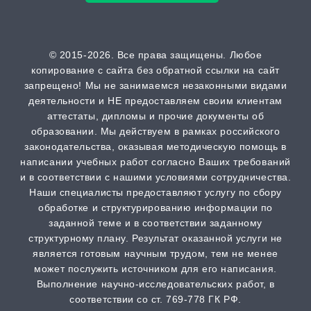
от 30 дней | от 50000 ₽
ВАК
© 2015-2026. Все права защищены. Любое
копирование с сайта без обратной ссылки на сайт
от 2 часов | от 500 ₽
запрещено! Мы не занимаемся незаконными видами
деятельности и НЕ предоставляем своим клиентам
Scopus
аттестаты, дипломы и прочие документы об
образовании. Мы действуем в рамках российского
от 2 часов | от 500 ₽
законодательства, оказывая методическую помощь в
написании учебных работ согласно Ваших требований
РИНЦ
и в соответствии с нашими условиями сотрудничества.
от 2 часов | от 500 ₽
Наши специалисты предоставляют услугу по сбору
обработке и структурированию информации по
заданной теме и в соответствии заданному
Шпаргалка
структурному плану. Результат оказанной услуги не
от 1 часа | от 300 ₽
является готовым научным трудом, тем не менее
может послужить источником для его написания.
Выполнение научно-исследовательских работ, в
Дистанционная задача
соответствии со ст. 769-778 ГК РФ.
от 1 часа | от 300 ₽