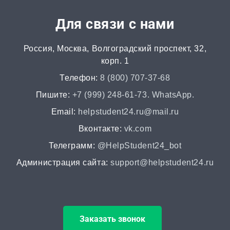
Автореферат
Для связи с нами
от 2 часов | от 500 ₽
Россия, Москва, Волгоградский проспект, 32,
Аннотация
корп. 1
от 2 часов | от 400 ₽
Телефон:
8 (800) 707-37-68
НИР
Пишите:
+7 (999) 248-61-73. WhatsApp.
от 2 часов | от 5000 ₽
Email:
helpstudent24.ru@mail.ru
Вконтакте:
vk.com
Докторская диссертация
Телеграмм:
@HelpStudent24_bot
от 45 дней | от 100000 ₽
Администрация сайта:
support@helpstudent24.ru
Магистерская диссертация
от 15 дней | от 15000 ₽
Заказать звонок
Кандидатская диссертация