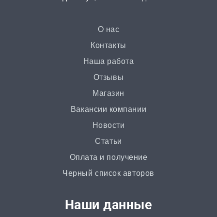
от 3 часов | от 500 ₽
Презентация
О нас
от 3 часов | от 500 ₽
Контакты
Наша работа
Ответы на билеты
Отзывы
от 2 часов | от 400 ₽
Магазин
Вакансии компании
Статья
Новости
от 2 часов | от 500 ₽
Статьи
Доклад
Оплата и получение
от 3 часов | от 500 ₽
Черный список авторов
Онлайн-помощь
Наши данные
от 2 часов | от 300 ₽