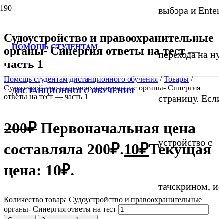
выбора и Ente
Судоустройство и правоохранительные
ПОМОЩЬ СТУДЕНТАМ
органы- Синергия ответы на тест —
перехода на 
часть 1
Помощь студентам дистанционного обучения
/
Товары
/
Судоустройство и правоохранительные органы- Синергия
ДИСТАНЦИОННОГО ОБУЧЕНИЯ
ответы на тест — часть 1
страницу. Если
200
₽
Первоначальная цена
устройство с
составляла 200₽.
10
₽
Текущая
цена: 10₽.
тачскрином, и
Количество товара Судоустройство и правоохранительные
органы- Синергия ответы на тест