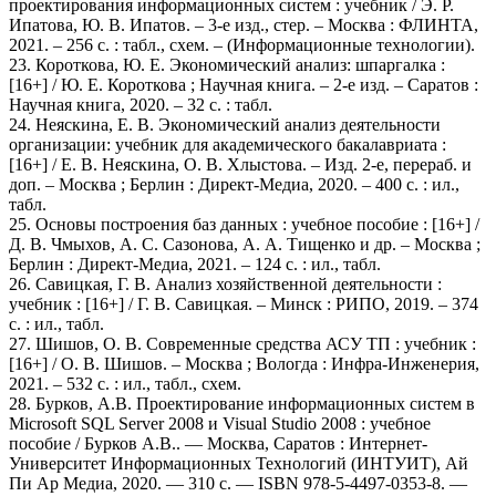
проектирования информационных систем : учебник / Э. Р.
Ипатова, Ю. В. Ипатов. – 3-е изд., стер. – Москва : ФЛИНТА,
2021. – 256 с. : табл., схем. – (Информационные технологии).
23. Короткова, Ю. Е. Экономический анализ: шпаргалка :
[16+] / Ю. Е. Короткова ; Научная книга. – 2-е изд. – Саратов :
Научная книга, 2020. – 32 с. : табл.
24. Неяскина, Е. В. Экономический анализ деятельности
организации: учебник для академического бакалавриата :
[16+] / Е. В. Неяскина, О. В. Хлыстова. – Изд. 2-е, перераб. и
доп. – Москва ; Берлин : Директ-Медиа, 2020. – 400 с. : ил.,
табл.
25. Основы построения баз данных : учебное пособие : [16+] /
Д. В. Чмыхов, А. С. Сазонова, А. А. Тищенко и др. – Москва ;
Берлин : Директ-Медиа, 2021. – 124 с. : ил., табл.
26. Савицкая, Г. В. Анализ хозяйственной деятельности :
учебник : [16+] / Г. В. Савицкая. – Минск : РИПО, 2019. – 374
с. : ил., табл.
27. Шишов, О. В. Современные средства АСУ ТП : учебник :
[16+] / О. В. Шишов. – Москва ; Вологда : Инфра-Инженерия,
2021. – 532 с. : ил., табл., схем.
28. Бурков, А.В. Проектирование информационных систем в
Microsoft SQL Server 2008 и Visual Studio 2008 : учебное
пособие / Бурков А.В.. — Москва, Саратов : Интернет-
Университет Информационных Технологий (ИНТУИТ), Ай
Пи Ар Медиа, 2020. — 310 c. — ISBN 978-5-4497-0353-8. —