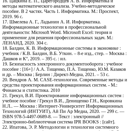
16. Цацкина Е. П., Царегородцев А. В. Информатика и
методы математического анализа. Учебно-методическое
пособие. В 2 частях. Часть 1. Информатика. М.: Проспект,
2019. 96 с.
17. Шмелева А. Г., Ладынин А. И. Информатика.
Информационные технологии в профессиональной
деятельности: Microsoft Word. Microsoft Excel: теория и
применение для решения профессиональных задач. М.:
ЛЕНАНД, 2020. 304 с.
18. Балдин, К. В. Информационные системы в экономике :
учебник / К.В. Балдин, В.Б. Уткин. – 8-е изд., стер. – Москва :
Дашков и К°, 2019. – 395 с. : ил.
19. Безопасность электронного документооборота : учебное
пособие : [16+] / А.А. Тищенко, П.А. Тищенко, Ю.М. Казаков
и др. – Москва ; Берлин : Директ-Медиа, 2021. – 53 с.
20. Вендров А. М. CASE-технологии. Современные методы и
средства проектирования информационных систем. - М.:
Финансы и статистика. 2010
21. Грекул, В.И. Проектирование информационных систем :
учебное пособие / Грекул В.И., Денищенко Г.Н., Коровкина
Н.Л.. — Москва : Интернет-Университет Информационных
Технологий (ИНТУИТ), Ай Пи Ар Медиа, 2020. — 299 c. —
ISBN 978-5-4497-0689-8. — Текст : электронный //
Электронно-библиотечная система IPR BOOKS : [сайт].
22. Ипатова, Э. Р. Методологии и технологии системного