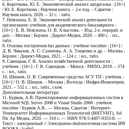
6. Короткова, Ю. Е. Экономический анализ: шпаргалка : [16+]
/ Ю. Е. Короткова ; Научная книга. – 2-е изд. – Саратов :
Научная книга, 2020. – 32 с. : табл.
7. Неяскина, Е. В. Экономический анализ деятельности
организации: учебник для академического бакалавриата :
[16+] / Е. В. Неяскина, О. В. Хлыстова. – Изд. 2-е, перераб. и
доп. – Москва ; Берлин : Директ-Медиа, 2020. – 400 с. : ил.,
табл.
8. Основы построения баз данных : учебное пособие : [16+] /
Д. В. Чмыхов, А. С. Сазонова, А. А. Тищенко и др. – Москва ;
Берлин : Директ-Медиа, 2021. – 124 с. : ил., табл.
9. Савицкая, Г. В. Анализ хозяйственной деятельности :
учебник : [16+] / Г. В. Савицкая. – Минск : РИПО, 2019. – 374
с. : ил., табл.
10. Шишов, О. В. Современные средства АСУ ТП : учебник :
[16+] / О. В. Шишов. – Москва ; Вологда : Инфра-Инженерия,
2021. – 532 с. : ил., табл., схем.
Дополнительная литература:
11. Бурков, А.В. Проектирование информационных систем в
Microsoft SQL Server 2008 и Visual Studio 2008 : учебное
пособие / Бурков А.В.. — Москва, Саратов : Интернет-
Университет Информационных Технологий (ИНТУИТ), Ай
Пи Ар Медиа, 2020. — 310 c. — ISBN 978-5-4497-0353-8. —
Текст : электронный // Электронно-библиотечная система IPR
BOOKS : [сайт].