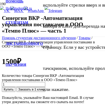
ПОМОЩЬ
используйте стрелки вверх и в
Синергия ВКР -Автоматизация
СТУДЕНТАМ
управления поставками в ООО
выбора и Enter для перехода 
«Темпо Плюс» — часть 1
Помощь студентам дистанционного обучения
/
Товары
/
Синергия ВКР -Автоматизация управления поставками в
ДИСТАНЦИОННОГО
ООО «Темпо Плюс» — часть 1
страницу. Если у вас устройст
1500
₽
ОБУЧЕНИЯ
тачскрином, используйте про
Количество товара Синергия ВКР -Автоматизация
управления поставками в ООО «Темпо Плюс»
или нажатие.
Купить
Заказать в 1 клик
Пожалуйста, указывайте Ваш настоящий Email. В случае
утери документа, вы сможете его скачать на почте!