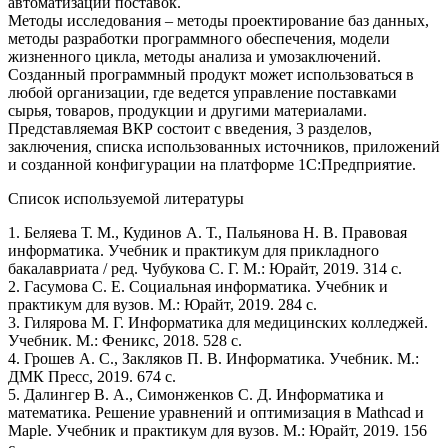
автоматизации поставок.
Методы исследования – методы проектирование баз данных,
методы разработки программного обеспечения, модели
жизненного цикла, методы анализа и умозаключений.
Созданный программный продукт может использоваться в
любой организации, где ведется управление поставками
сырья, товаров, продукции и другими материалами.
Представляемая ВКР состоит с введения, 3 разделов,
заключения, списка использованных источников, приложений
и созданной конфигурации на платформе 1С:Предприятие.
Список используемой литературы
1. Беляева Т. М., Кудинов А. Т., Пальянова Н. В. Правовая
информатика. Учебник и практикум для прикладного
бакалавриата / ред. Чубукова С. Г. М.: Юрайт, 2019. 314 с.
2. Гасумова С. Е. Социальная информатика. Учебник и
практикум для вузов. М.: Юрайт, 2019. 284 с.
3. Гилярова М. Г. Информатика для медицинских колледжей.
Учебник. М.: Феникс, 2018. 528 с.
4. Грошев А. С., Закляков П. В. Информатика. Учебник. М.:
ДМК Пресс, 2019. 674 с.
5. Далингер В. А., Симонженков С. Д. Информатика и
математика. Решение уравнений и оптимизация в Mathcad и
Maple. Учебник и практикум для вузов. М.: Юрайт, 2019. 156