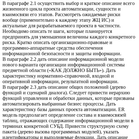
В параграфе 2.1 осуществить выбор и краткое описание всего
жизненного цикла проекта автоматизации, сущности и
взаимосвязи его этапов. Рассмотреть ожидаемые риски
вообще (применительно к каждому этапу ЖЦ ИС) и
актуальные для разрабатываемого проекта в частности.
Необходимо описать те шаги, которые планируется
предпринять для уменьшения величины каждого конкретного
риска. Кратко описать организационно-правовые и
программно-аппаратные средства обеспечения
информационной безопасности и защиты информации.
В параграфе 2.2 дать описание информационной модели
нового варианта организации информационной системы
предметной области («КАК ДОЛЖНО БЫТЬ»). Дать
характеристику нормативно-справочной, входной и
оперативной информации, результатной информации.
В параграфе 2.3 дать описание общих положений (дерево
функций и сценарий диалога). Следует привести иерархию
функций управления и обработки данных, которые призваны
автоматизировать выбранные бизнес процессы. Дать
характеристику базы данных проекта автоматизации. ER
модель предполагает определение состава и взаимосвязей
таблиц, отражающих содержание информационной модели в
терминах конкретной СУБД. Привести структурную схему
пакета (дерево вызова программных модулей), указать
идентификаторы и выполняемые функции. Дать описание