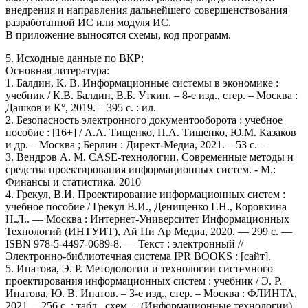
внедрения и направления дальнейшего совершенствования
разработанной ИС или модуля ИС.
В приложение выносятся схемы, код программ.
5. Исходные данные по ВКР:
Основная литература:
1. Балдин, К. В. Информационные системы в экономике :
учебник / К.В. Балдин, В.Б. Уткин. – 8-е изд., стер. – Москва :
Дашков и К°, 2019. – 395 с. : ил.
2. Безопасность электронного документооборота : учебное
пособие : [16+] / А.А. Тищенко, П.А. Тищенко, Ю.М. Казаков
и др. – Москва ; Берлин : Директ-Медиа, 2021. – 53 с. –
3. Вендров А. М. CASE-технологии. Современные методы и
средства проектирования информационных систем. - М.:
Финансы и статистика. 2010
4. Грекул, В.И. Проектирование информационных систем :
учебное пособие / Грекул В.И., Денищенко Г.Н., Коровкина
Н.Л.. — Москва : Интернет-Университет Информационных
Технологий (ИНТУИТ), Ай Пи Ар Медиа, 2020. — 299 c. —
ISBN 978-5-4497-0689-8. — Текст : электронный //
Электронно-библиотечная система IPR BOOKS : [сайт].
5. Ипатова, Э. Р. Методологии и технологии системного
проектирования информационных систем : учебник / Э. Р.
Ипатова, Ю. В. Ипатов. – 3-е изд., стер. – Москва : ФЛИНТА,
2021. – 256 с. : табл., схем. – (Информационные технологии).