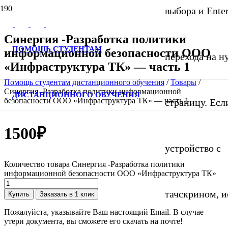
выбора и Ente
Синергия -Разработка политики
ПОМОЩЬ СТУДЕНТАМ
информационной безопасности ООО
перехода на 
«Инфраструктура ТК» — часть 1
Помощь студентам дистанционного обучения
/
Товары
/
Синергия -Разработка политики информационной
ДИСТАНЦИОННОГО ОБУЧЕНИЯ
безопасности ООО «Инфраструктура ТК» — часть 1
страницу. Если
1500
₽
устройство с
Количество товара Синергия -Разработка политики
информационной безопасности ООО «Инфраструктура ТК»
тачскрином, и
Купить
Заказать в 1 клик
Пожалуйста, указывайте Ваш настоящий Email. В случае
утери документа, вы сможете его скачать на почте!