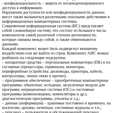
- конфиденциальность – защита от несанкционированного
доступа к информации.
Нарушения доступности или конфиденциальности данных
могут также вызываться различными опасными действиями в
информационных компьютерных системах.
Современная информационная система (ИС) представляет
собой сложнейшую систему, что состоит из большого числа
компонентов самой различной степени автономности,
которые связаны между собой, и также обмениваются
данными.
Каждый компонент, может быть подвергнут внешнему
воздействию или же выйти из строя. Компонент АИС можно
разбивать на следующие подгруппы:
– аппаратные средства – персональные компьютеры (ПК) и их
составные (процессоры, терминалы, мониторы,
периферийные устройства: дисководы, принтеры, кабели,
контроллеры, линии связи и прочее);
– программное обеспечение – приобретенные компьютерные
программы, объектные, исходные, загрузочные модули для
программ; операционные системы (ОС) и системные
программы (компоновщики, компиляторы и др.),
диагностические программы, утилиты и т.д.;
– данные (информация) – хранимые постоянно и временно, на
носителях, архивы, печатные, системные журналы и т.п.;
– персонал – пользователи и обслуживающий персонал.