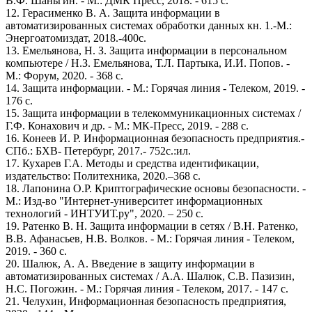
В.Ф. Шаньгин. - М.: ДМК Пресс, 2018. - 615 c.
12. Герасименко В. А. Защита информации в
автоматизированных системах обработки данных кн. 1.-М.:
Энергоатомиздат, 2018.-400с.
13. Емельянова, Н. З. Защита информации в персональном
компьютере / Н.З. Емельянова, Т.Л. Партыка, И.И. Попов. -
М.: Форум, 2020. - 368 c.
14. Защита информации. - М.: Горячая линия - Телеком, 2019. -
176 c.
15. Защита информации в телекоммуникационных системах /
Г.Ф. Конахович и др. - М.: МК-Пресс, 2019. - 288 c.
16. Конеев И. Р. Информационная безопасность предприятия.-
СПб.: БХВ- Петербург, 2017.- 752с.:ил.
17. Кухарев Г.А. Методы и средства идентификации,
издательство: Политехника, 2020.–368 с.
18. Лапонина О.Р. Криптографические основы безопасности. -
М.: Изд-во "Интернет-университет информационных
технологий - ИНТУИТ.ру", 2020. – 250 с.
19. Ратенко В. Н. Защита информации в сетях / В.Н. Ратенко,
В.В. Афанасьев, Н.В. Волков. - М.: Горячая линия - Телеком,
2019. - 360 c.
20. Шалюк, А. А. Введение в защиту информации в
автоматизированных системах / А.А. Шалюк, С.В. Пазизин,
Н.С. Погожин. - М.: Горячая линия - Телеком, 2017. - 147 c.
21. Челухин, Информационная безопасность предприятия,