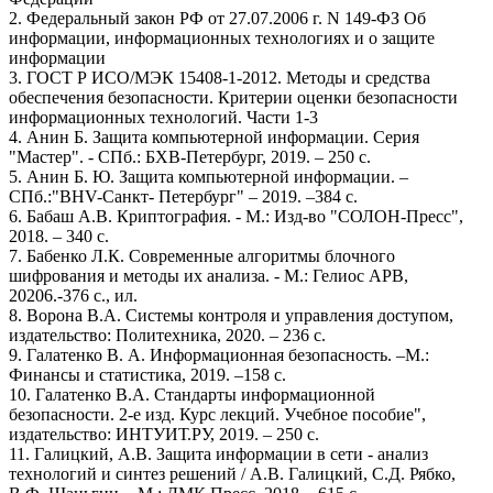
2. Федеральный закон РФ от 27.07.2006 г. N 149-ФЗ Об
информации, информационных технологиях и о защите
информации
3. ГОСТ Р ИСО/МЭК 15408-1-2012. Методы и средства
обеспечения безопасности. Критерии оценки безопасности
информационных технологий. Части 1-3
4. Анин Б. Защита компьютерной информации. Серия
"Мастер". - СПб.: БХВ-Петербург, 2019. – 250 с.
5. Анин Б. Ю. Защита компьютерной информации. –
СПб.:"BHV-Санкт- Петербург" – 2019. –384 с.
6. Бабаш А.В. Криптография. - М.: Изд-во "СОЛОН-Пресс",
2018. – 340 с.
7. Бабенко Л.К. Современные алгоритмы блочного
шифрования и методы их анализа. - М.: Гелиос АРВ,
20206.-376 с., ил.
8. Ворона В.А. Системы контроля и управления доступом,
издательство: Политехника, 2020. – 236 с.
9. Галатенко В. А. Информационная безопасность. –М.:
Финансы и статистика, 2019. –158 с.
10. Галатенко В.А. Стандарты информационной
безопасности. 2-е изд. Курс лекций. Учебное пособие",
издательство: ИНТУИТ.РУ, 2019. – 250 с.
11. Галицкий, А.В. Защита информации в сети - анализ
технологий и синтез решений / А.В. Галицкий, С.Д. Рябко,