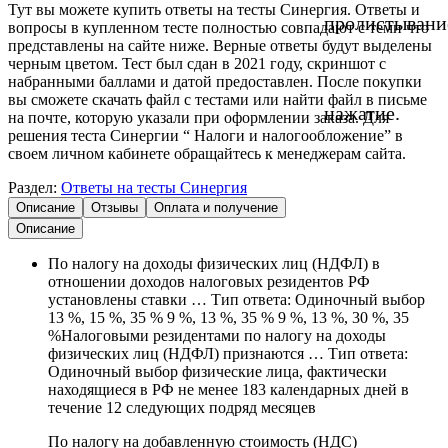
Тут вы можете купить ответы на тесты Синергия. Ответы и
пролистывани
вопросы в купленном тесте полностью совпадают с теми что
представлены на сайте ниже. Верные ответы будут выделены
черным цветом. Тест был сдан в 2021 году, скриншот с
набранными баллами и датой предоставлен. После покупки
вы сможете скачать файл с тестами или найти файл в письме
нажатие.
на почте, которую указали при оформлении заказа. Для
решения теста Синергии “ Налоги и налогообложение” в
своем личном кабинете обращайтесь к менеджерам сайта.
Раздел:
Ответы на тесты Синергия
Описание
Отзывы
Оплата и получение
Описание
По налогу на доходы физических лиц (НДФЛ) в
отношении доходов налоговых резидентов РФ
установлены ставки … Тип ответа: Одиночный выбор
13 %, 15 %, 35 % 9 %, 13 %, 35 % 9 %, 13 %, 30 %, 35
%Налоговыми резидентами по налогу на доходы
физических лиц (НДФЛ) признаются … Тип ответа:
Одиночный выбор физические лица, фактически
находящиеся в РФ не менее 183 календарных дней в
течение 12 следующих подряд месяцев
По налогу на добавленную стоимость (НДС)