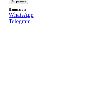
Написать в
WhatsApp
Telegram
Close
this
module
НАША КОМПАНИЯ РАБОТАЕТ НА
РЕЗУЛЬТАТ, СВЯЖИТЕСЬ С НАМИ И
УБЕДИТЕСЬ САМИ
Для более оперативной связи
предлагаем вести общение по