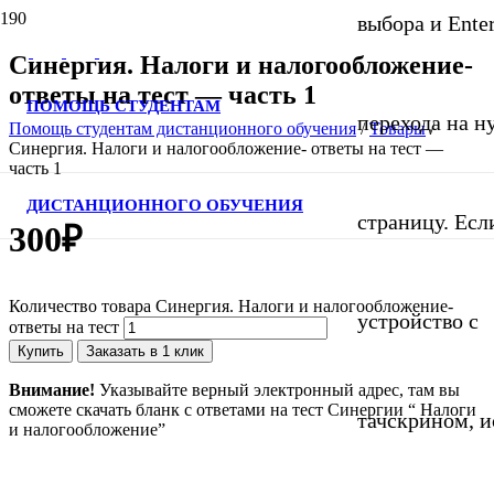
выбора и Ente
Синергия. Налоги и налогообложение-
ответы на тест — часть 1
ПОМОЩЬ СТУДЕНТАМ
перехода на 
Помощь студентам дистанционного обучения
/
Товары
/
Синергия. Налоги и налогообложение- ответы на тест —
часть 1
ДИСТАНЦИОННОГО ОБУЧЕНИЯ
страницу. Если
300
₽
Количество товара Синергия. Налоги и налогообложение-
устройство с
ответы на тест
Купить
Заказать в 1 клик
Внимание!
Указывайте верный электронный адрес, там вы
сможете скачать бланк с ответами на тест Синергии “ Налоги
тачскрином, и
и налогообложение”