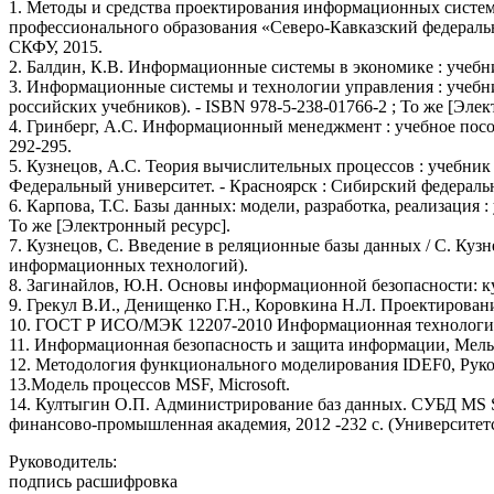
1. Методы и средства проектирования информационных систем 
профессионального образования «Северо-Кавказский федеральны
СКФУ, 2015.
2. Балдин, К.В. Информационные системы в экономике : учебник /
3. Информационные системы и технологии управления : учебник / п
российских учебников). - ISBN 978-5-238-01766-2 ; То же [Эле
4. Гринберг, А.С. Информационный менеджмент : учебное пособи
292-295.
5. Кузнецов, А.С. Теория вычислительных процессов : учебник
Федеральный университет. - Красноярск : Сибирский федеральный 
6. Карпова, Т.С. Базы данных: модели, разработка, реализация :
То же [Электронный ресурс].
7. Кузнецов, С. Введение в реляционные базы данных / С. Кузне
информационных технологий).
8. Загинайлов, Ю.Н. Основы информационной безопасности: курс 
9. Грекул В.И., Денищенко Г.Н., Коровкина Н.Л. Проектирован
10. ГОСТ Р ИСО/МЭК 12207-2010 Информационная технология
11. Информационная безопасность и защита информации, Мельник
12. Методология функционального моделирования IDEF0, Руко
13.Модель процессов MSF, Microsoft.
14. Култыгин О.П. Администрирование баз данных. СУБД MS S
финансово-промышленная академия, 2012 -232 с. (Университетс
Руководитель:
подпись расшифровка