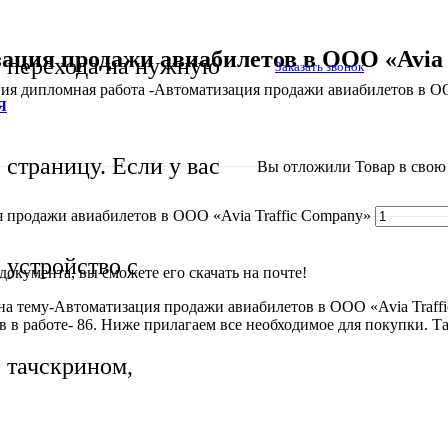
ация продажи авиабилетов в ООО «Avia 
перехода на нужную
Заказать звонок
ия дипломная работа -Автоматизация продажи авиабилетов в ОО
Я
страницу. Если у вас
Вы отложили
Товар
в свою 
 продажи авиабилетов в ООО «Avia Traffic Company»
устройство с
окумента, вы сможете его скачать на почте!
а тему-Автоматизация продажи авиабилетов в ООО «Avia Traffic
в работе- 86. Ниже прилагаем все необходимое для покупки. Так
тачскрином,