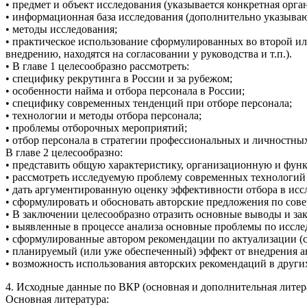
• предмет и объект исследования (указывается конкретная орга
• информационная база исследования (дополнительно указыва
• методы исследования;
• практическое использование сформулированных во второй или
внедрению, находятся на согласовании у руководства и т.п.).
• В главе 1 целесообразно рассмотреть:
• специфику рекрутинга в России и за рубежом;
• особенности найма и отбора персонала в России;
• специфику современных тенденций при отборе персонала;
• технологии и методы отбора персонала;
• проблемы отборочных мероприятий;
• отбор персонала в стратегии профессиональных и личностн
В главе 2 целесообразно:
• представить общую характеристику, организационную и функ
• рассмотреть исследуемую проблему современных технологий
• дать аргументированную оценку эффективности отбора в исс
• сформулировать и обосновать авторские предложения по сов
• В заключении целесообразно отразить основные выводы и за
• выявленные в процессе анализа основные проблемы по иссл
• сформулированные автором рекомендации по актуализации (
• планируемый (или уже обеспеченный) эффект от внедрения а
• возможность использования авторских рекомендаций в других
4. Исходные данные по ВКР (основная и дополнительная литера
Основная литература: