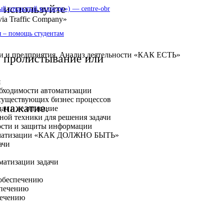
используйте
 открытый колледж») — centre-obr
a Traffic Company»
 – помощь студентам
ти и предприятия. Анализ деятельности «КАК ЕСТЬ»
пролистывание или
я
еобходимости автоматизации
а существующих бизнес процессов
нажатие.
дач и ее описание
ной техники для решения задачи
ности и защиты информации
втоматизации «КАК ДОЛЖНО БЫТЬ»
ачи
матизации задачи
 обеспечению
спечению
печению