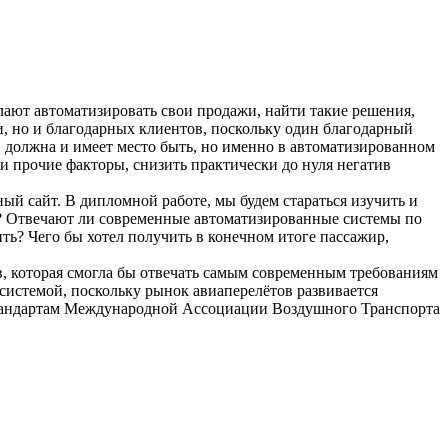
лают автоматизировать свои продажи, найти такие решения,
и, но и благодарных клиентов, поскольку один благодарный
 должна и имеет место быть, но именно в автоматизированном
и прочие факторы, снизить практически до нуля негатив
й сайт. В дипломной работе, мы будем стараться изучить и
м? Отвечают ли современные автоматизированные системы по
ь? Чего бы хотел получить в конечном итоге пассажир,
, которая смогла бы отвечать самым современным требованиям
истемой, поскольку рынок авиаперелётов развивается
м стандартам Международной Ассоциации Воздушного Транспорта