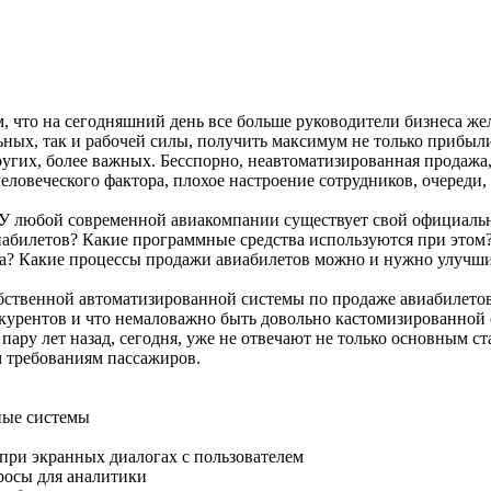
, что на сегодняшний день все больше руководители бизнеса же
ьных, так и рабочей силы, получить максимум не только прибыл
угих, более важных. Бесспорно, неавтоматизированная продажа,
овеческого фактора, плохое настроение сотрудников, очереди, 
 У любой современной авиакомпании существует свой официальны
иабилетов? Какие программные средства используются при это
а? Какие процессы продажи авиабилетов можно и нужно улучшит
бственной автоматизированной системы по продаже авиабилетов
урентов и что немаловажно быть довольно кастомизированной с
ё пару лет назад, сегодня, уже не отвечают не только основны
ным требованиям пассажиров.
и
ные системы
 при экранных диалогах с пользователем
просы для аналитики