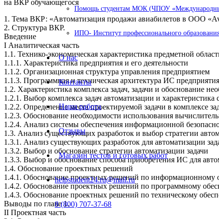
на ВКР обучающегося
Помощь студентам МОК (ЧПОУ «Международный
1. Тема ВКР: «Автоматизация продажи авиабилетов в ООО «Avi
2. Структура ВКР.
ИПО- Институт профессионального образования
Введение
I Аналитическая часть
1.1. Технико-экономическая характеристика предметной облас
О нас
1.1.1. Характеристика предприятия и его деятельности
1.1.2. Организационная структура управления предприятием
1.1.3. Программная и техническая архитектура ИС предприяти
Контакты
1.2. Характеристика комплекса задач, задачи и обоснование н
1.2.1. Выбор комплекса задач автоматизации и характеристик
Наша работа
1.2.2. Определение места проектируемой задачи в комплексе за
1.2.3. Обоснование необходимости использования вычислитель
1.2.4. Анализ системы обеспечения информационной безопас
Отзывы
1.3. Анализ существующих разработок и выбор стратегии а
1.3.1. Анализ существующих разработок для автоматизации зад
1.3.2. Выбор и обоснование стратегии автоматизации задачи
Магазин тестов и готовых работ
1.3.3. Выбор и обоснование способа приобретения ИС для авто
1.4. Обоснование проектных решений
1.4.1. Обоснование проектных решений по информационному
helpstudent24.ru@mail.ru
1.4.2. Обоснование проектных решений по программному обе
1.4.3. Обоснование проектных решений по техническому обес
Выводы по главе 1.
8 (800) 707-37-68
II Проектная часть