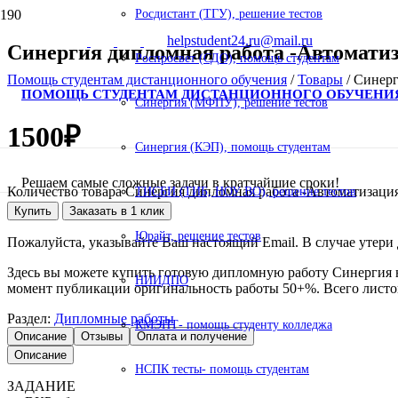
Росдистант (ТГУ), решение тестов
helpstudent24.ru@mail.ru
Синергия дипломная работа -Автоматиз
Роспросвет (СДО), помощь студентам
Помощь студентам дистанционного обучения
/
Товары
/
Синерг
ПОМОЩЬ СТУДЕНТАМ ДИСТАНЦИОННОГО ОБУЧЕНИ
Синергия (МФПУ), решение тестов
1500
₽
Синергия (КЭП), помощь студентам
Решаем самые сложные задачи в кратчайшие сроки!
Количество товара Синергия дипломная работа -Автоматизация
ТИСБИ (ТИБ, НОУ ВО), решение тестов
Купить
Заказать в 1 клик
Юрайт, решение тестов
Пожалуйста, указывайте Ваш настоящий Email. В случае утери д
Здесь вы можете купить готовую дипломную работу Синергия н
НИИДПО
момент публикации оригинальность работы 50+%. Всего листов 
Раздел:
Дипломные работы
КМЭПТ- помощь студенту колледжа
Описание
Отзывы
Оплата и получение
Описание
НСПК тесты- помощь студентам
ЗАДАНИЕ