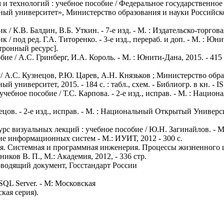
и технологий : учебное пособие / Федеральное государственно
й университет», Министерство образования и науки Российской 
 К.В. Балдин, В.Б. Уткин. - 7-е изд. - М. : Издательско-торгова
од ред. Г.А. Титоренко. - 3-е изд., перераб. и доп. - М. : Юнити
ктронный ресурс].
е / А.С. Гринберг, И.А. Король. - М. : Юнити-Дана, 2015. - 415 
 / А.С. Кузнецов, Р.Ю. Царев, А.Н. Князьков ; Министерство об
университет, 2015. - 184 с. : табл., схем. - Библиогр. в кн. - I
 учебное пособие / Т.С. Карпова. - 2-е изд., исправ. - М. : Наци
цов. - 2-е изд., исправ. - М. : Национальный Открытый Универси
визуальных лекций : учебное пособие / Ю.Н. Загинайлов. - М. ; Б
ие информационных систем - М.: ИУИТ, 2012 - 300 с.
. Системная и программная инженерия. Процессы жизненного 
ов В. П., М.: Академия, 2012, - 336 стр.
водящий документ, Госстандарт России
QL Server. - М: Московская
кая серия).