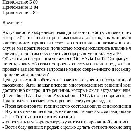
Приложение Б 80
Приложение В 84
Приложение Г 85
Введение
Актуальность выбранной темы дипломной работы связана с тем
которые бы позволили при наименьших затратах, как материал
клиент, может привести несколько потенциально возможных др
случае мы практически полностью можем исключить влияние чел
клиента, при этом обеспечить беспрерывную продажу 24/7.
Объектом исследования является ООО «Avia Traffic Company».
понять, каким образом построены системы онлайн продажи ав
продаже авиабилетов запросам именно современного пассажир
приобретая авиабилет?
Цель дипломной работы заключается в изучении и создании со
пассажира, быть на шаг впереди многочисленных решений конк
достаточно быстро, и те решения, которые были актуальны ещ
(International Air Transport Association – IATA), но и современ
Планируется рассмотреть и решить следующие задачи:
- Проанализировать техническую составляющую авиакомпани
- Изучить имеющиеся на рынке аналогичные автоматизирован
- Разработать проект автоматизации
- Упростить и ускорить загрузку автоматизированной системы,
- Вести базу данных продаж с целью делать статистические за