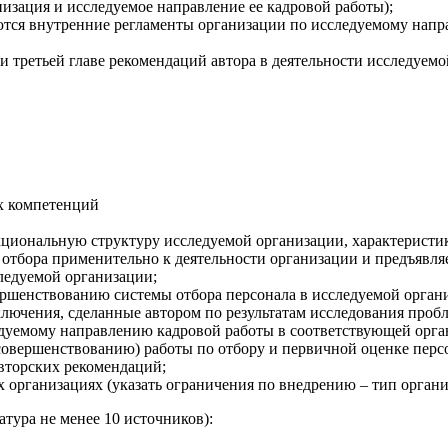
низация и исследуемое направление ее кадровой работы);
ются внутренние регламенты организации по исследуемому напр
 третьей главе рекомендаций автора в деятельности исследуемой
ых компетенций
циональную структуру исследуемой организации, характеристику
 отбора применительно к деятельности организации и предъявл
ледуемой организации;
ершенствованию системы отбора персонала в исследуемой орган
ключения, сделанные автором по результатам исследования проб
едуемому направлению кадровой работы в соответствующей орга
совершенствованию) работы по отбору и первичной оценке персо
вторских рекомендаций;
 организациях (указать ограничения по внедрению – тип органи
тура не менее 10 источников):