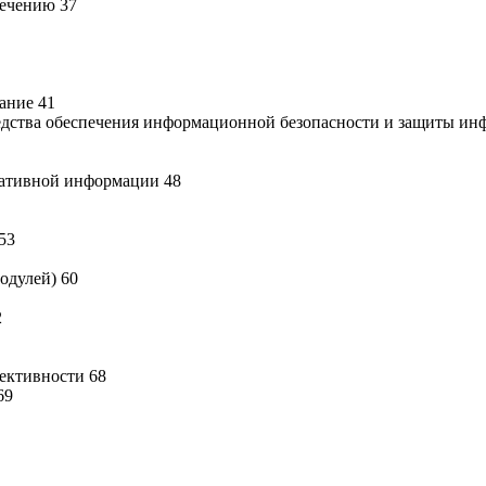
печению 37
ание 41
едства обеспечения информационной безопасности и защиты ин
еративной информации 48
53
одулей) 60
2
ективности 68
69