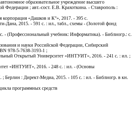
е автономное образовательное учреждение высшего
Федерации ; авт.-сост. Е.В. Крахоткина. - Ставрополь :
я корпорация «Дашков и К°», 2017. - 395 с.
-Дана, 2015. - 591 с. : ил., табл., схемы - (Золотой фонд
с. - (Профессиональный учебник: Информатика). - Библиогр.: с.
разования и науки Российской Федерации, Сибирский
SBN 978-5-7638-3193-1 ;
ональный Открытый Университет «ИНТУИТ», 2016. - 241 с. : ил. ;
тет «ИНТУИТ», 2016. - 248 с. : ил. - (Основы
ерлин : Директ-Медиа, 2015. - 105 с. : ил. - Библиогр. в кн.
цикла программных средств