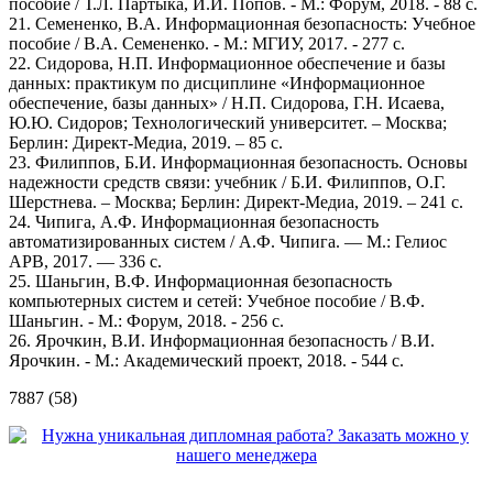
пособие / Т.Л. Партыка, И.И. Попов. - М.: Форум, 2018. - 88 c.
21. Семененко, В.А. Информационная безопасность: Учебное
пособие / В.А. Семененко. - М.: МГИУ, 2017. - 277 c.
22. Сидорова, Н.П. Информационное обеспечение и базы
данных: практикум по дисциплине «Информационное
обеспечение, базы данных» / Н.П. Сидорова, Г.Н. Исаева,
Ю.Ю. Сидоров; Технологический университет. – Москва;
Берлин: Директ-Медиа, 2019. – 85 с.
23. Филиппов, Б.И. Информационная безопасность. Основы
надежности средств связи: учебник / Б.И. Филиппов, О.Г.
Шерстнева. – Москва; Берлин: Директ-Медиа, 2019. – 241 с.
24. Чипига, А.Ф. Информационная безопасность
автоматизированных систем / А.Ф. Чипига. — М.: Гелиос
АРВ, 2017. — 336 c.
25. Шаньгин, В.Ф. Информационная безопасность
компьютерных систем и сетей: Учебное пособие / В.Ф.
Шаньгин. - М.: Форум, 2018. - 256 c.
26. Ярочкин, В.И. Информационная безопасность / В.И.
Ярочкин. - М.: Академический проект, 2018. - 544 c.
7887 (58)