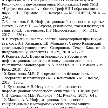
Российский и зарубежный опыт. Монография. Гриф УМЦ
«Профессиональный учебник». Гриф НИИ образования и
науки. / Л.Л. Ефимова, С.А. Кочерга. — М.: ЮНИТИ, 2016. —
239 c.
7. Запечников, С.В. Информационная безопасность открытых
систем. В 2-х т. Т.1 — Угрозы, уязвимости, атаки и подходы к
защите / С.В. Запечников, Н.Г Милославская. — М.: ГЛТ,
2017. — 536 c.
8. Информационные технологии: лабораторный практикум/
авт.-сост. А.Г. Хныкина, Т.В. Минкина ; Северо-Кавказский
федеральный университет. – Ставрополь : Северо-Кавказский
Федеральный университет (СКФУ), 2018. – 122 с.
9. Ковалев, А.А. Военная безопасность России и ее
информационная политика в эпоху цивилизационных
конфликтов: Монография / А.А. Ковалев, В.А. Шамахов. - М.:
Риор, 2018. - 32 c.
10. Конотопов, М.В. Информационная безопасность.
Лабораторный практикум / М.В. Конотопов. - М.: КноРус,
2013. - 136 c.
11. Кузнецова, А.В. Искусственный интеллект и
информационная безопасность общества / А.В. Кузнецова,
С.И. Самыгин, М.В. Радионов. - М.: Русайнс, 2017. - 64 c.
12. Малюк, А.А. Информационная безопасность:
концептуальные и методологические основы защиты