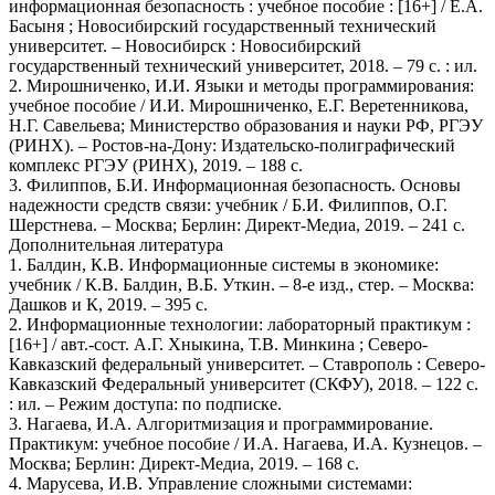
информационная безопасность : учебное пособие : [16+] / Е.А.
Басыня ; Новосибирский государственный технический
университет. – Новосибирск : Новосибирский
государственный технический университет, 2018. – 79 с. : ил.
2. Мирошниченко, И.И. Языки и методы программирования:
учебное пособие / И.И. Мирошниченко, Е.Г. Веретенникова,
Н.Г. Савельева; Министерство образования и науки РФ, РГЭУ
(РИНХ). – Ростов-на-Дону: Издательско-полиграфический
комплекс РГЭУ (РИНХ), 2019. – 188 с.
3. Филиппов, Б.И. Информационная безопасность. Основы
надежности средств связи: учебник / Б.И. Филиппов, О.Г.
Шерстнева. – Москва; Берлин: Директ-Медиа, 2019. – 241 с.
Дополнительная литература
1. Балдин, К.В. Информационные системы в экономике:
учебник / К.В. Балдин, В.Б. Уткин. – 8-е изд., стер. – Москва:
Дашков и К, 2019. – 395 с.
2. Информационные технологии: лабораторный практикум :
[16+] / авт.-сост. А.Г. Хныкина, Т.В. Минкина ; Северо-
Кавказский федеральный университет. – Ставрополь : Северо-
Кавказский Федеральный университет (СКФУ), 2018. – 122 с.
: ил. – Режим доступа: по подписке.
3. Нагаева, И.А. Алгоритмизация и программирование.
Практикум: учебное пособие / И.А. Нагаева, И.А. Кузнецов. –
Москва; Берлин: Директ-Медиа, 2019. – 168 с.
4. Марусева, И.В. Управление сложными системами: