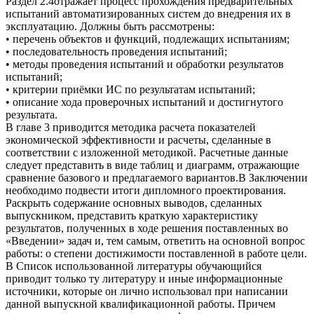
Раздел 2.4отражает процесс прохождения предварительных
испытаний автоматизированных систем до внедрения их в
эксплуатацию. Должны быть рассмотрены:
• перечень объектов и функций, подлежащих испытаниям;
• последовательность проведения испытаний;
• методы проведения испытаний и обработки результатов
испытаний;
• критерии приёмки ИС по результатам испытаний;
• описание хода проверочных испытаний и достигнутого
результата.
В главе 3 приводится методика расчета показателей
экономической эффективности и расчеты, сделанные в
соответствии с изложенной методикой. Расчетные данные
следует представить в виде таблиц и диаграмм, отражающие
сравнение базового и предлагаемого вариантов.В Заключении
необходимо подвести итоги дипломного проектирования.
Раскрыть содержание основных выводов, сделанных
выпускником, представить краткую характеристику
результатов, полученных в ходе решения поставленных во
«Введении» задач и, тем самым, ответить на основной вопрос
работы: о степени достижимости поставленной в работе цели.
В Список использованной литературы обучающийся
приводит только ту литературу и иные информационные
источники, которые он лично использовал при написании
данной выпускной квалификационной работы. Причем