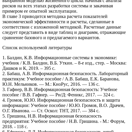
выбранной моделью жизненного цикла: начиная с анализа
рисков на всех этапах разработки системы и закачивая
примером ее опытной эксплуатации.
В главе 3 приводится методика расчета показателей
экономической эффективности и расчеты, сделанные в
соответствии с изложенной методикой. Расчетные данные
следует представить в виде таблиц и диаграмм, отражающие
сравнение базового и предлагаемого вариантов.
Список используемой литературы
1. Балдин, К.В. Информационные системы в экономике:
учебник / К.В. Балдин, В.Б. Уткин. – 8-е изд., стер. – Москва:
Дашков и К, 2019. – 395 с.
2. Бабаш, А.В. Информационная безопасность. Лабораторный
практикум: Учебное пособие / А.В. Бабаш, Е.К. Баранова,
Ю.Н. Мельников. — М.: КноРус, 2016. — 136 c.
3. Гафнер, В.В. Информационная безопасность: Учебное
пособие / В.В. Гафнер. — Рн/Д: Феникс, 2017. — 324 c.
4. Громов, Ю.Ю. Информационная безопасность и защита
информации: Учебное пособие / Ю.Ю. Громов, В.О. Драчев,
О.Г. Иванова. — Ст. Оскол: ТНТ, 2017. — 384 c.
5. Гришина, Н.В. Информационная безопасность
предприятия: Учебное пособие / Н.В. Гришина. - М.: Форум,
2018. - 118 c.
6. Ефимова, Л.Л. Информационная безопасность детей.