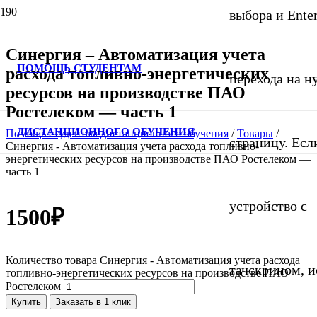
выбора и Ente
Синергия – Автоматизация учета
ПОМОЩЬ СТУДЕНТАМ
расхода топливно-энергетических
перехода на 
ресурсов на производстве ПАО
Ростелеком — часть 1
ДИСТАНЦИОННОГО ОБУЧЕНИЯ
Помощь студентам дистанционного обучения
/
Товары
/
страницу. Если
Синергия - Автоматизация учета расхода топливно-
энергетических ресурсов на производстве ПАО Ростелеком —
часть 1
устройство с
1500
₽
Количество товара Синергия - Автоматизация учета расхода
тачскрином, и
топливно-энергетических ресурсов на производстве ПАО
Ростелеком
Купить
Заказать в 1 клик