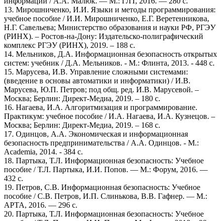
информации / А.А. Малюк. — М.: ГЛТ, 2016. — 280 c.
13. Мирошниченко, И.И. Языки и методы программирования:
учебное пособие / И.И. Мирошниченко, Е.Г. Веретенникова,
Н.Г. Савельева; Министерство образования и науки РФ, РГЭУ
(РИНХ). – Ростов-на-Дону: Издательско-полиграфический
комплекс РГЭУ (РИНХ), 2019. – 188 с.
14. Мельников, Д.А. Информационная безопасность открытых
систем: учебник / Д.А. Мельников. - М.: Флинта, 2013. - 448 c.
15. Марусева, И.В. Управление сложными системами:
(введение в основы автоматики и информатики) / И.В.
Марусева, Ю.П. Петров; под общ. ред. И.В. Марусевой. –
Москва; Берлин: Директ-Медиа, 2019. – 180 с.
16. Нагаева, И.А. Алгоритмизация и программирование.
Практикум: учебное пособие / И.А. Нагаева, И.А. Кузнецов. –
Москва; Берлин: Директ-Медиа, 2019. – 168 с.
17. Одинцов, А.А. Экономическая и информационная
безопасность предпринимательства / А.А. Одинцов. - М.:
Academia, 2014. - 384 c.
18. Партыка, Т.Л. Информационная безопасность: Учебное
пособие / Т.Л. Партыка, И.И. Попов. — М.: Форум, 2016. —
432 c.
19. Петров, С.В. Информационная безопасность: Учебное
пособие / С.В. Петров, И.П. Слинькова, В.В. Гафнер. — М.:
АРТА, 2016. — 296 c.
20. Партыка, Т.Л. Информационная безопасность: Учебное