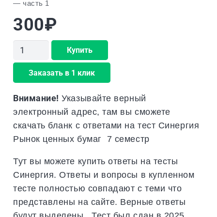
— часть 1
300
₽
Количество
Купить
товара
Заказать в 1 клик
Рынок
ценных
Внимание!
Указывайте верный
бумаг
электронный адрес, там вы сможете
Синергия
скачать бланк с ответами на тест Синергия
7
Рынок ценных бумаг 7 семестр
семестр
Тут вы можете купить ответы на тесты
Синергия. Ответы и вопросы в купленном
тесте полностью совпадают с теми что
представлены на сайте. Верные ответы
будут выделены . Тест был сдан в 2025