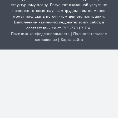
структурному плану. Результат оказанной услуги не
является готовым научным трудом, тем не менее
может послужить источником для его написания.
Выполнение научно-исследовательских работ, в
соответствии со ст. 769-778 ГК РФ.
Политика конфиденциальности
|
Пользовательское
соглашение
|
Карта сайта
Clos
this
modu
НАША КОМПАНИЯ РАБОТАЕТ
НА РЕЗУЛЬТАТ, СВЯЖИТЕСЬ С
НАМИ И УБЕДИТЕСЬ САМИ