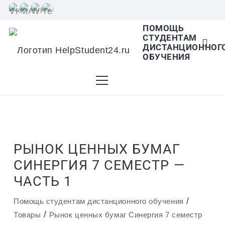
ПОМОЩЬ
СТУДЕНТАМ
В списке найденных результатов используйте
ДИСТАНЦИОННОГ
ОБУЧЕНИЯ
стрелки вверх и вниз для выбора и Enter для
перехода на нужную страницу. Если у вас
РЫНОК ЦЕННЫХ БУМАГ
СИНЕРГИЯ 7 СЕМЕСТР —
устройство с тачскрином, используйте
ЧАСТЬ 1
/
Помощь студентам дистанционного обучения
/
Товары
Рынок ценных бумаг Синергия 7 семестр
пролистывание или нажатие.