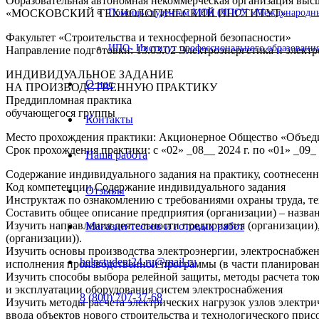
Образовательная автономная некоммерческая организация выс
«МОСКОВСКИЙ ТЕХНОЛОГИЧЕСКИЙ ИНСТИТУТ»
Помощь студентам МОК (ЧПОУ «Международный
Факультет «Строительства и техносферной безопасности»
ИПО- Институт профессионального образования
Направление подготовки: 13.03.02 Электроэнергетика и элект
ИНДИВИДУАЛЬНОЕ ЗАДАНИЕ
О нас
НА ПРОИЗВОДСТВЕННУЮ ПРАКТИКУ
Преддипломная практика
обучающегося группы
Контакты
Место прохождения практики: Акционерное Общество «Объе
Срок прохождения практики: с «02» _08__ 2024 г. по «01» _09_ 
Наша работа
Содержание индивидуального задания на практику, соотнесен
Код компетенции Содержание индивидуального задания
Отзывы
Инструктаж по ознакомлению с требованиями охраны труда, те
Составить общее описание предприятия (организации) – назван
Изучить направления деятельности предприятия (организации)
Магазин тестов и готовых работ
(организации)).
Изучить основы производства электроэнергии, электроснабжен
helpstudent24.ru@mail.ru
исполнения производственной программы (в части планировани
Изучить способы выбора релейной защиты, методы расчета ток
и эксплуатации оборудования систем электроснабжения
8 (800) 707-37-68
Изучить методы расчета электрических нагрузок узлов электр
ввода объектов нового строительства и технологического прис