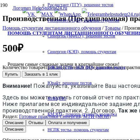
Росдистант (ТГУ), решение тестов
helpstudent24.ru
Производственная (Преддипломная) п
Роспросвет (СДО), помощь студентам
Помощь студентам дистанционного обучения
/
Товары
/
Произв
ПОМОЩЬ СТУДЕНТАМ ДИСТАНЦИОННОГО ОБУЧЕНИ
Синергия (МФПУ), решение тестов
500
₽
Синергия (КЭП), помощь студентам
Решаем самые сложные задачи в кратчайшие сроки!
Количество товара Производственная (Преддипломная) практ
ТИСБИ (ТИБ, НОУ ВО), решение тестов
Купить
Заказать в 1 клик
Юрайт, решение тестов
Внимание!
Пожалуйста, указывайте Ваш настоящи
Здесь вы можете купить готовый отчет по практ
НИИДПО
Ниже прилагаем все индивидуальное задание для
производственной практики. 2. Договор.
Так же 
КМЭПТ- помощь студенту колледжа
Раздел:
Готовые практики Синергия, МТИ (МОИ)
Описание
Отзывы
Оплата и получение
Описание
НСПК тесты- помощь студентам