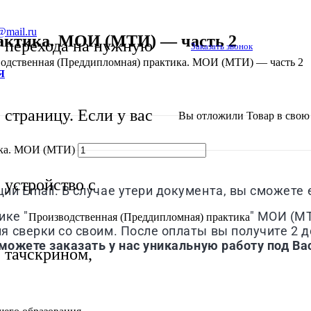
@mail.ru
рактика. МОИ (МТИ) — часть 2
перехода на нужную
Заказать звонок
одственная (Преддипломная) практика. МОИ (МТИ) — часть 2
Я
страницу. Если у вас
Вы отложили
Товар
в свою 
ика. МОИ (МТИ)
устройство с
й Email. В случае утери документа, вы сможете е
ике "
" МОИ (МТ
Производственная (Преддипломная) практика
 сверки со своим. После оплаты вы получите 2 д
можете заказать у нас уникальную работу под Ва
тачскрином,