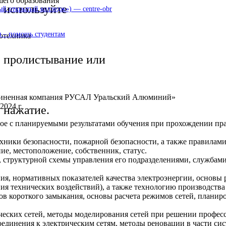
шего образования
используйте
 открытый колледж») — centre-obr
 – помощь студентам
ротехника
пролистывание или
диненная компания РУСАЛ Уральский Алюминий»
2024 г.
нажатие.
ное с планируемыми результатами обучения при прохождении пр
хники безопасности, пожарной безопасности, а также правилами
ие, местоположение, собственник, статус.
, структурной схемы управления его подразделениями, службам
ия, нормативных показателей качества электроэнергии, основы
я технических воздействий), а также технологию производства
ов короткого замыкания, основы расчета режимов сетей, планир
ических сетей, методы моделирования сетей при решении профес
оединения к электрическим сетям, методы реновации в части си