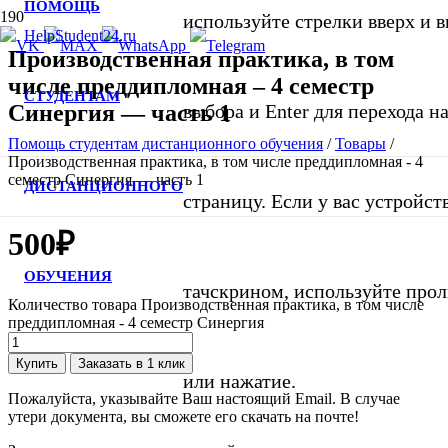
ПОМОЩЬ
используйте стрелки вверх и в
Производственная практика, в том
числе преддипломная – 4 семестр
СТУДЕНТАМ
Синергия — часть 1
выбора и Enter для перехода 
Помощь студентам дистанционного обучения
/
Товары
/
Производственная практика, в том числе преддипломная - 4
семестр Синергия — часть 1
ДИСТАНЦИОННОГО
страницу. Если у вас устройст
500
₽
ОБУЧЕНИЯ
тачскрином, используйте про
Количество товара Производственная практика, в том числе
преддипломная - 4 семестр Синергия
Купить
Заказать в 1 клик
или нажатие.
Пожалуйста, указывайте Ваш настоящий Email. В случае
утери документа, вы сможете его скачать на почте!