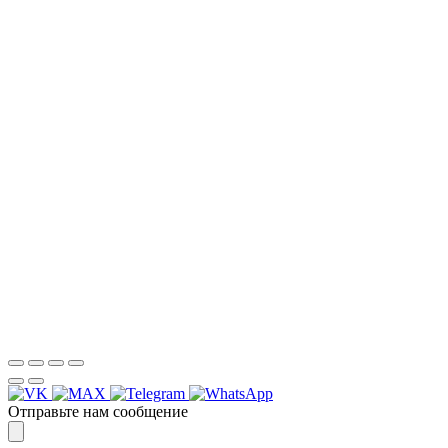
НАША КОМПАНИЯ РАБОТАЕТ НА
РЕЗУЛЬТАТ, СВЯЖИТЕСЬ С НАМИ И
УБЕДИТЕСЬ САМИ
Для более оперативной связи
предлагаем вести общение по
WhatsApp
или
Telegram
Спасибо, я знаю!
Отправьте нам сообщение