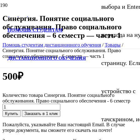
выбора и Ente
Синергия. Понятие социального
обслуживания. Право социального
ПОМОЩЬ СТУДЕНТАМ
обеспечения – 6 семестр — часть 1
перехода на 
Помощь студентам дистанционного обучения
/
Товары
/
Синергия. Понятие социального обслуживания. Право
социального обеспечения - 6 семестр — часть 1
ДИСТАНЦИОННОГО ОБУЧЕНИЯ
страницу. Если
500
₽
устройство с
Количество товара Синергия. Понятие социального
обслуживания. Право социального обеспечения - 6 семестр
Купить
Заказать в 1 клик
тачскрином, и
Пожалуйста, указывайте Ваш настоящий Email. В случае
утери документа, вы сможете его скачать на почте!