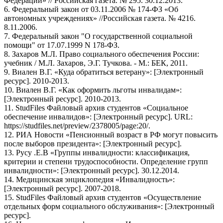
Федерации» // Российская газета. № 295. 30.12.2013.
6. Федеральный закон от 03.11.2006 № 174-ФЗ «Об
автономных учреждениях» //Российская газета. № 4216.
8.11.2006.
7. Федеральный закон "О государственной социальной
помощи" от 17.07.1999 N 178-ФЗ.
8. Захаров М.Л. Право социального обеспечения России:
учебник / М.Л. Захаров, Э.Г. Тучкова. - М.: БЕК, 2011.
9. Виален В.Г. «Куда обратиться ветерану»: [Электронный
ресурс]. 2010-2013.
10. Виален В.Г. «Как оформить льготы инвалидам»:
[Электронный ресурс]. 2010-2013.
11. StudFiles Файловый архив студентов «Социальное
обеспечение инвалидов»: [Электронный ресурс]. URL:
https://studfiles.net/preview/2378005/page:20/.
12. РИА Новости «Пенсионный возраст в РФ могут повысить
после выборов президента»: [Электронный ресурс].
13. Русу .Е.В «Группы инвалидности: классификация,
критерии и степени трудоспособности. Определение групп
инвалидности»: [Электронный ресурс]. 30.12.2014.
14. Медицинская энциклопедия «Инвалидность»:
[Электронный ресурс]. 2007-2018.
15. StudFiles Файловый архив студентов «Осуществление
отдельных форм социального обслуживания»: [Электронный
ресурс].