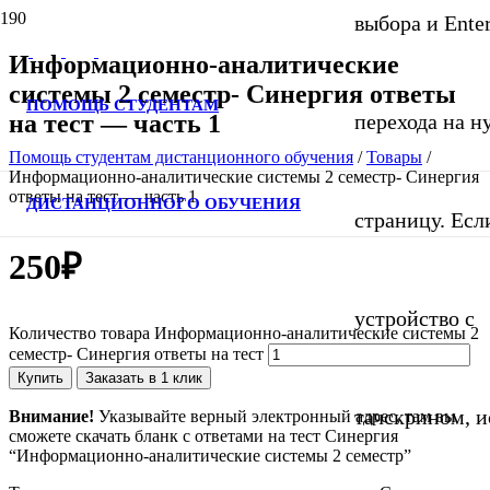
выбора и Ente
Информационно-аналитические
системы 2 семестр- Синергия ответы
ПОМОЩЬ СТУДЕНТАМ
на тест — часть 1
перехода на 
Помощь студентам дистанционного обучения
/
Товары
/
Информационно-аналитические системы 2 семестр- Синергия
ответы на тест — часть 1
ДИСТАНЦИОННОГО ОБУЧЕНИЯ
страницу. Если
250
₽
устройство с
Количество товара Информационно-аналитические системы 2
семестр- Синергия ответы на тест
Купить
Заказать в 1 клик
тачскрином, и
Внимание!
Указывайте верный электронный адрес, там вы
сможете скачать бланк с ответами на тест Синергия
“Информационно-аналитические системы 2 семестр”