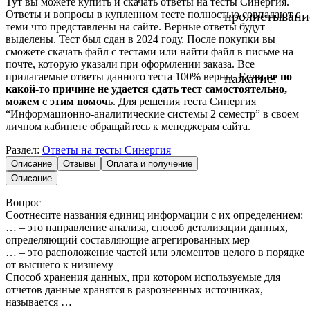
Тут вы можете купить и скачать ответы на тесты Синергия.
Ответы и вопросы в купленном тесте полностью совпадают с
пролистывани
теми что представлены на сайте. Верные ответы будут
выделены. Тест был сдан в 2024 году. После покупки вы
сможете скачать файл с тестами или найти файл в письме на
почте, которую указали при оформлении заказа. Все
прилагаемые ответы данного теста 100% верны.
Если не по
нажатие.
какой-то причине не удается сдать тест самостоятельно,
можем с этим помоч
ь. Для решения теста Синергия
“Информационно-аналитические системы 2 семестр” в своем
личном кабинете обращайтесь к менеджерам сайта.
Раздел:
Ответы на тесты Синергия
Описание
Отзывы
Оплата и получение
Описание
Вопрос
Соотнесите названия единиц информации с их определением:
… – это направление анализа, способ детализации данных,
определяющий составляющие агрегированных мер
… – это расположение частей или элементов целого в порядке
от высшего к низшему
Способ хранения данных, при котором используемые для
отчетов данные хранятся в разрозненных источниках,
называется …