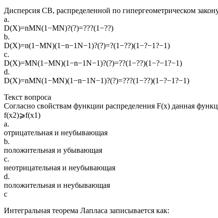
Дисперсия СВ, распределенной по гипергеометрическом закону
a.
D(X)=nMN(1−MN)?(?)=???(1−??)
b.
D(X)=n(1−MN)(1−n−1N−1)?(?)=?(1−??)(1−?−1?−1)
c.
D(X)=MN(1−MN)(1−n−1N−1)?(?)=??(1−??)(1−?−1?−1)
d.
D(X)=nMN(1−MN)(1−n−1N−1)?(?)=???(1−??)(1−?−1?−1)
Текст вопроса
Согласно свойствам функции распределения F(x) данная функц
f(x2)⩾f(x1)
a.
отрицательная и неубывающая
b.
положительная и убывающая
c.
неотрицательная и неубывающая
d.
положительная и неубывающая
с
Интегральная теорема Лапласа записывается как: