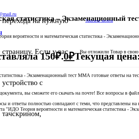
@mail.ru
ская статистика – Экзаменационный тес
перехода на нужную
Заказать звонок
Я
ория вероятности и математическая статистика - Экзаменацион
страницу. Если у вас
Вы отложили
Товар
в свою 
тавляла 150₽.
0
₽
Текущая цена:
статистика - Экзаменационный тест ММА готовые ответы на тес
устройство с
окумента, вы сможете его скачать на почте! Все вопросы в файле
осы и ответы полностью совпадают с теми, что представлены на 
ста "ИДО Теория вероятности и математическая статистика - Э
тачскрином,