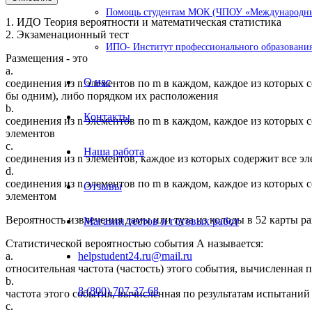
Помощь студентам МОК (ЧПОУ «Международный
1. ИДО Теория вероятности и математическая статистика
2. Экзаменационный тест
ИПО- Институт профессионального образования
Размещения - это
a.
О нас
соединения из n элементов по m в каждом, каждое из которых с
бы одним), либо порядком их расположения
b.
Контакты
соединения из n элементов по m в каждом, каждое из которых 
элементов
c.
Наша работа
соединения из n элементов, каждое из которых содержит все э
d.
соединения из n элементов по m в каждом, каждое из которых с
Отзывы
элементом
Вероятность извлечения дамы или туза из колоды в 52 карты ра
Магазин тестов и готовых работ
Статистической вероятностью события А называется:
a.
helpstudent24.ru@mail.ru
относительная частота (частость) этого события, вычисленная 
b.
8 (800) 707-37-68
частота этого события, вычисленная по результатам испытаний
c.