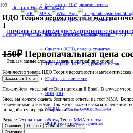
Росдистант (ТГУ), решение тестов
helpstudent24.ru
ИДО Теория вероятности и математиче
Роспросвет (СДО), помощь студентам
1
ПОМОЩЬ СТУДЕНТАМ ДИСТАНЦИОННОГО ОБУЧЕНИ
Помощь студентам дистанционного обучения
/
Товары
/
ИДО Те
Синергия (МФПУ), решение тестов
Синергия (КЭП), помощь студентам
150
₽
Первоначальная цена сос
Решаем самые сложные задачи в кратчайшие сроки!
ТИСБИ (ТИБ, НОУ ВО), решение тестов
Количество товара ИДО Теория вероятности и математическая 
Заказать в 1 клик
Юрайт, решение тестов
Пожалуйста, указывайте Ваш настоящий Email. В случае утери д
НИИДПО
Здесь вы можете скачать бесплатно ответы на тест ММА! Вопр
отмеченными ответами. Так же вы можете заказать решение те
КМЭПТ- помощь студенту колледжа
понадобится передать пароль и логин.
Раздел:
Бесплатные работы
,
Тесты ММА ответы
НСПК тесты- помощь студентам
Описание
Отзывы
Оплата и получение
Описание