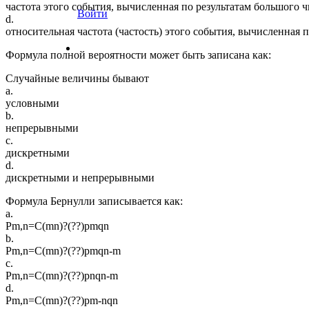
частота этого события, вычисленная по результатам большого 
Войти
d.
относительная частота (частость) этого события, вычисленная
Формула полной вероятности может быть записана как:
Случайные величины бывают
a.
условными
b.
непрерывными
c.
дискретными
d.
дискретными и непрерывными
Формула Бернулли записывается как:
a.
Pm,n=C(mn)?(??)pmqn
b.
Pm,n=C(mn)?(??)pmqn-m
c.
Pm,n=C(mn)?(??)pnqn-m
d.
Pm,n=C(mn)?(??)pm-nqn