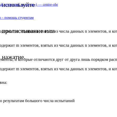
используйте
 открытый колледж») — centre-obr
 – помощь студентам
пролистывание или
одержит m элементов, взятых из числа данных n элементов, и ко
содержит m элементов, взятых из числа данных n элементов, и к
нажатие.
лементы, и которые отличаются друг от друга лишь порядком ра
одержит m элементов, взятых из числа данных n элементов, и ко
вна:
по результатам большого числа испытаний