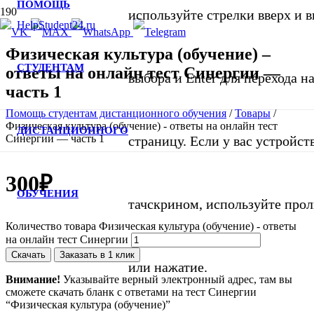
ПОМОЩЬ
используйте стрелки вверх и в
Физическая культура (обучение) –
СТУДЕНТАМ
ответы на онлайн тест Синергии —
выбора и Enter для перехода 
часть 1
Помощь студентам дистанционного обучения
/
Товары
/
Физическая культура (обучение) - ответы на онлайн тест
ДИСТАНЦИОННОГО
Синергии — часть 1
страницу. Если у вас устройст
300
₽
ОБУЧЕНИЯ
тачскрином, используйте про
Количество товара Физическая культура (обучение) - ответы
на онлайн тест Синергии
Скачать
Заказать в 1 клик
или нажатие.
Внимание!
Указывайте верный электронный адрес, там вы
сможете скачать бланк с ответами на тест Синергии
“Физическая культура (обучение)”