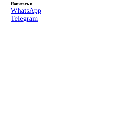
Написать в
WhatsApp
Telegram
Close
this
module
НАША КОМПАНИЯ РАБОТАЕТ НА
РЕЗУЛЬТАТ, СВЯЖИТЕСЬ С НАМИ И
УБЕДИТЕСЬ САМИ
Для более оперативной связи
предлагаем вести общение по
WhatsApp
или
Telegram