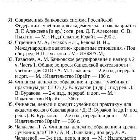
Современная банковская система Российской
Федерации : учебник для академического бакалавриата /
Д. Г. Алексеева [и др.] ; отв. ред. Д. Г. Алексеева, С. В.
Пыхтин. — М. : Издательство Юрайт, — 290 с.
Стренина М. А, Гусаков Н.П., Белова И. Н.,.
Международные валютно- кредитные отношения. / Под
общ. ред. Н.П. Гусакова. - М.: ИНФРА-М,
Тавасиев, А. М. Банковское регулирование и надзор в 2
ч. Часть 1. Общие вопросы банковской деятельности :
учебник для СПО / А. М. Тавасиев. — 2-е изд., перераб.
и доп. — М. : Издательство Юрайт, — 186 с.
Финансы, денежное обращение и кредит : учебник и
практикум для СПО / Д. В. Бураков [и др.] ; под ред. Д.
В. Буракова. — 2-е изд., перераб. и доп. — М. :
Издательство Юрайт, — 366 с.
Финансы, деньги и кредит : учебник и практикум для
академического бакалавриата / Д. В. Бураков [и др.] ; под
ред. Д. В. Буракова. — 2-е изд., перераб. и доп. — М. :
Издательство Юрайт, — 366 с.
Чалдаева, Л. А. Финансы, денежное обращение и кредит
: учебник для СПО / А. В. Дыдыкин ; под ред. Л. А.
Чалдаевой. — 3-е изд., испр. и доп. — М. : Издательство