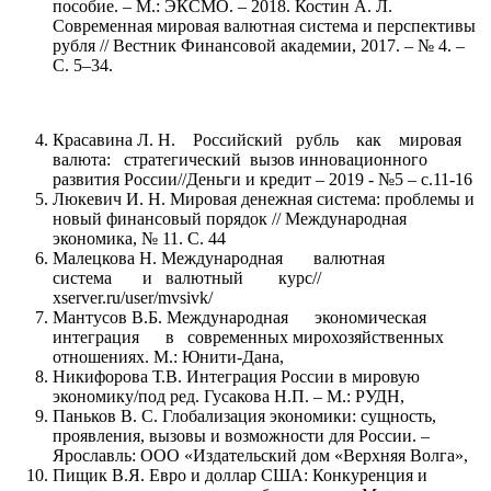
пособие. – М.: ЭКСМО. – 2018. Костин А. Л.
Современная мировая валютная система и перспективы
рубля // Вестник Финансовой академии, 2017. – № 4. –
С. 5–34.
Красавина Л. Н. Российский рубль как мировая
валюта: стратегический вызов инновационного
развития России//Деньги и кредит – 2019 - №5 – с.11-16
Люкевич И. Н. Мировая денежная система: проблемы и
новый финансовый порядок // Международная
экономика, № 11. С. 44
Малецкова Н. Международная валютная
система и валютный курс//
xserver.ru/user/mvsivk/
Мантусов В.Б. Международная экономическая
интеграция в современных мирохозяйственных
отношениях. М.: Юнити-Дана,
Никифорова Т.В. Интеграция России в мировую
экономику/под ред. Гусакова Н.П. – М.: РУДН,
Паньков В. С. Глобализация экономики: сущность,
проявления, вызовы и возможности для России. –
Ярославль: ООО «Издательский дом «Верхняя Волга»,
Пищик В.Я. Евро и доллар США: Конкуренция и