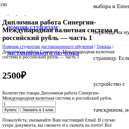
выбора и Ente
Дипломная работа Синергии-
ПОМОЩЬ СТУДЕНТАМ
Международная валютная система и
перехода на 
российский рубль — часть 1
Помощь студентам дистанционного обучения
/
Товары
/
Дипломная работа Синергии- Международная валютная
ДИСТАНЦИОННОГО ОБУЧЕНИЯ
система и российский рубль — часть 1
страницу. Если
2500
₽
устройство с
Количество товара Дипломная работа Синергии-
Международная валютная система и российский рубль
тачскрином, и
Купить
Заказать в 1 клик
Пожалуйста, указывайте Ваш настоящий Email. В случае
утери документа, вы сможете его скачать на почте! Все