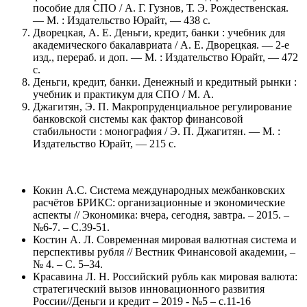
пособие для СПО / А. Г. Гузнов, Т. Э. Рождественская.
— М. : Издательство Юрайт, — 438 с.
Дворецкая, А. Е. Деньги, кредит, банки : учебник для
академического бакалавриата / А. Е. Дворецкая. — 2-е
изд., перераб. и доп. — М. : Издательство Юрайт, — 472
с.
Деньги, кредит, банки. Денежный и кредитный рынки :
учебник и практикум для СПО / М. А.
Джагитян, Э. П. Макропруденциальное регулирование
банковской системы как фактор финансовой
стабильности : монография / Э. П. Джагитян. — М. :
Издательство Юрайт, — 215 с.
Кокин А.С. Система международных межбанковских
расчётов БРИКС: организационные и экономические
аспекты // Экономика: вчера, сегодня, завтра. – 2015. –
№6-7. – С.39-51.
Костин А. Л. Современная мировая валютная система и
перспективы рубля // Вестник Финансовой академии, –
№ 4. – С. 5–34.
Красавина Л. Н. Российский рубль как мировая валюта:
стратегический вызов инновационного развития
России//Деньги и кредит – 2019 - №5 – с.11-16