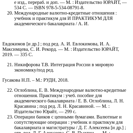
е изд., перераб. и доп. — М. : Издательство ЮРАЙТ, —
534 С. — ISBN 978-5-534-08791-8.
Международные валютно-кредитные отношения :
учебник и практикум для И ПРАКТИКУМ ДЛЯ
академического бакалавриата / А. И.
Евдокимов [и др.] ; под ред. А. И. Евлокимова, И. А.
Максимцева, С. И. Рекорд. — М. : Издательство ЮРАЙТ,
2019. — 335 С.
Никифорова Т.В. Интеграция России в мировую
экономику/под ред.
Гусакова Н.П. – М.: РУДН, 2018.
Оглоблина, Е. В. Международные валютно-кредитные
отношения. Практикум : учеб. пособие для
академического бакалавриата / Е. В. Оглоблина, Л. Н.
Красавина ; под ред. Л. Н. Красавиной. — М. :
Издательство Юрайт, — 299 с.
Операции банков с ценными бумагами. Валютные и
сопутствующие операции : учебник и практикум для
бакалавриата и магистратуры / Д. Г. Алексеева [и др.] ;
отв. ред. Д. Г. Алексеева, С. В. Пыхтин. — М. :