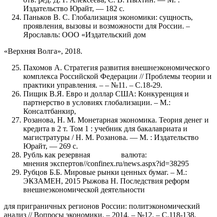
Издательство Юрайт, — 182 с.
Паньков В. С. Глобализация экономики: сущность,
проявления, вызовы и возможности для России. –
Ярославль: ООО «Издательский дом
«Верхняя Волга», 2018.
Пахомов А. Стратегия развития внешнеэкономического
комплекса Российской Федерации // Проблемы теории и
практики управления. – – №11. – С.18-29.
Пищик В.Я. Евро и доллар США: Конкуренция и
партнерство в условиях глобализации. – М.:
Консалтбанкир,
Розанова, Н. М. Монетарная экономика. Теория денег и
кредита в 2 т. Том 1 : учебник для бакалавриата и
магистратуры / Н. М. Розанова. — М. : Издательство
Юрайт, — 269 с.
Рубль как резервная валюта:
мнения экспертов//confinex.ru/news.aspx?id=38295
Рубцов Б.Б. Мировые рынки ценных бумаг. – М.:
ЭКЗАМЕН, 2015 Рыжова Н. Последствия реформ
внешнеэкономической деятельности
для приграничных регионов России: политэкономический
анализ // Вопросы экономики. – 2014. – №12. – С.118-138.