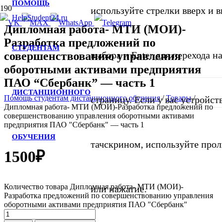
ПОМОЩЬ
используйте стрелки вверх и в
Дипломная работа- МТИ (МОИ)-
Разработка предложений по
СТУДЕНТАМ
совершенствованию управления
выбора и Enter для перехода 
оборотными активами предприятия
ПАО “Сбербанк” — часть 1
ДИСТАНЦИОННОГО
Помощь студентам дистанционного обучения
/
Товары
/
страницу. Если у вас устройст
Дипломная работа- МТИ (МОИ)-Разработка предложений по
совершенствованию управления оборотными активами
предприятия ПАО "Сбербанк" — часть 1
ОБУЧЕНИЯ
тачскрином, используйте про
1500
₽
Количество товара Дипломная работа- МТИ (МОИ)-
или нажатие.
Разработка предложений по совершенствованию управления
оборотными активами предприятия ПАО "Сбербанк"