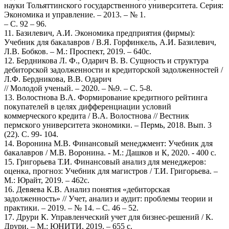
науки Тольяттинского государственного университета. Серия:
Экономика и управление. – 2013. – № 1.
– С. 92 – 96.
11. Базилевич, А.И. Экономика предприятия (фирмы):
Учебник для бакалавров / В.Я. Горфинкель, А.И. Базилевич,
Л.В. Бобков. – М.: Проспект, 2019. – 640c.
12. Бердникова Л. Ф., Одарич В. В. Сущность и структура
дебиторской задолженности и кредиторской задолженностей /
Л.Ф. Бердникова, В.В. Одарич
// Молодой ученый. – 2020. – №9. – С. 5-8.
13. Волостнова В.А. Формирование кредитного рейтинга
покупателей в целях дифференциации условий
коммерческого кредита / В.А. Волостнова // Вестник
пермского университета экономики. – Пермь, 2018. Вып. 3
(22). С. 99- 104.
14. Воронина М.В. Финансовый менеджмент: Учебник для
бакалавров / М.В. Воронина. - М.: Дашков и К, 2020. - 400 c.
15. Григорьева Т.И. Финансовый анализ для менеджеров:
оценка, прогноз: Учебник для магистров / Т.И. Григорьева. –
М.: Юрайт, 2019. – 462c.
16. Девяева К.В. Анализ понятия «дебиторская
задолженность» // Учет, анализ и аудит: проблемы теории и
практики. – 2019. – № 14. – С. 46 – 52.
17. Друри К. Управленческий учет для бизнес-решений / К.
Друри. – М.: ЮНИТИ, 2019. – 655 c.