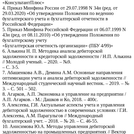
«КонсультантПлюс»
4. Приказ Минфина России от 29.07.1998 N 34н (ред. от
29.03.2020) «Об утверждении Положения по ведению
бухгалтерского учета и бухгалтерской отчетности в
Российской Федерации»
5. Приказ Минфина Российской Федерации от 06.07.1999 N
43н (ред. от 08.11.2010) «Об утверждении Положения по
бухгалтерскому учету
«Бухгалтерская отчетность организации» (ПБУ 4/99)»
6. Алькина Н. П. Методика анализа дебиторской
задолженности и кредиторской задолженности / Н.П. Алькина
// Молодой ученый. – 2020. – №9.
– С. 3-5.
7. Абашенкова А.В., Демина А.М. Основные направления
оптимизации учета и анализа дебиторской задолженности //
Международный студенческий научный вестник. – 2019. – №
3. – С. 501 – 502.
8. Агарков, А.П. Экономика и управление на предприятии /
А.П. Агарков. - М.: Дашков и Ко, 2018. – 400с.
9. Алексеева, Г.И. Актуальные аспекты учета и управления
дебиторской задолженностью в современных условиях / Г.И.
Алексеева, А.М. Парагульгов // Международный
бухгалтерский учет. – 2018. – № 20. – С. 46-55.
10. Анисимова Ю.А. Методы управления дебиторской
задолженностью на промышленных предприятиях // Вектор