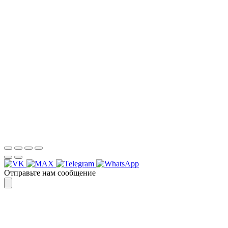
РЕЗУЛЬТАТ, СВЯЖИТЕСЬ С НАМИ И
УБЕДИТЕСЬ САМИ
Для более оперативной связи
предлагаем вести общение по
WhatsApp
или
Telegram
Спасибо, я знаю!
Отправьте нам сообщение