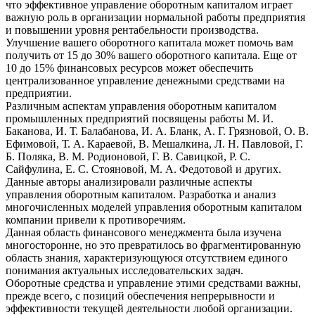
что эффективное управление оборотным капиталом играет
важную роль в организации нормальной работы предприятия
и повышении уровня рентабельности производства.
Улучшение вашего оборотного капитала может помочь вам
получить от 15 до 30% вашего оборотного капитала. Еще от
10 до 15% финансовых ресурсов может обеспечить
централизованное управление денежными средствами на
предприятии.
Различным аспектам управления оборотным капиталом
промышленных предприятий посвящены работы М. И.
Баканова, И. Т. Балабанова, И. А. Бланк, А. Г. Грязновой, О. В.
Ефимовой, Т. А. Караевой, В. Мешалкина, Л. Н. Павловой, Г.
Б. Поляка, В. М. Родионовой, Г. В. Савицкой, Р. С.
Сайфулина, Е. С. Стояновой, М. А. Федотовой и других.
Данные авторы анализировали различные аспекты
управления оборотным капиталом. Разработка и анализ
многочисленных моделей управления оборотным капиталом
компании привели к противоречиям.
Данная область финансового менеджмента была изучена
многосторонне, но это превратилось во фрагментированную
область знания, характеризующуюся отсутствием единого
понимания актуальных исследовательских задач.
Оборотные средства и управление этими средствами важны,
прежде всего, с позиций обеспечения непрерывности и
эффективности текущей деятельности любой организации.