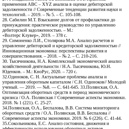
применения ABC – XYZ анализа в оценке дебиторской
задолженности // Современные тенденции развития науки и
технологий. – 2019. – № 5. – С. 105-108.
28. Сабилин М.Т. Взыскание долгов от профилактики до
принуждения: практическое руководство по управлению
дебиторской задолженностью. – М.:
«Волтерс Клувер», 2019. – 378 с.
29. Симоненко Л.И., Столярова М.А. Анализ расчетов и
управление дебиторской и кредиторской задолженностью //
Инновационная экономика: перспективы развития и
совершенствования. – 2018. – № 2. – С. 210-216.
30. Тысячникова, Н.А. Комплексный экономический анализ
хозяйственной деятельности / Н.А. Тысячникова, Ю.Н.
Юденков. – М.: КноРус, 2020. – 720 c.
32.Одиноков, С. Н. Актуальные проблемы анализа и
управления оборотным капиталом / С.Н. Одиноков// Молодой
ученый. — 2019. — №8. — С. 641-645. 33.Полянская, О.А.
Оптимизация оборотных средств в период экономического
кризиса / О.А. Полянская // Современные аспекты экономики.
2018. № 1 (221). С. 25-27.
34.Полянская, О.А., Беспалова, В.В. Система мониторинга
оборотных средств / О.А. Полянская, В.В. Беспалова //
Современные аспекты экономики. 2019. № 6 (226). С. 41-44.
35.Сокольникова, Е.С. Анализ состояния, движения и
эффективности использования оборотных активов