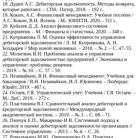
18. Дудин А.С. Дебиторская задолженность. Методы возврата,
которые работают. – СПб.: Питер, 2018. – 192 с.
19. Кокин, А.С. Финансовый менеджмент: Учебное пособие /
А.С. Кокин, В.Н. Ясенев. - М.: ЮНИТИ, 2020. - 511 c.
20. Кубалев Д. Д. Анализ финансового состояния
предприятия. – М. : Финансы и статистика, 2020. – 348 с.
21. Куприянова Л. М. Оценка эффективности управления
дебиторской задолженности / Л. М. Куприянова, А. Н.
Болдырев // Мир новой экономики. – 2018. – № 2. – С. 47–55.
22. Молитвик В.Н. Проблемы анализа и управления
дебиторской задолженностью предприятий // Экономика и
управление: проблемы, решения.
– 2019. – № 10. – С. 57 – 59.
23. Незамайкин, В.Н. Финансовый менеджмент: Учебник для
бакалавров / В.Н. Незамайкин, И.Л. Юрзинова. - Люберцы:
Юрайт, 2019. - 467 c.
24. Остаев, Г.Я. Управленческий учет: Учебник / Г.Я. Остаев. –
М.: ДиС, 2019. – 272 c.
25. Пластинина В.Г. Сравнительный анализ дебиторской и
кредиторской задолженности // Международный
академический вестник. – 2019. – № 3. – С. 68 – 71.
26. Пинчук Е.П., Макаренко И.В. Системный подход к
анализу и оценке дебиторской задолженности организации //
Системное управление. – 2013. – № 4. – С. 26.
27. Ромадыкина М.Ю., Овчинникова О.А. Практика