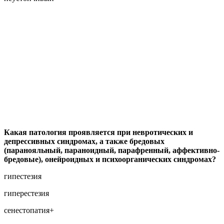
Какая патология проявляется при невротических и
депрессивных синдромах, а также бредовых
(паранояльный, параноидный, парафренный, аффективно-
бредовые), онейроидных и психоорганических синдромах?
гипестезия
гиперестезия
сенестопатия+