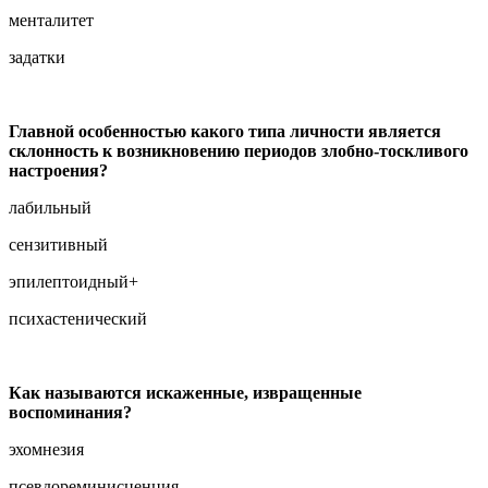
менталитет
задатки
Главной особенностью какого типа личности является
склонность к возникновению периодов злобно-тоскливого
настроения?
лабильный
сензитивный
эпилептоидный+
психастенический
Как называются искаженные, извращенные
воспоминания?
эхомнезия
псевдореминисценция