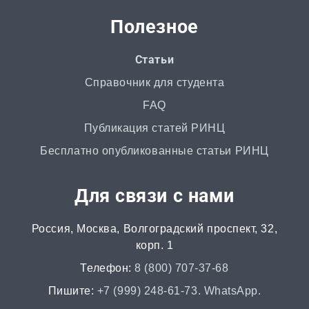
от 3 дней | от 5000 ₽
Полезное
РГР
Статьи
от 1 дня | от 700 ₽
Справочник для студента
FAQ
Маркетинговое исследование
Публикация статей РИНЦ
от 4 часов | от 500 ₽
Бесплатно опубликованные статьи РИНЦ
Автореферат
Для связи с нами
от 2 часов | от 500 ₽
Россия, Москва, Волгоградский проспект, 32,
Аннотация
корп. 1
от 2 часов | от 400 ₽
Телефон:
8 (800) 707-37-68
НИР
Пишите:
+7 (999) 248-61-73. WhatsApp.