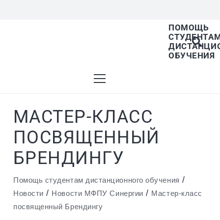
ПОМОЩЬ
СТУДЕНТА
В списке найденных результатов используйте
ДИСТАНЦИ
ОБУЧЕНИЯ
стрелки вверх и вниз для выбора и Enter для
МАСТЕР-КЛАСС
перехода на нужную страницу. Если у вас
ПОСВЯЩЕННЫЙ
БРЕНДИНГУ
устройство с тачскрином, используйте
/
Помощь студентам дистанционного обучения
/
/
Новости
Новости МФПУ Синергии
Мастер-класс
посвященный Брендингу
пролистывание или нажатие.