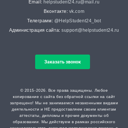
от 2 часов | от 5000 ₽
Email:
helpstudent24.ru@mail.ru
Вконтакте:
vk.com
Докторская диссертация
Телеграмм:
@HelpStudent24_bot
от 45 дней | от 100000 ₽
Администрация сайта:
support@helpstudent24.ru
Магистерская диссертация
от 15 дней | от 15000 ₽
Заказать звонок
Кандидатская диссертация
от 30 дней | от 50000 ₽
ВАК
© 2015-2026. Все права защищены. Любое
копирование с сайта без обратной ссылки на сайт
от 2 часов | от 500 ₽
запрещено! Мы не занимаемся незаконными видами
деятельности и НЕ предоставляем своим клиентам
Scopus
аттестаты, дипломы и прочие документы об
образовании. Мы действуем в рамках российского
от 2 часов | от 500 ₽