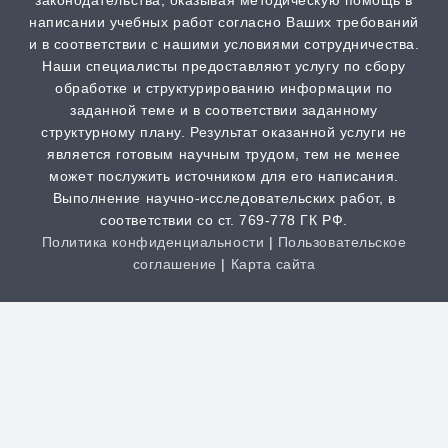
законодательства, оказывая методическую помощь в
написании учебных работ согласно Ваших требований
РИНЦ
и в соответствии с нашими условиями сотрудничества.
от 2 часов | от 500 ₽
Наши специалисты предоставляют услугу по сбору
обработке и структурированию информации по
заданной теме и в соответствии заданному
Шпаргалка
структурному плану. Результат оказанной услуги не
от 1 часа | от 300 ₽
является готовым научным трудом, тем не менее
может послужить источником для его написания.
Выполнение научно-исследовательских работ, в
Дистанционная задача
соответствии со ст. 769-778 ГК РФ.
от 1 часа | от 300 ₽
Политика конфиденциальности
|
Пользовательское
соглашение
|
Карта сайта
Творческая работа
от 3 часов | от 200 ₽
Clos
this
Антиплагиат
modu
от 1 часа | от 100 ₽