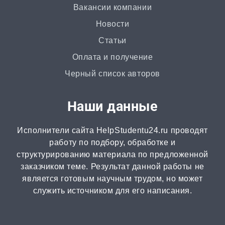
Вакансии компании
Статья
Новости
от 2 часов | от 500 ₽
Статьи
Доклад
Оплата и получение
от 3 часов | от 500 ₽
Черный список авторов
Онлайн-помощь
Наши данные
от 2 часов | от 300 ₽
Исполнители сайта HelpStudentu24.ru проводят
Рецензия
работу по подбору, обработке и
от 2 часов | от 500 ₽
структурированию материала по предложенной
заказчиком теме. Результат данной работы не
является готовым научным трудом, но может
Монография
служить источником для его написания.
2 часа | от 1000 ₽
ВКР