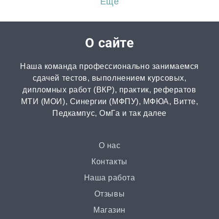
Ещё
Перевод
от 2 часов | от 300 ₽
О сайте
Диссертация
Наша команда профессионально занимаемся
от 15 дней | от 15000 ₽
сдачей тестов, выполнением курсовых,
дипломных работ (ВКР), практик, рефератов
МТИ (МОИ), Синергии (МФПУ), МФЮА, Витте,
Бизнес-план
Педкампус, ОмГа и так далее
от 3 часов | от 500 ₽
Презентация
О нас
от 3 часов | от 500 ₽
Контакты
Наша работа
Ответы на билеты
Отзывы
от 2 часов | от 400 ₽
Магазин