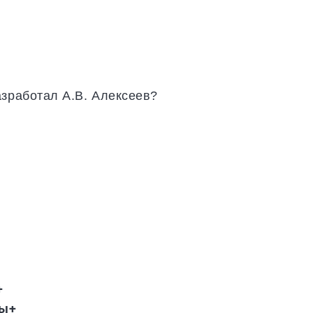
азработал А.В. Алексеев?
+
ды+