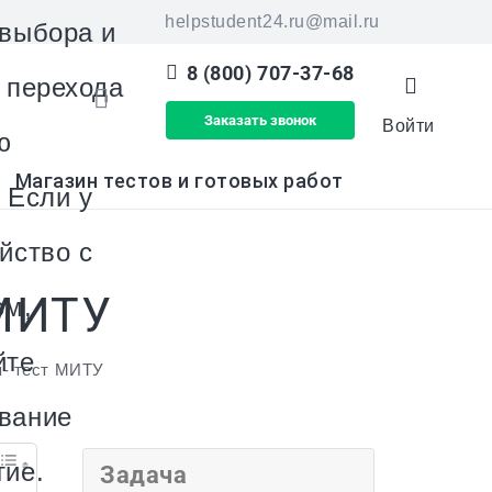
helpstudent24.ru@mail.ru
 выбора и
8 (800) 707-37-68
я перехода
Заказать звонок
Войти
ю
Магазин тестов и готовых работ
 Если у
йство с
МИТУ
ом,
йте
я- тест МИТУ
вание
тие.
Задача