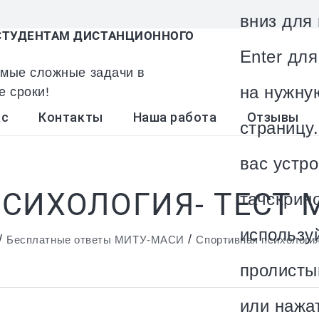
вниз для
ТУДЕНТАМ ДИСТАНЦИОННОГО
Enter дл
мые сложные задачи в
на нужну
е сроки!
ас
Контакты
Наша работа
Отзывы
страницу.
вас устро
СИХОЛОГИЯ- ТЕСТ 
тачскрин
использу
/
/
Бесплатные ответы МИТУ-МАСИ
Спортивная психологи
пролисты
или нажа