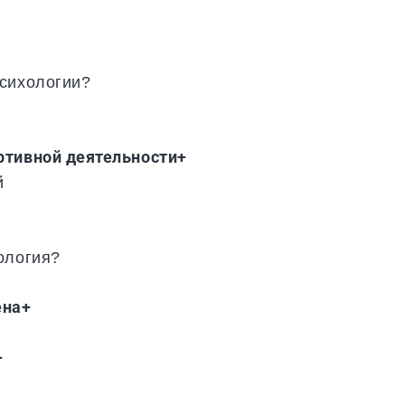
психологии?
ртивной деятельности+
й
ология?
ена+
+