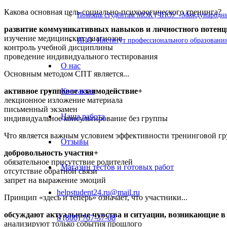
Какова основная цель социально-психологического тренинга?
Помощь студентам МОК (ЧПОУ «Международный
развитие коммуникативных навыков и личностного потенц
изучение медицинских диагнозов
ИПО- Институт профессионального образования
контроль учебной дисциплины
проведение индивидуального тестирования
О нас
Основным методом СПТ является...
активное групповое взаимодействие+
Контакты
лекционное изложение материала
письменный экзамен
Наша работа
индивидуальное консультирование без группы
Что является важным условием эффективности тренинговой г
Отзывы
добровольность участия+
обязательное присутствие родителей
Магазин тестов и готовых работ
отсутствие обратной связи
запрет на выражение эмоций
helpstudent24.ru@mail.ru
Принцип «здесь и теперь» означает, что участники...
обсуждают актуальные чувства и ситуации, возникающие в
8 (800) 707-37-68
анализируют только события прошлого