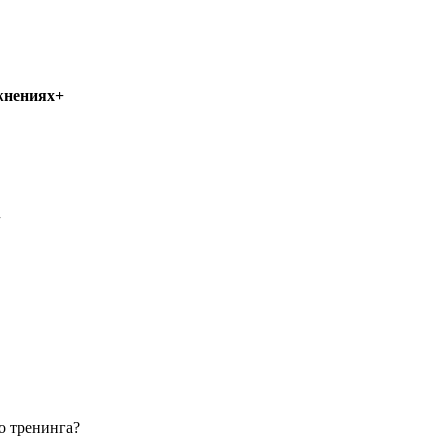
жнениях+
+
о тренинга?