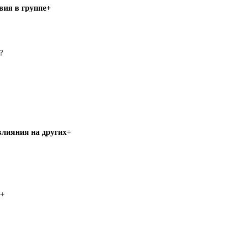
вия в группе+
?
 влияния на других+
и+