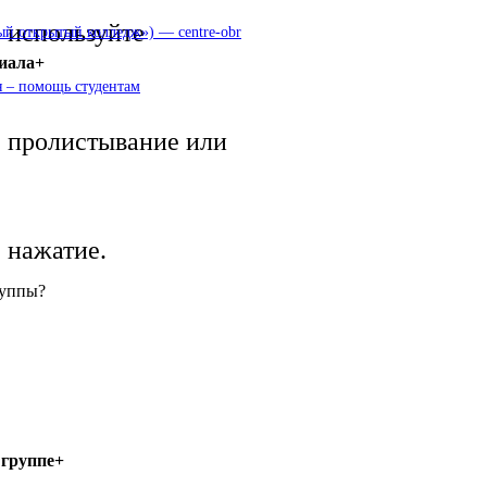
используйте
 открытый колледж») — centre-obr
иала+
 – помощь студентам
пролистывание или
нажатие.
руппы?
 группе+