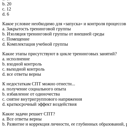
b. 20
c. 12
d. 6
Какое условие необходимо для «запуска» и контроля процессов
a. Закрытость тренинговой группы
b. Изоляция тренинговой группы от внешней среды
c. Помещение
d. Комплектация учебной группы
Какие этапы присутствуют в цикле тренинговых занятий?
a. исполнение
b. входной контроль
c. выходной контроль
d. все ответы верны
К недостаткам СПТ можно отнести...
a. получение социального опыта
b. избавление от одиночества
c. снятие внутригруппового напряжения
d. краткосрочный эффект воздействия
Какие задачи решает СПТ?
a. Все ответы верны
b. Развитие и коррекция личности, ее глубинных образований