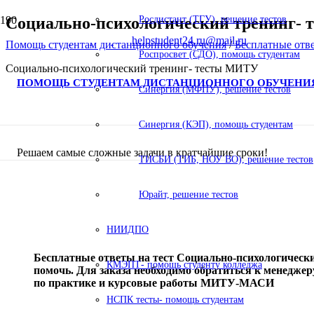
Социально-психологический тренинг-
Росдистант (ТГУ), решение тестов
helpstudent24.ru@mail.ru
Помощь студентам дистанционного обучения
/
Бесплатные о
Роспросвет (СДО), помощь студентам
Социально-психологический тренинг- тесты МИТУ
ПОМОЩЬ СТУДЕНТАМ ДИСТАНЦИОННОГО ОБУЧЕНИ
Синергия (МФПУ), решение тестов
Синергия (КЭП), помощь студентам
Решаем самые сложные задачи в кратчайшие сроки!
ТИСБИ (ТИБ, НОУ ВО), решение тестов
Юрайт, решение тестов
НИИДПО
Бесплатные ответы на тест Социально-психологически
КМЭПТ- помощь студенту колледжа
помочь. Для заказа необходимо обратиться к менед
по практике и курсовые работы МИТУ-МАСИ
НСПК тесты- помощь студентам