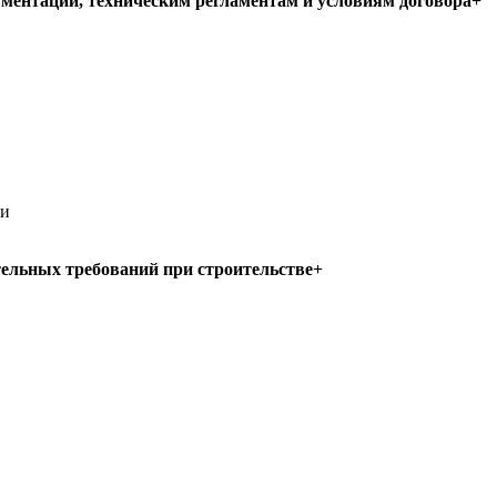
ментации, техническим регламентам и условиям договора+
ии
тельных требований при строительстве+