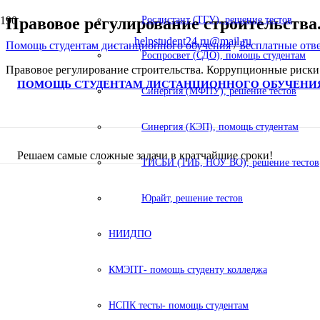
Правовое регулирование строительст
Росдистант (ТГУ), решение тестов
helpstudent24.ru@mail.ru
Помощь студентам дистанционного обучения
/
Бесплатные о
Роспросвет (СДО), помощь студентам
Правовое регулирование строительства. Коррупционные рис
ПОМОЩЬ СТУДЕНТАМ ДИСТАНЦИОННОГО ОБУЧЕНИ
Синергия (МФПУ), решение тестов
Синергия (КЭП), помощь студентам
Решаем самые сложные задачи в кратчайшие сроки!
ТИСБИ (ТИБ, НОУ ВО), решение тестов
Юрайт, решение тестов
НИИДПО
КМЭПТ- помощь студенту колледжа
НСПК тесты- помощь студентам