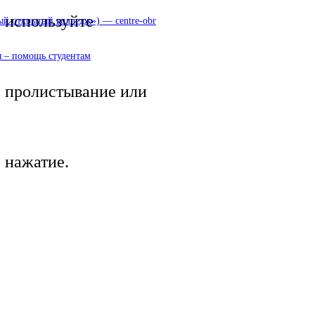
используйте
 открытый колледж») — centre-obr
 – помощь студентам
пролистывание или
нажатие.