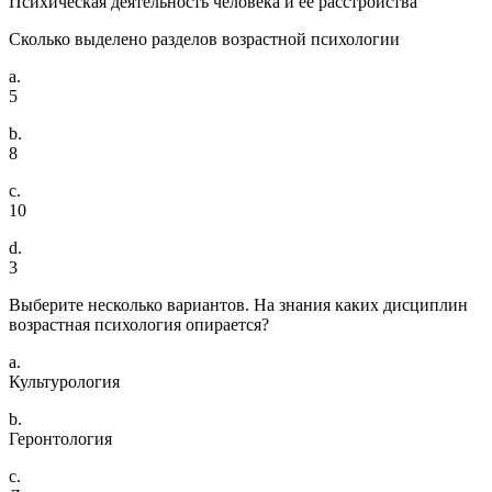
Психическая деятельность человека и её расстройства
Сколько выделено разделов возрастной психологии
a.
5
b.
8
c.
10
d.
3
Выберите несколько вариантов. На знания каких дисциплин
возрастная психология опирается?
a.
Культурология
b.
Геронтология
c.