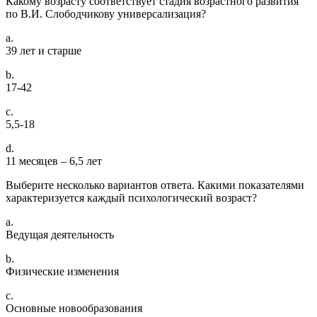
Какому возрасту соответствует стадия возрастного развития
по В.И. Слободчикову универсализация?
a.
39 лет и старше
b.
17-42
c.
5,5-18
d.
11 месяцев – 6,5 лет
Выберите несколько вариантов ответа. Какими показателями
характеризуется каждый психологический возраст?
a.
Ведущая деятельность
b.
Физические изменения
c.
Основные новообразования