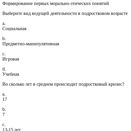
Формирование первых морально-этических понятий
Выберите вид ведущей деятельности в подростковом возрасте
a.
Социальная
b.
Предметно-манипулятивная
c.
Игровая
d.
Учебная
Во сколько лет в среднем происходит подростковый кризис?
a.
17
b.
7
c.
13-15 лет