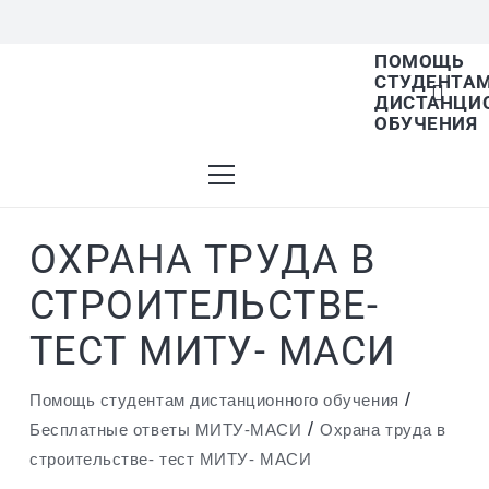
ПОМОЩЬ
СТУДЕНТА
В списке найденных результатов используйте
ДИСТАНЦИ
ОБУЧЕНИЯ
стрелки вверх и вниз для выбора и Enter для
ОХРАНА ТРУДА В
перехода на нужную страницу. Если у вас
СТРОИТЕЛЬСТВЕ-
ТЕСТ МИТУ- МАСИ
устройство с тачскрином, используйте
/
Помощь студентам дистанционного обучения
/
Бесплатные ответы МИТУ-МАСИ
Охрана труда в
строительстве- тест МИТУ- МАСИ
пролистывание или нажатие.