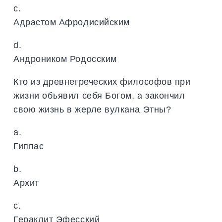
c.
Адрастом Афродисийским
d.
Андроником Родосским
Кто из древнегреческих философов при
жизни объявил себя Богом, а закончил
свою жизнь в жерле вулкана Этны?
a.
Гиппас
b.
Архит
c.
Гераклит Эфесский