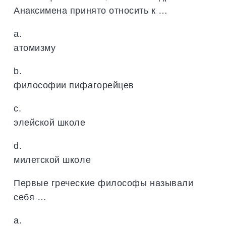
Анаксимена принято относить к …
a.
атомизму
b.
философии пифагорейцев
c.
элейской школе
d.
милетской школе
Первые греческие философы называли
себя …
a.