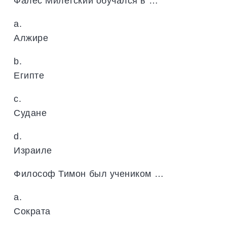
Фалес Милетский обучался в …
a.
Алжире
b.
Египте
c.
Судане
d.
Израиле
Философ Тимон был учеником …
a.
Сократа