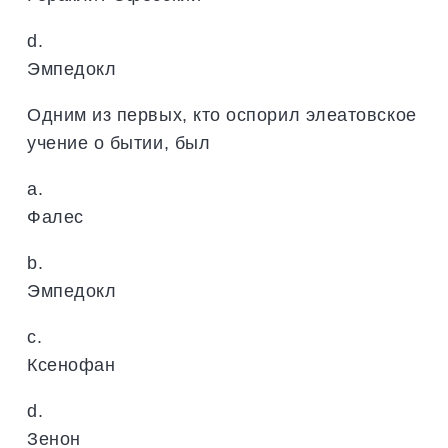
d.
Эмпедокл
Одним из первых, кто оспорил элеатовское
учение о бытии, был
a.
Фалес
b.
Эмпедокл
c.
Ксенофан
d.
Зенон