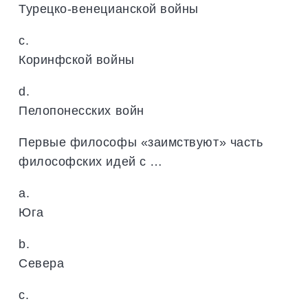
Турецко-венецианской войны
c.
Коринфской войны
d.
Пелопонесских войн
Первые философы «заимствуют» часть
философских идей с …
a.
Юга
b.
Севера
c.