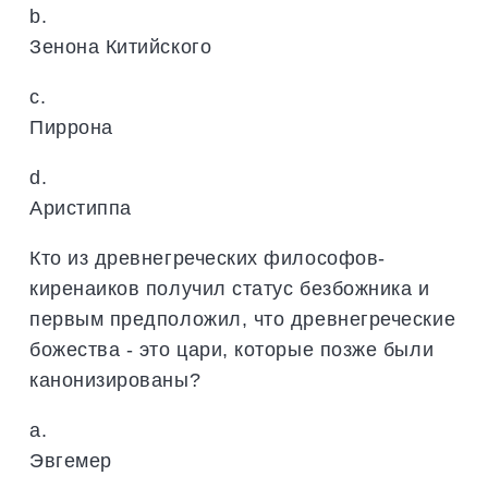
b.
Зенона Китийского
c.
Пиррона
d.
Аристиппа
Кто из древнегреческих философов-
киренаиков получил статус безбожника и
первым предположил, что древнегреческие
божества - это цари, которые позже были
канонизированы?
a.
Эвгемер