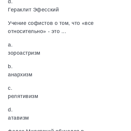
d.
Гераклит Эфесский
Учение софистов о том, что «все
относительно» - это ...
a.
зороастризм
b.
анархизм
c.
релятивизм
d.
атавизм