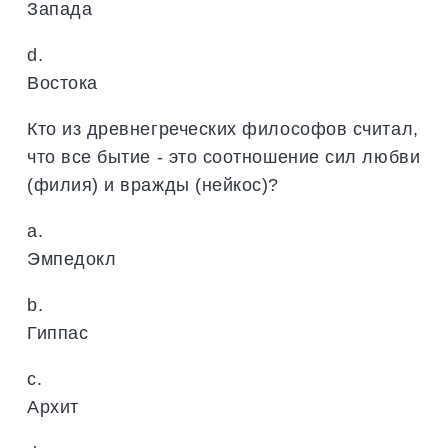
Запада
d.
Востока
Кто из древнегреческих философов считал,
что все бытие - это соотношение сил любви
(филия) и вражды (нейкос)?
a.
Эмпедокл
b.
Гиппас
c.
Архит