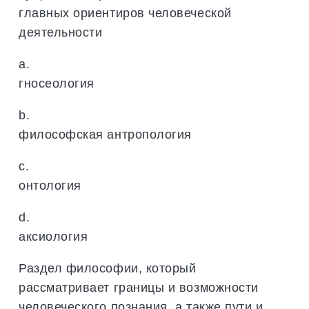
главных ориентиров человеческой
деятельности
a.
гносеология
b.
философская антропология
c.
онтология
d.
аксиология
Раздел философии, который
рассматривает границы и возможности
человеческого познания, а также пути и