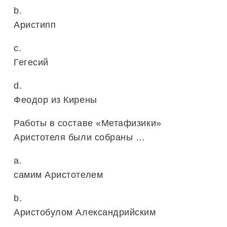
b.
Аристипп
c.
Гегесий
d.
Феодор из Кирены
Работы в составе «Метафизики»
Аристотеля были собраны …
a.
самим Аристотелем
b.
Аристобулом Александрийским