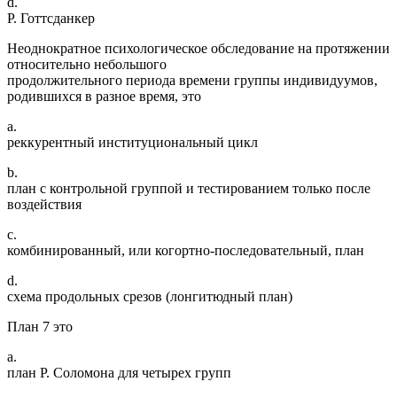
d.
Р. Готтсданкер
Неоднократное психологическое обследование на протяжении
относительно небольшого
продолжительного периода времени группы индивидуумов,
родившихся в разное время, это
a.
реккурентный институциональный цикл
b.
план с контрольной группой и тестированием только после
воздействия
c.
комбинированный, или когортно-последовательный, план
d.
схема продольных срезов (лонгитюдный план)
План 7 это
a.
план Р. Соломона для четырех групп