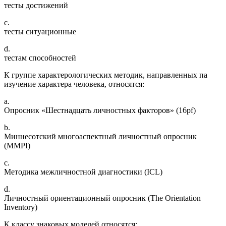
тесты достижений
c.
тесты ситуационные
d.
тестам способностей
К группе характерологических методик, направленных па
изучение характера человека, относятся:
a.
Опросник «Шестнадцать личностных факторов» (16pf)
b.
Миннесотский многоаспектный личностный опросник
(MMPI)
c.
Методика межличностной диагностики (ICL)
d.
Личностный ориентационный опросник (The Orientation
Inventory)
К классу знаковых моделей относятся: