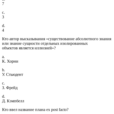
7
c.
3
d.
4
Кто автор высказывания «существование абсолютного знания
или знание сущности отдельных изолированных
объектов является иллюзией»?
a.
К. Хорни
b.
У. Стьюдент
c.
З. Фрейд
d.
Д. Кэмпбелл
Кто ввел название плана ex post facto?