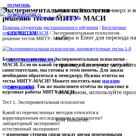
ПОМОЩЬ
Экспериментальная психология-
используйте стрелки вверх и в
решение тестов МИТУ- МАСИ
Помощь студентам дистанционного обучения
/
Бесплатные
СТУДЕНТАМ
ответы МИТУ-МАСИ
/
Экспериментальная психология-
выбора и Enter для перехода 
решение тестов МИТУ- МАСИ
Бесплатные ответы на Экспериментальная психология -
ДИСТАНЦИОННОГО
страницу. Если у вас устройст
МАСИ. Если по какой то причине вы не можете сдать тест
самостоятельно, мы готовы в этом помочь. Для заказа
необходимо обратиться к менеджеру. Нужны ответы на
тесты МИТУ-МАСИ? Можете посетить наш
магазин
готовых работ
. Так же выполняем отчёты по практике и
ОБУЧЕНИЯ
тачскрином, используйте про
курсовые работы МИТУ-МАСИ
Тест 1. Экспериментальная психология
Какой из перечисленных методов относится к
корреляционным исследованиям в психологии?
или нажатие.
лабораторный эксперимент
естественный эксперимент
+ измерение степени связи между двумя переменными