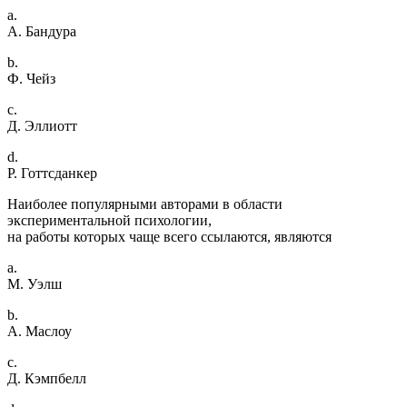
a.
А. Бандура
b.
Ф. Чейз
c.
Д. Эллиотт
d.
Р. Готтсданкер
Наиболее популярными авторами в области
экспериментальной психологии,
на работы которых чаще всего ссылаются, являются
a.
М. Уэлш
b.
А. Маслоу
c.
Д. Кэмпбелл